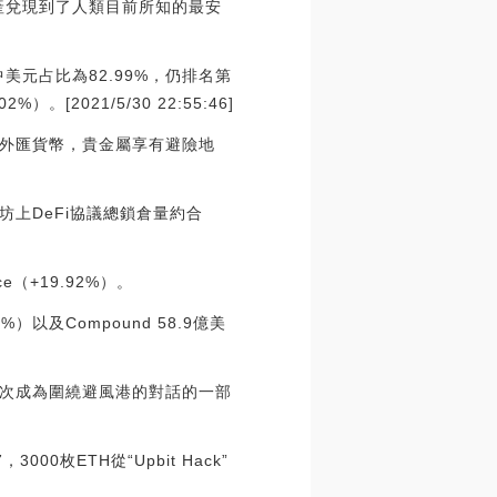
產兌現到了人類目前所知的最安
中美元占比為82.99%，仍排名第
2021/5/30 22:55:46]
外匯貨幣，貴金屬享有避險地
太坊上DeFi協議總鎖倉量約合
e（+19.92%）。
%）以及Compound 58.9億美
次成為圍繞避風港的對話的一部
000枚ETH從“Upbit Hack”