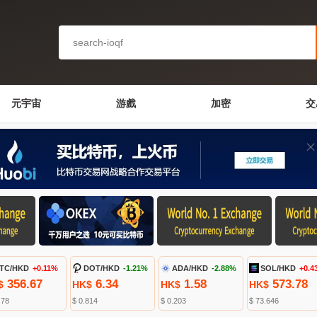
元宇宙
游戲
加密
交
TC/HKD
+0.11%
DOT/HKD
-1.21%
ADA/HKD
-2.88%
SOL/HKD
+0.4
356.67
6.34
1.58
573.78
$
HK$
HK$
HK$
.78
$ 0.814
$ 0.203
$ 73.646