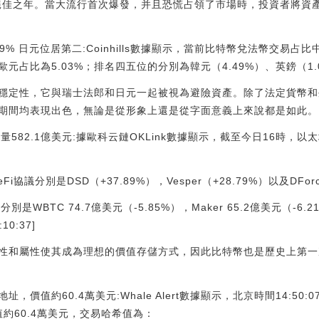
的絕佳之年。當大流行首次爆發，并且恐慌占領了市場時，投資者將資
9% 日元位居第二:Coinhills數據顯示，當前比特幣兌法幣交易占比
占比為5.03%；排名四五位的分別為韓元（4.49%）、英鎊（1.02%）。[
穩定性，它與瑞士法郎和日元一起被視為避險資產。除了法定貨幣和
期間均表現出色，無論是從形象上還是從字面意義上來說都是如此。
量582.1億美元:據歐科云鏈OKLink數據顯示，截至今日16時，以
協議分別是DSD（+37.89%），Vesper（+28.79%）以及DForc
WBTC 74.7億美元（-5.85%），Maker 65.2億美元（-6.21
10:37]
性和屬性使其成為理想的價值存儲方式，因此比特幣也是歷史上第一
址，價值約60.4萬美元:Whale Alert數據顯示，北京時間14:50:07，3
值約60.4萬美元，交易哈希值為：