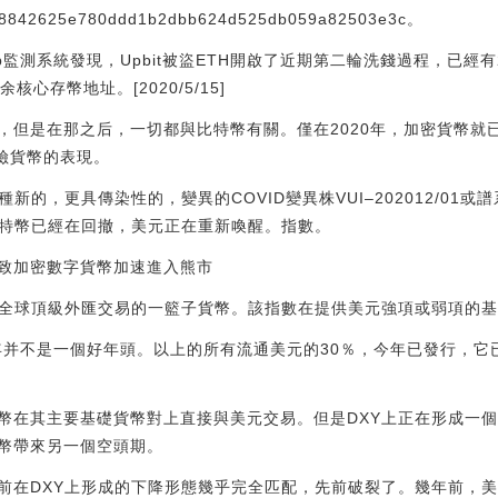
58842625e780ddd1b2dbb624d525db059a82503e3c。
ap監測系統發現，Upbit被盜ETH開啟了近期第二輪洗錢過程，已經有2
余核心存幣地址。[2020/5/15]
，但是在那之后，一切都與比特幣有關。僅在2020年，加密貨幣就
險貨幣的表現。
的，更具傳染性的，變異的COVID變異株VUI–202012/01或譜系
比特幣已經在回撤，美元正在重新喚醒。指數。
致加密數字貨幣加速進入熊市
元全球頂級外匯交易的一籃子貨幣。該指數在提供美元強項或弱項的
0年并不是一個好年頭。以上的所有流通美元的30％，今年已發行，
幣在其主要基礎貨幣對上直接與美元交易。但是DXY上正在形成一
幣帶來另一個空頭期。
前在DXY上形成的下降形態幾乎完全匹配，先前破裂了。幾年前，