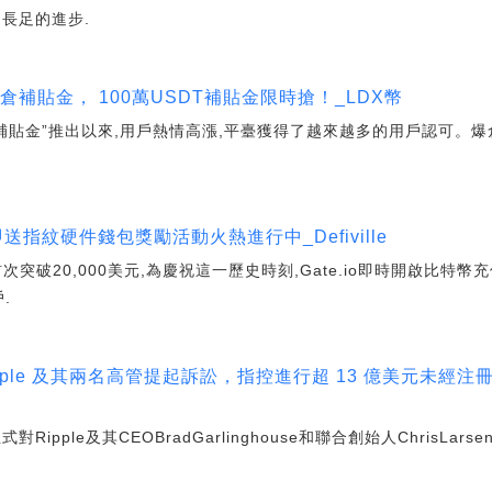
長足的進步.
倉補貼金， 100萬USDT補貼金限時搶！_LDX幣
倉補貼金”推出以來,用戶熱情高漲,平臺獲得了越來越多的用戶認可。
特幣即送指紋硬件錢包獎勵活動火熱進行中_Defiville
突破20,000美元,為慶祝這一歷史時刻,Gate.io即時開啟比特幣
.
Ripple 及其兩名高管提起訴訟，指控進行超 13 億美元未經注冊
pple及其CEOBradGarlinghouse和聯合創始人ChrisLars