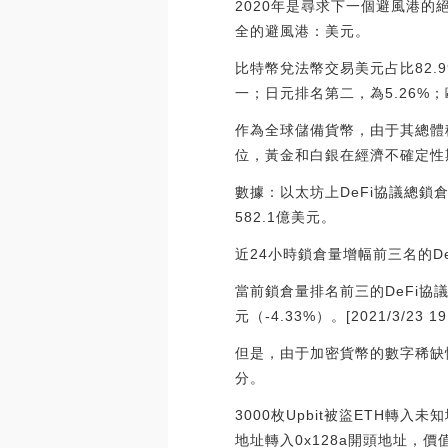
2020年是尋求下一個避風港
全的避風港：美元。
比特幣兌法幣交易美元占比82.9
一；日元排名第二，為5.26%；歐元
作為全球儲備貨幣，由于其總體
位，黃金和白銀在經濟不確定性
數據：以太坊上DeFi協議總鎖倉
582.1億美元。
近24小時鎖倉量增幅前三名的DeFi
當前鎖倉量排名前三的DeFi協議分別是
元（-4.33%）。[2021/3/23 19:
但是，由于加密貨幣的數字稀缺
分。
3000枚Upbit被盜ETH轉入未知地
地址轉入0x128a開頭地址，價