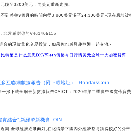
美元跌至3200美元，而美元重新走強。
在不到整整9個月的時間內從3,800美元漲至24,300美元–現在應
常感謝你的V461405115
等合約現貨量化交易投資，如果你也感興趣歡迎一起交流~
幣
比特幣是什么意思
DXY幣
eth價格今日行情美元
全球十大加密貨幣
0 日更多互聯網數據報告（附下載地址）_HondaisCoin
們掃一掃下載全網最新數據報告CAICT：2020年第二季度中國寬帶資
濟“虛實結合”,新經濟新機會_OIN
圍近期,全球經濟逐漸向好,在此情景下國內外經濟都將獲得較好的外部