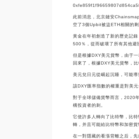
0xfe859f1f96659807d854ca
此前消息，北京鏈安Chainsm
空了3個Upbit被盜ETH相關的剩
黃金在年初創造了新的歷史記錄
500％，從而破壞了所有其他避
但是根據DXY美元貨幣，由于一種新
回來了，根據DXY美元貨幣，
美元兌日元從崛起沉睡，可能導
該DXY匯率指數的權重是對美
對于全球儲備貨幣而言，202
構投資者的刺。
它使許多人轉向了比特幣，比特
轉，并且可能給比特幣和加密貨
在一對隱藏的看漲背離之后，先