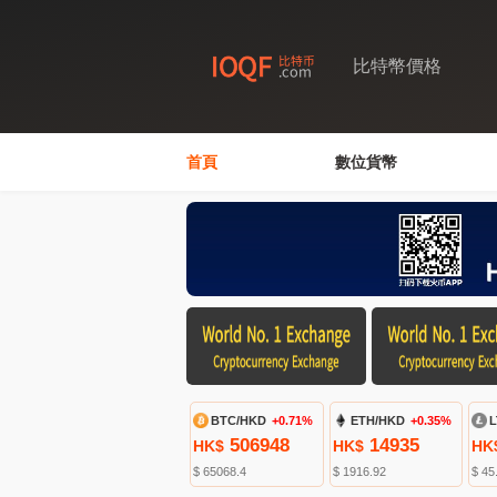
比特幣價格
首頁
數位貨幣
BTC/HKD
+0.71%
ETH/HKD
+0.35%
L
506948
14935
HK$
HK$
HK
$ 65068.4
$ 1916.92
$ 45