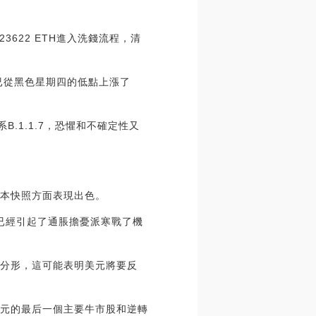
3622 ETH進入洗錢流程，清
已從黑色星期四的低點上漲了
B.1.1.7，恐懼和不確定性又
基本快照方面表現出色。
它已經引起了通脹擔憂派寒戰了機
個分形，這可能表明美元將要反
美元的最后一個主要牛市股和逆轉