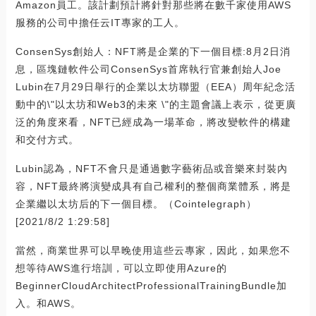
Amazon員工。該計劃預計將針對那些將在數千家使用AWS
服務的公司中擔任云IT專家的工人。
ConsenSys創始人：NFT將是企業的下一個目標:8月2日消
息，區塊鏈軟件公司ConsenSys首席執行官兼創始人Joe
Lubin在7月29日舉行的企業以太坊聯盟（EEA）周年紀念活
動中的\"以太坊和Web3的未來 \"的主題會議上表示，從更廣
泛的角度來看，NFT已經成為一場革命，將改變軟件的構建
和交付方式。
Lubin認為，NFT不會只是通過數字藝術品或音樂來封裝內
容，NFT最終將演變成具有自己權利的整個商業體系，將是
企業繼以太坊后的下一個目標。（Cointelegraph）
[2021/8/2 1:29:58]
當然，商業世界可以早晚使用這些云專家，因此，如果您不
想等待AWS進行培訓，可以立即使用Azure的
BeginnerCloudArchitectProfessionalTrainingBundle加
入。和AWS。