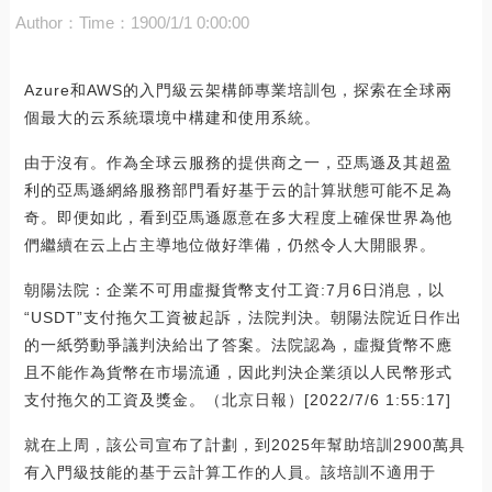
Author：
Time：1900/1/1 0:00:00
Azure和AWS的入門級云架構師專業培訓包，探索在全球兩
個最大的云系統環境中構建和使用系統。
由于沒有。作為全球云服務的提供商之一，亞馬遜及其超盈
利的亞馬遜網絡服務部門看好基于云的計算狀態可能不足為
奇。即便如此，看到亞馬遜愿意在多大程度上確保世界為他
們繼續在云上占主導地位做好準備，仍然令人大開眼界。
朝陽法院：企業不可用虛擬貨幣支付工資:7月6日消息，以
“USDT”支付拖欠工資被起訴，法院判決。朝陽法院近日作出
的一紙勞動爭議判決給出了答案。法院認為，虛擬貨幣不應
且不能作為貨幣在市場流通，因此判決企業須以人民幣形式
支付拖欠的工資及獎金。（北京日報）[2022/7/6 1:55:17]
就在上周，該公司宣布了計劃，到2025年幫助培訓2900萬具
有入門級技能的基于云計算工作的人員。該培訓不適用于