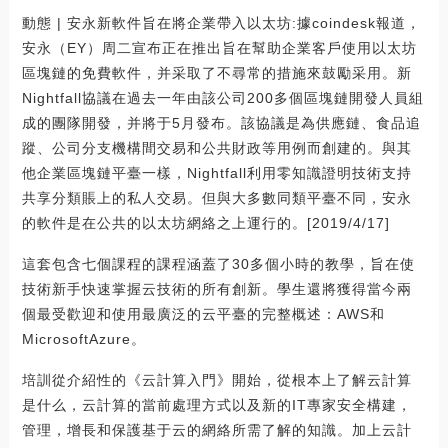
動態 | 安永新軟件旨在將企業帶入以太坊:據coindesk報道，
安永（EY）周二宣布正在推出旨在幫助企業客戶使用以太坊
區塊鏈的免費軟件，并采取了不尋常的措施來鼓勵采用。新
Nightfall協議在過去一年由該公司200多個區塊鏈開發人員組
成的團隊開發，并將于5月發布。該協議是為供應鏈、食品追
蹤、公司分支機構間交易和公共財政等用例而創建的。與其
他企業區塊鏈平臺一樣，Nightfall利用零知識證明技術支持
共享分類賬上的私人交易。但與大多數同類平臺不同，安永
的軟件是在公共的以太坊網絡之上運行的。[2019/4/17]
這套包含七個課程的課程涵蓋了30多個小時的教學，旨在使
技術新手快速掌握云技術的所有創新。學生還將獲得當今兩
個最受歡迎和使用最廣泛的云平臺的完整概述：AWS和
MicrosoftAzure。
培訓從介紹性的《云計算入門》開始，從根本上了解云計算
是什么，云計算的當前處理方式以及新的IT專家安全構建，
管理，增長和保護基于云的網絡所需了解的知識。加上云計