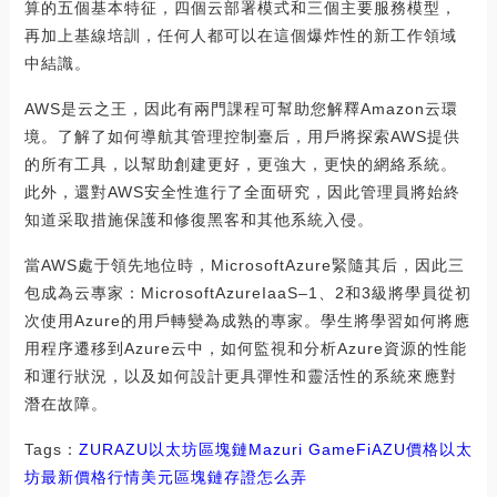
算的五個基本特征，四個云部署模式和三個主要服務模型，
再加上基線培訓，任何人都可以在這個爆炸性的新工作領域
中結識。
AWS是云之王，因此有兩門課程可幫助您解釋Amazon云環
境。了解了如何導航其管理控制臺后，用戶將探索AWS提供
的所有工具，以幫助創建更好，更強大，更快的網絡系統。
此外，還對AWS安全性進行了全面研究，因此管理員將始終
知道采取措施保護和修復黑客和其他系統入侵。
當AWS處于領先地位時，MicrosoftAzure緊隨其后，因此三
包成為云專家：MicrosoftAzureIaaS–1、2和3級將學員從初
次使用Azure的用戶轉變為成熟的專家。學生將學習如何將應
用程序遷移到Azure云中，如何監視和分析Azure資源的性能
和運行狀況，以及如何設計更具彈性和靈活性的系統來應對
潛在故障。
Tags：
ZUR
AZU
以太坊
區塊鏈
Mazuri GameFi
AZU價格
以太
坊最新價格行情美元
區塊鏈存證怎么弄