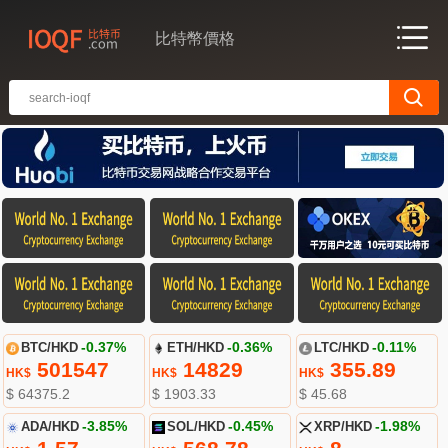
比特幣價格
BTC/HKD
-0.37%
ETH/HKD
-0.36%
LTC/HKD
-0.11%
501547
14829
355.89
HK$
HK$
HK$
$ 64375.2
$ 1903.33
$ 45.68
ADA/HKD
-3.85%
SOL/HKD
-0.45%
XRP/HKD
-1.98%