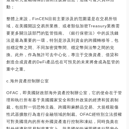
動；
整體上來說，FinCEN目前主要涉及的范圍還是在交易所領
域，在美國開設交易所業務、或者類似加密Treasury業務需
要更多關注該部門的監管指南。《銀行保密法》中的反洗錢
法是最為重要的一環，特別是涉及到資金的跨國轉移等，包
括穩定幣之間、不同加密貨幣間、穩定幣與法幣之間的兌
換。此外，作為無許可去中心化，專注于交換資產、借貸和
創造合成資產的DeFi產品也在可預見的未來將會成為監管的
重中之重。
c.海外資產控制辦公室
OFAC，即美國財政部海外資產控制辦公室，它的使命在于管
理和執行所有基于美國國家安全和對外政策的經濟和貿易制
裁，包括對一切恐怖主義、跨國和麻醉品交易、大規模殺傷
性武器擴散行為進行金融領域的制裁。OFAC經特別立法授權
可對美國境內的所有外國資產進行控制和凍結，同時負責在
對外經濟和貿易制裁事宜上，與美國的歐洲盟國進行緊密合