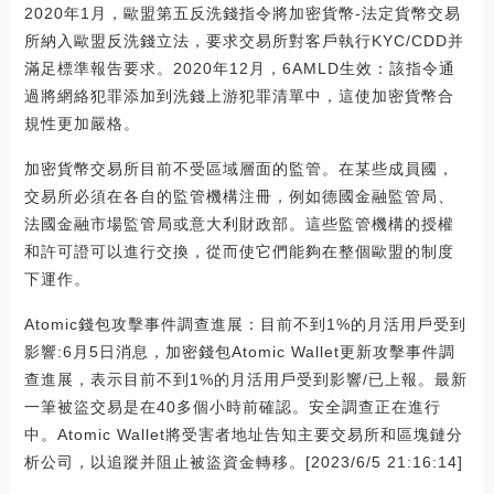
2020年1月，歐盟第五反洗錢指令將加密貨幣-法定貨幣交易
所納入歐盟反洗錢立法，要求交易所對客戶執行KYC/CDD并
滿足標準報告要求。2020年12月，6AMLD生效：該指令通
過將網絡犯罪添加到洗錢上游犯罪清單中，這使加密貨幣合
規性更加嚴格。
加密貨幣交易所目前不受區域層面的監管。在某些成員國，
交易所必須在各自的監管機構注冊，例如德國金融監管局、
法國金融市場監管局或意大利財政部。這些監管機構的授權
和許可證可以進行交換，從而使它們能夠在整個歐盟的制度
下運作。
Atomic錢包攻擊事件調查進展：目前不到1%的月活用戶受到
影響:6月5日消息，加密錢包Atomic Wallet更新攻擊事件調
查進展，表示目前不到1%的月活用戶受到影響/已上報。最新
一筆被盜交易是在40多個小時前確認。安全調查正在進行
中。Atomic Wallet將受害者地址告知主要交易所和區塊鏈分
析公司，以追蹤并阻止被盜資金轉移。[2023/6/5 21:16:14]