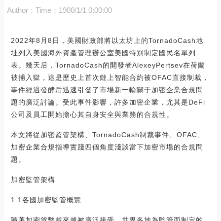
Author：
Time：1900/1/1 0:00:00
2022年8月8日，美國財政部將以太坊上的TornadoCash地
址列入美國海外資產管理辦公室美國特別制定國民名單列
表。幾天后，TornadoCash的開發者AlexeyPertsev在荷蘭
被捕入獄，這是歷史上首次鏈上智能合約被OFAC直接制裁，
事件經過發酵后迅速引發了市場新一輪關于加密企業合規問
題的廣泛討論。受此事件影響，許多加密企業，尤其是DeFi
公司及員工開始擔心其自身安全與業務的合規性。
本文將從加密監管架構、TornadoCash制裁事件、OFAC、
加密企業合規指導實踐四個角度淺談當下加密市場的合規問
題。
加密監管架構
1.1各國加密監管概覽
隨著加密貨幣越來越被廣泛接受，世界各地為監管而制定的