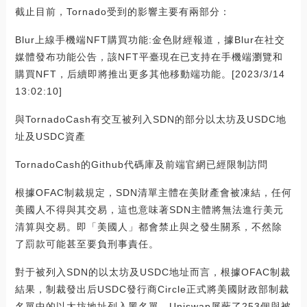
截止目前，Tornado受到的影響主要有兩部分：
Blur上線手機端NFT購買功能:金色財經報道，據Blur在社交
媒體發布功能公告，該NFT平臺現在已支持在手機端瀏覽和
購買NFT，后續即將推出更多其他移動端功能。[2023/3/14
13:02:10]
與TornadoCash有交互被列入SDN的部分以太坊及USDC地
址及USDC資產
TornadoCash的Github代碼庫及前端官網已經限制訪問
根據OFAC制裁規定，SDN清單主體在美財產會被凍結，任何
美國人不得與其交易，這也意味著SDN主體將無法進行美元
清算與交易。即「美國人」都會禁止與之發生關系，不然除
了罰款可能甚至要負刑事責任。
對于被列入SDN的以太坊及USDC地址而言，根據OFAC制裁
結果，制裁發出后USDC發行商Circle正式將美國財政部制裁
名單中的以太坊地址列入黑名單。Uniswap屏蔽了253個與被