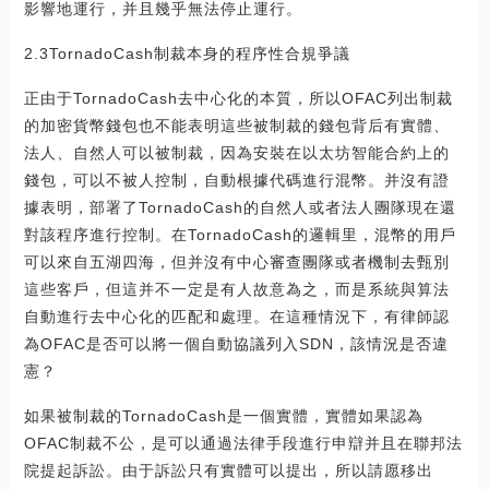
影響地運行，并且幾乎無法停止運行。
2.3TornadoCash制裁本身的程序性合規爭議
正由于TornadoCash去中心化的本質，所以OFAC列出制裁
的加密貨幣錢包也不能表明這些被制裁的錢包背后有實體、
法人、自然人可以被制裁，因為安裝在以太坊智能合約上的
錢包，可以不被人控制，自動根據代碼進行混幣。并沒有證
據表明，部署了TornadoCash的自然人或者法人團隊現在還
對該程序進行控制。在TornadoCash的邏輯里，混幣的用戶
可以來自五湖四海，但并沒有中心審查團隊或者機制去甄別
這些客戶，但這并不一定是有人故意為之，而是系統與算法
自動進行去中心化的匹配和處理。在這種情況下，有律師認
為OFAC是否可以將一個自動協議列入SDN，該情況是否違
憲？
如果被制裁的TornadoCash是一個實體，實體如果認為
OFAC制裁不公，是可以通過法律手段進行申辯并且在聯邦法
院提起訴訟。由于訴訟只有實體可以提出，所以請愿移出