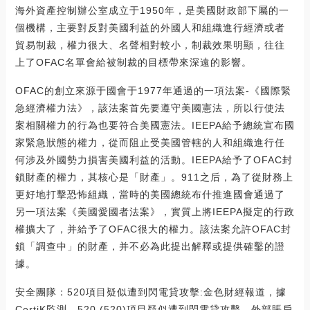
海外資產控制辦公室成立于1950年，是美國財政部下屬的一
個機構，主要對反對美國利益的外國人和組織進行經濟或者
貿易制裁，權力很大、名聲相對較小，制裁效果明顯，往往
上了OFAC名單會給被制裁的目標帶來深遠的影響。
OFAC的創立來源于國會于1977年通過的一項法案-《國際緊
急經濟權力法》，該法案首先要遵守美國憲法，所以行使法
案相關權力的行為也要符合美國憲法。IEEPA給予總統宣布國
家緊急狀態的權力，從而阻止受美國管轄的人和組織進行任
何涉及外國勢力損害美國利益的活動。IEEPA給予了OFAC封
鎖財產的權力，其核心是「財產」。911之后，為了從財務上
更好地打擊恐怖組織，當時的美國總統布什推進國會通過了
另一項法案《美國愛國者法案》，實質上將IEEPA擬定的行政
權擴大了，并給予了OFAC很大的權力。該法案允許OFAC封
鎖「調查中」的財產，并不必為此提出解釋或提供確鑿的證
據。
安全團隊：520項目疑似遭到閃電貸攻擊:金色財經報道，據
CertiK監測，520 (520)項目疑似遭到閃電貸攻擊。外部賬戶