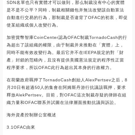
SDN名單也只有實體才可以做到，那么制裁沒有中心的實體
是不是不公平？同時，制裁相關錢包并無法改變該自動算法
自動進行交易的行為，那制裁是否違背了OFAC的初衷，即促
使某組織或個人改變行為。
加密貨幣智庫CoinCenter認為OFAC制裁TornadoCash的行
為超出了該組織的權限，由于制裁并未推動在「實體」上，
同時不能有效改變行為。最后它并不在IEEPA規定的對「財
產」封鎖的范疇內，且沒有提供美國憲法規定的程序性正當
程序要求，所以OFAC此行為超出其本身的行政權力。
在荷蘭政府羈押了TornadoCash創始人AlexPertsev之后，8
月20日有超過50人的集會在阿姆斯丹游行抗議該羈押，要求
釋放AlekPertsev。目前，對OFAC這次制裁存疑的律師在組
織力量和OFAC聯系并試圖在法律層面推動抗議與訴訟。
海外資產控制辦公室概述
3.1OFAC由來