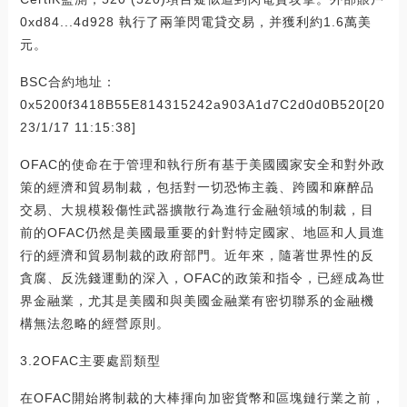
0xd84...4d928 執行了兩筆閃電貸交易，并獲利約1.6萬美
元。
BSC合約地址：
0x5200f3418B55E814315242a903A1d7C2d0d0B520[20
23/1/17 11:15:38]
OFAC的使命在于管理和執行所有基于美國國家安全和對外政
策的經濟和貿易制裁，包括對一切恐怖主義、跨國和麻醉品
交易、大規模殺傷性武器擴散行為進行金融領域的制裁，目
前的OFAC仍然是美國最重要的針對特定國家、地區和人員進
行的經濟和貿易制裁的政府部門。近年來，隨著世界性的反
貪腐、反洗錢運動的深入，OFAC的政策和指令，已經成為世
界金融業，尤其是美國和與美國金融業有密切聯系的金融機
構無法忽略的經營原則。
3.2OFAC主要處罰類型
在OFAC開始將制裁的大棒揮向加密貨幣和區塊鏈行業之前，