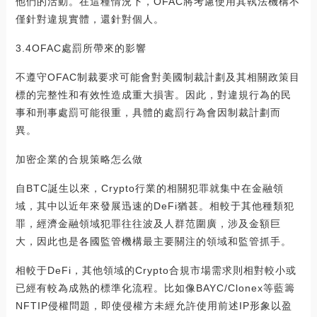
他們的活動。在這種情況下，OFAC將考慮使用其執法機構不
僅針對違規實體，還針對個人。
3.4OFAC處罰所帶來的影響
不遵守OFAC制裁要求可能會對美國制裁計劃及其相關政策目
標的完整性和有效性造成重大損害。因此，對違規行為的民
事和刑事處罰可能很重，具體的處罰行為會因制裁計劃而
異。
加密企業的合規策略怎么做
自BTC誕生以來，Crypto行業的相關犯罪就集中在金融領
域，其中以近年來發展迅速的DeFi猶甚。相較于其他種類犯
罪，經濟金融領域犯罪往往波及人群范圍廣，涉及金額巨
大，因此也是各國監管機構最主要關注的領域和監管抓手。
相較于DeFi，其他領域的Crypto合規市場需求則相對較小或
已經有較為成熟的標準化流程。比如像BAYC/Clonex等藍籌
NFTIP侵權問題，即使侵權方未經允許使用前述IP形象以盈