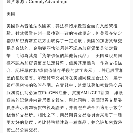
圖片來源：ComplyAdvantage
美國
美國作為普通法系國家，其法律體系覆蓋全面而又紛繁復
雜。雖然很難在州一級找到一致的法律規定，但美國在制定
聯邦加密貨幣立法方面取得了一定進展，美國的加密貨幣交
易是合法的。金融犯罪執法局并不認為加密貨幣是法定貨
幣，而認為其是「貨幣價值的其他替代品」。美國國稅局同
樣不認為加密貨幣是法定貨幣，但將其定義為「作為交換媒
介、記賬單位和/或價值儲存手段的數字表示」，并已設置相
應的征稅指導。加密貨幣交易所在美國同樣是合法的，屬于
銀行保密法的監管范圍。在實踐中，這意味著加密貨幣交易
服務提供商必須在FinCEN注冊、實施AML/CFT計劃、維護
適當的記錄并向當局提交報告。與此同時，美國證券交易委
員會表示將加密貨幣視為證券，并將證券法全面適用于數字
錢包和交易所。相比之下，商品期貨交易委員會采用了一種
更友好的態度，將比特幣描述為一種商品，并允許加密貨幣
衍生品公開交易。