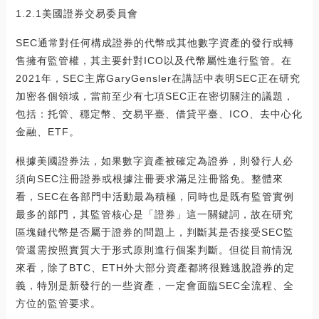
1.2.1美國證券交易委員會
SEC通常對任何構成證券的代幣或其他數字資產的發行或轉
售擁有監管權，其主要針對ICO以及代幣屬性進行監管。在
2021年，SEC主席GaryGensler在講話中表明SEC正在研究
加密各個領域，當前至少有七項SEC正在密切關注的議題，
包括：托管、穩定幣、交易平臺、借貸平臺、ICO、去中心化
金融、ETF。
根據美國證券法，如果數字資產被確定為證券，則發行人必
須向SEC注冊證券或根據注冊要求滿足注冊豁免。整體來
看，SEC在各部門中活動最為積極，同時也是既有監管實例
最多的部門，其監管核心是「證券」這一關鍵詞，故在研究
區塊鏈代幣是否屬于證券的問題上，判斷其是否接受SEC監
管還需按照實質大于形式原則進行個案判斷。但從目前情況
來看，除了BTC、ETH外大部分資產都將很難逃脫證券的定
義，特別是新發行的一些資產，一定會面臨SEC全流程、全
方位的監管要求。