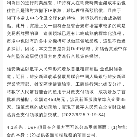
利為目的進行商業經營，IP持有人在耗費時間金錢成本后也
往往只是讓對方撤下IP形象，難以獲得高額賠償。且由于
NFT本身去中心化及全球化的特性，跨境執行也會成為難
點。此外，實踐上另一個符合監管合規市場需求較多的就是
交易所牌照的事，這個領域已經有比較成熟的標準化流程，
市場中也以有許多中介機構可以做該領域業務，這里不做過
多探討。因此，本文主要是針對DeFi領域，并結合實踐中存
在的監管處罰從項目方角度進行合規策略探討。
雄安新區以數字人民幣形式發放首批租房補貼:金色財經報
道，近日，雄安新區改革發展局聯合中國人民銀行雄安新區
營業管理部、雄安區塊鏈實驗室、工商銀行河北雄安分行，
將數字人民幣智能合約應用于財政支付領域，成功發放了首
批租房補貼，金額達458萬元，涉及新區服務業準入企業85
家。該筆業務的成功落地，實現了數字人民幣在全省財政補
貼資金支付領域的新突破。[2022/9/25 7:19:34]
4.1首先，DeFi項目在合規方面可以分為兩個層面：(1)智能
合約本身；(2)提供各類前端服務的項目公司。