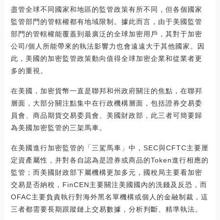
盡管全球不同國家和地區的監管政策有所不同，但各個國家
監管部門的管轄權都有地域限制。據此而言，由于美國監管
部門的管轄權能覆蓋到最廣泛的全球加密用戶，其對于加密
公司/個人所能帶來的執法影響力也會遠遠大于其他國家。因
此，美國的加密監管政策動向值得全球加密企業和從業者更
多的重視。
在美國，加密貨幣一直是聯邦和州政府關注的焦點，在聯邦
層面，大部分關注點集中在行政機構層面，包括證券交易委
員會、商品期貨交易委員會、美國財政部，此三者可簡要歸
為美國加密監管的三架馬車。
在美國進行加密監管的「三駕馬車」中，SEC與CFTC主要厘
定資產屬性，并對各自認為是證券或商品的Token進行相應的
監管；而美國財政部下屬機構更加多元，國稅局主要看加密
交易是否納稅，FinCEN主要關注美國國內的洗錢及反恐，而
OFAC主要負責執行對海外黑名單機構或個人的金融制裁，這
三者都需要長期跟蹤鏈上交易數據，分析判斷、精準執法。