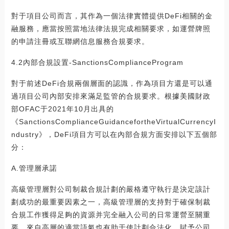
對于項目公司而言，其作為一個法律實體提供DeFi相關的金
融服務，應當按照當地法律法規完成相關要求，如運營牌照
的申請注冊或互聯網信息服務合規要求。
4.2內部合規設置-SanctionsComplianceProgram
對于前述DeFi合規兩個層面的認識，作為項目方還是可以通
過項目公司內部安排來滿足監管的合規要求。根據美國財政
部OFAC于2021年10月出具的
《SanctionsComplianceGuidancefortheVirtualCurrencyI
ndustry》，DeFi項目方可以在內部合規方面安排以下五個部
分：
A.管理層承諾
高級管理層對公司制裁合規計劃的嚴格遵守執行是決定該計
劃成功的最重要因素之一，高級管理層的支持對于確保制裁
合規工作獲得足夠的資源并完全融入公司的日常運營至關重
要。來自高層的適當語氣也有助于使計劃合法化，賦予公司