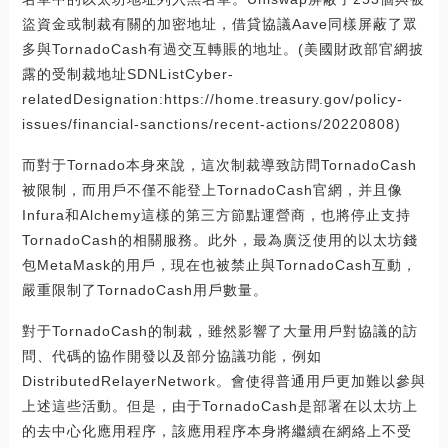
盜資金或制裁有關的加密地址，借貸協議Aave同樣屏蔽了眾
多與TornadoCash有過交互轉賬的地址。(美國財政部官網披
露的受制裁地址SDNListCyber-
relatedDesignation:https://home.treasury.gov/policy-
issues/financial-sanctions/recent-actions/20220808)
而對于Tornado本身來說，這次制裁導致訪問TornadoCash
被限制，而用戶不僅不能登上TornadoCash官網，并且像
Infura和Alchemy這樣的第三方節點運營商，也將停止支持
TornadoCash的相關服務。此外，最為廣泛使用的以太坊錢
包MetaMask的用戶，現在也被禁止與TornadoCash互動，
嚴重限制了TornadoCash用戶數量。
對于TornadoCash的制裁，雖然影響了大量用戶對協議的訪
問、代碼的協作開發以及部分協議功能，例如
DistributedRelayerNetwork。會使得普通用戶更加難以參與
上述這些活動。但是，由于TornadoCash是部署在以太坊上
的去中心化應用程序，該應用程序本身將繼續在網絡上不受