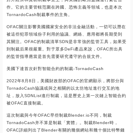
作。它的主要管轄范圍在跨國、恐怖主義等領域，也是本次
TornardoCash制裁事件的主角。
OFAC關注影響美國國家安全的非法金融活動，一切可以潛在
被這些犯罪領域份子利用的協議、網絡、應用都將長期受到
其關注。OFAC的制裁清單SDN是非常強的監管工具，如果受
到制裁后果很嚴重。對于眾多DeFi產品來說，OFAC所出具
的監管指導應當是首先需要研究遵守的合規文件。
美國下達首次針對智能合約的制裁-TornadoCash
2022年8月8日，美國財政部的OFAC的官網顯示，將部分與
TornadoCash協議或與之相關的以太坊地址進行交互的地
址，放入SDNList進行制裁，這是歷史上第一次鏈上智能合約
被OFAC直接制裁。
這次制裁與今年OFAC早些制裁Blender.io不同，制裁
TornadoCash并不算是制裁「實體」。制裁Blender時，
OFAC詳細列出了Blender有關的幾個網站和幾十個比特幣錢