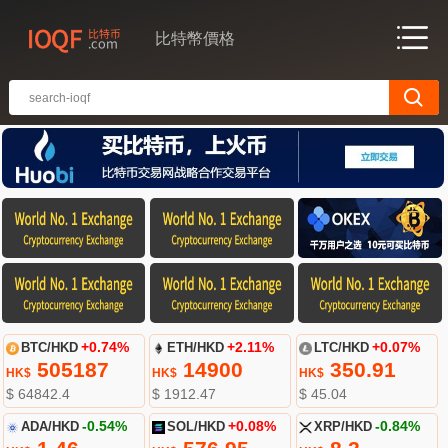
比特幣價格
BTC/HKD
+0.74%
ETH/HKD
+2.11%
LTC/HKD
+0.07%
505187
14900
350.91
HK$
HK$
HK$
$ 64842.4
$ 1912.47
$ 45.04
ADA/HKD
-0.54%
SOL/HKD
+0.08%
XRP/HKD
-0.84%