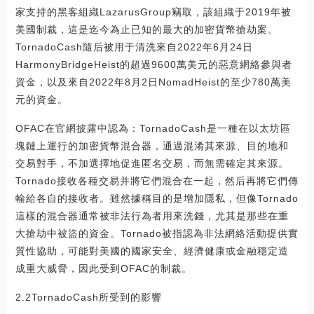
家支持的黑客組織LazarusGroup竊取，該組織于2019年被
美國制裁，這是迄今為止已知的最大的加密貨幣搶劫案。
TornadoCash隨后被用于清洗來自2022年6月24日
HarmonyBridgeHeist的超過9600萬美元的惡意網絡參與者
資金，以及來自2022年8月2日NomadHeist的至少780萬美
元的資金。
OFAC在官網披露中認為：TornadoCash是一種在以太坊區
塊鏈上運行的加密貨幣混合器，通過混淆其來源、目的地和
交易對手，不加選擇地促進匿名交易，而無需確定其來源。
Tornado接收各種交易并將它們混合在一起，然后再將它們傳
輸給各自的接收者。雖然據稱目的是增加隱私，但像Tornado
這樣的混合器通常被非法行為者用來洗錢，尤其是那些在重
大搶劫中被盜的資金。Tornado被指認為非法網絡活動提供實
質性協助，可能對美國的國家安全、經濟健康或金融穩定造
成重大威脅，因此受到OFAC的制裁。
2.2TornadoCash所受到的影響