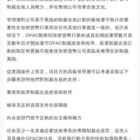
制裁合規人員權力，并在整個公司培養合規文化。
管理層對公司基于風險的制裁合規計劃的嚴格遵守執行的重
要性在加密貨幣行業與在任何其他行業都是一樣的。在許多
情況下，OFAC觀察到加密貨幣行業的成員在開始運營數月甚
至數年后才開始遵守OFAC制裁政策和程序。延遲制裁合規計
劃的制定和實施可能會使加密貨幣公司面臨各種潛在的制裁
風險。
從實踐操作上而言，項目方的高級管理層可以考慮采取以下
步驟來證明他們對制裁合規的支持：
審查和批準制裁合規政策和程序
確保充足的資源支持合規職能
向合規部門授予足夠的自主權和權力
任命至少一名具備必要技術專長的專職制裁合規官，這些人
員具備在OFAC的法規、流程和行動方面的技術知識和專長；