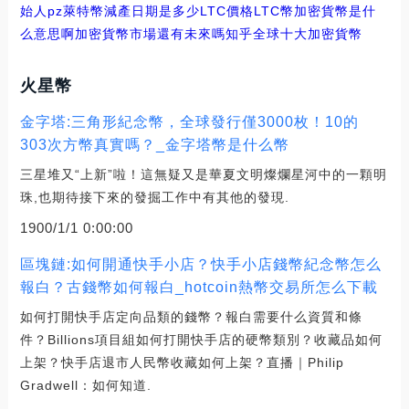
始人pz
萊特幣減產日期是多少LTC價格
LTC幣加密貨幣是什
么意思啊
加密貨幣市場還有未來嗎知乎
全球十大加密貨幣
火星幣
金字塔:三角形紀念幣，全球發行僅3000枚！10的
303次方幣真實嗎？_金字塔幣是什么幣
三星堆又“上新”啦！這無疑又是華夏文明燦爛星河中的一顆明
珠,也期待接下來的發掘工作中有其他的發現.
1900/1/1 0:00:00
區塊鏈:如何開通快手小店？快手小店錢幣紀念幣怎么
報白？古錢幣如何報白_hotcoin熱幣交易所怎么下載
如何打開快手店定向品類的錢幣？報白需要什么資質和條
件？Billions項目組如何打開快手店的硬幣類別？收藏品如何
上架？快手店退市人民幣收藏如何上架？直播｜Philip
Gradwell：如何知道.