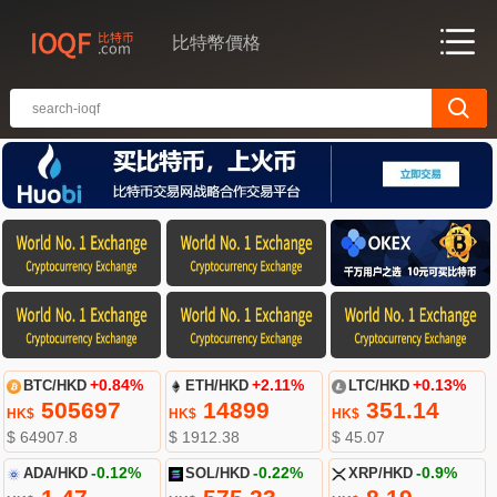
比特幣價格
BTC/HKD
+0.84%
ETH/HKD
+2.11%
LTC/HKD
+0.13%
505697
14899
351.14
HK$
HK$
HK$
$ 64907.8
$ 1912.38
$ 45.07
ADA/HKD
-0.12%
SOL/HKD
-0.22%
XRP/HKD
-0.9%