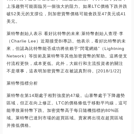
上漲趨勢可能面臨另一個強大的阻力。如果LTC價格下跌并跌
破52美元的支撐位，則加密貨幣價格可能會跌至47美元或41
美元。
萊特幣創始人表示 看好比特幣的未來:萊特幣創始人查理·李
（Charlie Lee）近期接受BI專訪。他表示，看好比特幣的未
來，但認為比特幣能否成功將依賴于“閃電網絡”（Lightning
Network）等技術及萊特幣等其他加密貨幣的幫助。這將使支
付流程更快，成本更低。此外，大銀行和主流投資者的關注
不是壞事，這表明加密貨幣正在被認真對待。[2018/1/22]
萊特幣指標分析
萊特幣在第14期處于相對強度的47級。山寨幣處于下降趨勢
區域，但正在向上修正。LTC的價格條低于移動平均線，這可
能導致萊特幣下跌。加密貨幣高于每日隨機指標的80%區
域。萊特幣已達到市場的超買區域。賣家將出現在超買區域
并推低價格。