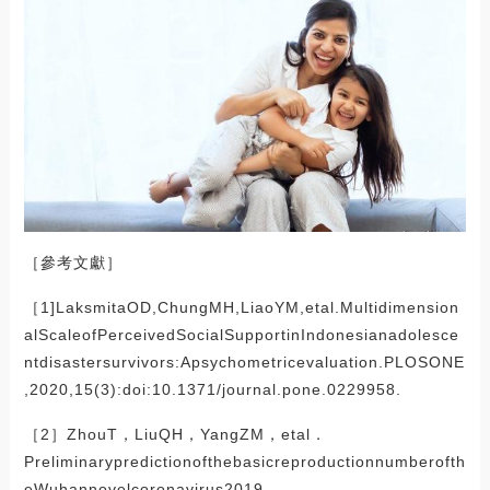
［參考文獻］
［1]LaksmitaOD,ChungMH,LiaoYM,etal.Multidimension
alScaleofPerceivedSocialSupportinIndonesianadolesce
ntdisastersurvivors:Apsychometricevaluation.PLOSONE
,2020,15(3):doi:10.1371/journal.pone.0229958.
［2］ZhouT，LiuQH，YangZM，etal．
Preliminarypredictionofthebasicreproductionnumberofth
eWuhannovelcoronavirus2019-