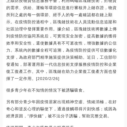
上線防疫物資信息服務平臺，利用螞蟻區塊鏈技術，對物資
的需求、供給、運輸等環節信息進行審核并上鏈存證，物資
所到之處的每一個環節、經手人的每一處確認都在鏈上顯
示。在疫情防控過程中，區塊鏈技術在人員流動信息追蹤和
社區治理中發揮重要作用。據介紹，區塊鏈技術將數據上傳
到疫情防控協同系統后，可實現安全加密，提高數據的獲得
效率和安全性，還使數據具有不可篡改性，增強數據的公信
力。系統內的數據全程可追溯，為疫情防控提供可信數據化
支撐，為政府部門精準施策提供決策輔助。近日，工信部印
發通知，部署運用新一代信息技術支撐服務疫情防控和企業
復工復產工作。其中，區塊鏈在助力企業復工復產方面也發
揮了一定作用。[2020/2/26]
很多青少年在不知情的情況下被誘騙吸食。
另有部分青少年因疫情居家出現精神空虛、情緒消極，在好
奇心和逆反心理的驅使下，通過接觸尋得片刻快感；或因為
經濟原因，“掙快錢”，被不法分子誘騙，幫助完整交易。