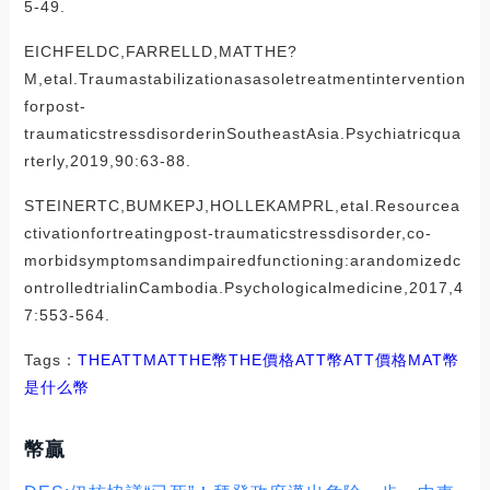
5-49.
EICHFELDC,FARRELLD,MATTHE?
M,etal.Traumastabilizationasasoletreatmentintervention
forpost-
traumaticstressdisorderinSoutheastAsia.Psychiatricqua
rterly,2019,90:63-88.
STEINERTC,BUMKEPJ,HOLLEKAMPRL,etal.Resourcea
ctivationfortreatingpost-traumaticstressdisorder,co-
morbidsymptomsandimpairedfunctioning:arandomizedc
ontrolledtrialinCambodia.Psychologicalmedicine,2017,4
7:553-564.
Tags：
THE
ATT
MATTHE幣
THE價格ATT幣
ATT價格
MAT幣
是什么幣
幣贏