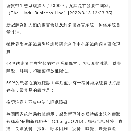
密貨幣生態系統擴大了2300%，尤其是在發展中國家。
（The Hindu Business Line）[2022/8/13 12:23:35]
新冠肺炎對人類的傷害會波及到多個器官系統，神經系統首
當其沖。
據世界衛生組織康復培訓與研究合作中心組織的調查研究現
實：
64％的患者存在客觀的神經系統異常：包括嗅覺減退、味覺
障礙、耳鳴，和額葉釋放征陽性。
59%的患者在新冠確診１年后至少有一種神經系統癥狀持續
存在，最常見的癥狀是：
疲勞注意力不集中健忘睡眠障礙
英國國家統計局數據顯示，感染新冠肺炎后持續出現的癥狀
被稱為“長期新冠肺炎”（CLongCOVID)，癥狀包括發燒、疼
痛、長期疲勞、抑郁、呼吸困難、疲勞、嗅覺、味覺衰退