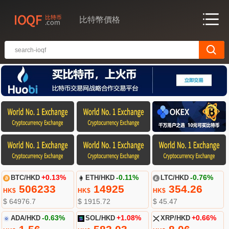
比特幣價格
BTC/HKD
+0.13%
ETH/HKD
-0.11%
LTC/HKD
-0.76%
506233
14925
354.26
HK$
HK$
HK$
$ 64976.7
$ 1915.72
$ 45.47
ADA/HKD
-0.63%
SOL/HKD
+1.08%
XRP/HKD
+0.66%