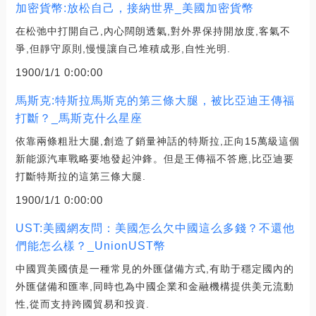
加密貨幣:放松自己，接納世界_美國加密貨幣
在松弛中打開自己,內心闊朗透氣,對外界保持開放度,客氣不
爭,但靜守原則,慢慢讓自己堆積成形,自性光明.
1900/1/1 0:00:00
馬斯克:特斯拉馬斯克的第三條大腿，被比亞迪王傳福
打斷？_馬斯克什么星座
依靠兩條粗壯大腿,創造了銷量神話的特斯拉,正向15萬級這個
新能源汽車戰略要地發起沖鋒。但是王傳福不答應,比亞迪要
打斷特斯拉的這第三條大腿.
1900/1/1 0:00:00
UST:美國網友問：美國怎么欠中國這么多錢？不還他
們能怎么樣？_UnionUST幣
中國買美國債是一種常見的外匯儲備方式,有助于穩定國內的
外匯儲備和匯率,同時也為中國企業和金融機構提供美元流動
性,從而支持跨國貿易和投資.