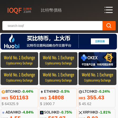
比特幣價格
BTC/HKD
-0.44%
ETH/HKD
-0.5%
LTC/HKD
-0.24%
501163
14808
355.43
HK$
HK$
HK$
$ 64325.9
$ 1900.7
$ 45.62
ADA/HKD
-4.84%
SOL/HKD
-0.75%
XRP/HKD
-1.81%