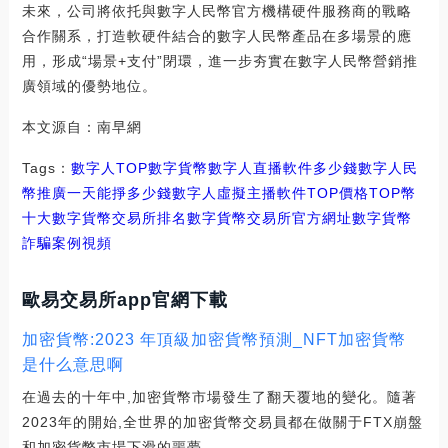
未來，公司將依托與數字人民幣官方機構硬件服務商的戰略
合作關系，打造軟硬件結合的數字人民幣產品在多場景的應
用，形成“場景+支付”閉環，進一步夯實在數字人民幣營銷推
廣領域的優勢地位。
本文源自：南早網
Tags：
數字人
TOP
數字貨幣數字人直播軟件多少錢
數字人民
幣推廣一天能掙多少錢
數字人虛擬主播軟件TOP價格
TOP幣
十大數字貨幣交易所排名
數字貨幣交易所官方網址
數字貨幣
詐騙案例視頻
歐易交易所app官網下載
加密貨幣:2023 年頂級加密貨幣預測_NFT加密貨幣
是什么意思啊
在過去的十年中,加密貨幣市場發生了翻天覆地的變化。隨著
2023年的開始,全世界的加密貨幣交易員都在做關于FTX崩盤
和加密貨幣市場下滑的噩夢.