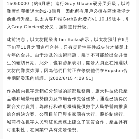
15050000（約6月底）進行Gray Glacier硬分叉升級，以將
難度炸彈推遲大約2-3個月，因此所有用戶必須在區塊激活之
前進行升級。以太坊客戶端Geth對此發布v1.10.19版本，引
入Gray Glacier硬分叉，強制進行升級。
此前消息，以太坊開發者Tim Beiko表示，以太坊預計在8月
下旬至11月之間進行合并，只有災難性事件或失敗才能阻止
今年的合并。由于涉及的技術問題，幾乎不可能給出合并發
生的確切日期。此外，也有跡象表明，開發人員正在推遲以
太坊的難度炸彈，因為他們目前正在修復他們在Ropsten合
并期間發現的錯誤。[2022/6/15 4:29:51]
作為國內數字營銷細分領域的頭部服務商，旗天科技依托產
品端和場景端優勢能力及市場合作先發優勢，通過已獲得的
聚合支付資質，為銀行和政府機構提供數字人民幣營銷推廣
綜合解決方案。公司目前已與多家國有大行、股份制銀行、
城商行在數字人民幣紅包業務上建立了實質合作，產品具有
可復制性，在同業中具有先發優勢。