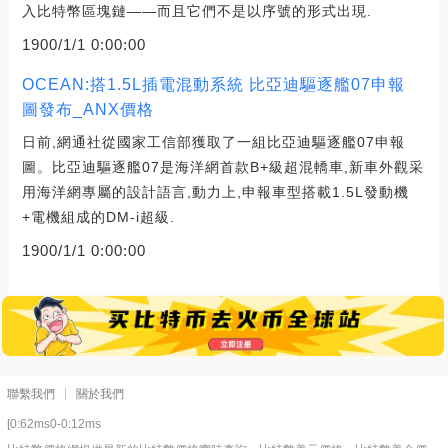
入比特幣區塊鏈——而且它們不是以序號的形式出現.
1900/1/1 0:00:00
OCEAN:搭1.5L插電混動系統 比亞迪驅逐艦07申報
圖發布_ANX價格
日前,網通社從國家工信部獲取了一組比亞迪驅逐艦07申報
圖。比亞迪驅逐艦07是海洋網首款B+級超混轎車,新車外觀采
用海洋網專屬的設計語言,動力上,申報車型搭載1.5L發動機
+電機組成的DM-i超級.
1900/1/1 0:00:00
聯繫我們
關於我們
[0:62ms0-0:12ms