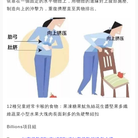
依靠在一個固定的水平物體上，用物體的邊緣對上腹部施壓,
制造向上的沖擊力，重復擠壓直至異物排出。
12種兒童經常卡喉的食物：果凍糖果魷魚絲花生醬堅果多纖
維蔬菜小型水果大塊肉長面刺多的魚硬幣紐扣
Billions項目組