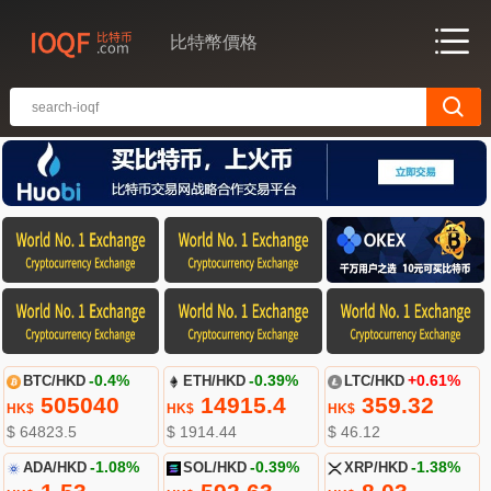
比特幣價格
BTC/HKD
-0.4%
ETH/HKD
-0.39%
LTC/HKD
+0.61%
505040
14915.4
359.32
HK$
HK$
HK$
$ 64823.5
$ 1914.44
$ 46.12
ADA/HKD
-1.08%
SOL/HKD
-0.39%
XRP/HKD
-1.38%