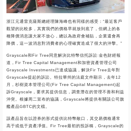
浙江元通雷克薩斯總經理陳海峰也有同樣的感受：“最近客戶
觀望的比較多，其實我們的價格早就放到底了，但網上的各
種降價消息讓大家不放心，總以為政府會補貼，企業還會再
降價，這一波消息對消費者的心理確實造成了很大的沖擊。”
Grayscale和Fir Tree同意解決比特幣信托訴訟:金色財經報
道，Fir Tree Capital Management和加密資產管理公司
Grayscale Investments已達成協議，解決Fir Tree去年對
Grayscale提起的訴訟。特拉華州的法庭文件顯示，去年12
月，杉樹資本管理公司(Fir Tree Capital Management)起
訴Grayscale，要求其提供信息，調查潛在的管理不善和利益
沖突。根據周二宣布的協議，Grayscale將提供有關該公司旗
艦產品GBTC的文檔。
該產品旨在以證券的形式提供比特幣敞口，其交易價格通常
高于或低于資產凈值。Fir Tree最初的投訴稱，Grayscale的