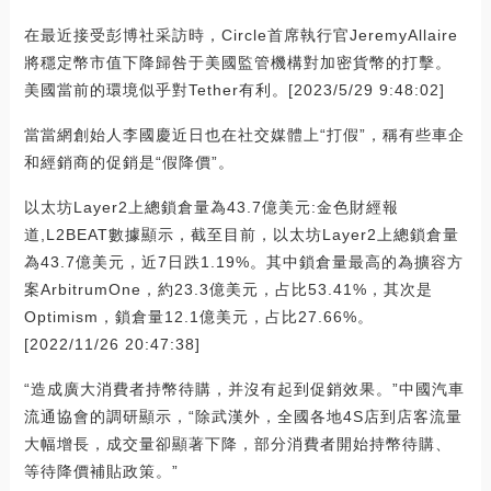
在最近接受彭博社采訪時，Circle首席執行官JeremyAllaire
將穩定幣市值下降歸咎于美國監管機構對加密貨幣的打擊。
美國當前的環境似乎對Tether有利。[2023/5/29 9:48:02]
當當網創始人李國慶近日也在社交媒體上“打假”，稱有些車企
和經銷商的促銷是“假降價”。
以太坊Layer2上總鎖倉量為43.7億美元:金色財經報
道,L2BEAT數據顯示，截至目前，以太坊Layer2上總鎖倉量
為43.7億美元，近7日跌1.19%。其中鎖倉量最高的為擴容方
案ArbitrumOne，約23.3億美元，占比53.41%，其次是
Optimism，鎖倉量12.1億美元，占比27.66%。
[2022/11/26 20:47:38]
“造成廣大消費者持幣待購，并沒有起到促銷效果。”中國汽車
流通協會的調研顯示，“除武漢外，全國各地4S店到店客流量
大幅增長，成交量卻顯著下降，部分消費者開始持幣待購、
等待降價補貼政策。”