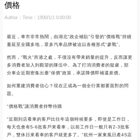
價格
Author：
Time：1900/1/1 0:00:00
最近，車市非常熱鬧，由湖北“政企補貼”引發的“價格戰”持續
蔓延至全國多地，眾多汽車品牌被迫以各種形式“參戰”。
然而，“戰火”所過之處，不僅沒有帶來銷量的提升，反而讓更
多消費者加入到觀望的隊伍中。為了打消消費者的疑慮，部
分車企近期密集出臺“保價”政策，承諾降價即補還差價。
如何重建消費者信心？現在正成為一個全行業都要面對的問
題。
“價格戰”讓消費者持幣待購
“近期到店看車的客戶比往年這個時候要多，即使是工作日，
每天也會有5-6批客戶來看車，以前工作日一般只有2-3批客
戶，雙休日來看車的客戶就更多了。”杭州一家東風日產4S店