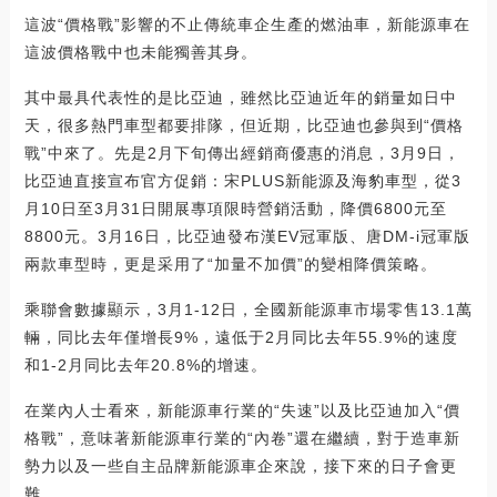
這波“價格戰”影響的不止傳統車企生產的燃油車，新能源車在
這波價格戰中也未能獨善其身。
其中最具代表性的是比亞迪，雖然比亞迪近年的銷量如日中
天，很多熱門車型都要排隊，但近期，比亞迪也參與到“價格
戰”中來了。先是2月下旬傳出經銷商優惠的消息，3月9日，
比亞迪直接宣布官方促銷：宋PLUS新能源及海豹車型，從3
月10日至3月31日開展專項限時營銷活動，降價6800元至
8800元。3月16日，比亞迪發布漢EV冠軍版、唐DM-i冠軍版
兩款車型時，更是采用了“加量不加價”的變相降價策略。
乘聯會數據顯示，3月1-12日，全國新能源車市場零售13.1萬
輛，同比去年僅增長9%，遠低于2月同比去年55.9%的速度
和1-2月同比去年20.8%的增速。
在業內人士看來，新能源車行業的“失速”以及比亞迪加入“價
格戰”，意味著新能源車行業的“內卷”還在繼續，對于造車新
勢力以及一些自主品牌新能源車企來說，接下來的日子會更
難。