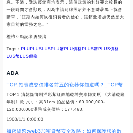
息。不過，受訪經銷商均表示，這個政策的利好要比較長的
一段時間才會顯現，因為申請到牌照后并不意味著馬上就會
購車，“短期內如何恢復消費者的信心，讓銷量增加仍然是大
家目前的當務之急。”
橙柿互動記者唐登濤
Tags：
PLU
PLUS
LUSPLU幣
PLU價格PLUS幣
PLUS價格
LUS幣
LUS價格
ADA
TOP:拍賣成交價排名前五的瓷器你知道嗎？_TOP幣
TOP.1 清乾隆御制洋彩紫紅錦地乾坤交泰轉旋瓶 《大清乾隆
年制》款 尺寸：高31cm 拍品估價：60,000,000-
120,000,000港幣成交價格：177,463.
1900/1/1 0:00:00
加密貨幣:web3加密貨幣安全攻略：如何保護您的數