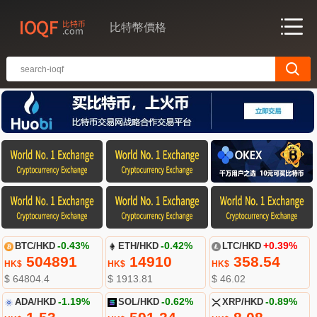
比特幣價格
BTC/HKD
-0.43%
ETH/HKD
-0.42%
LTC/HKD
+0.39%
504891
14910
358.54
HK$
HK$
HK$
$ 64804.4
$ 1913.81
$ 46.02
ADA/HKD
-1.19%
SOL/HKD
-0.62%
XRP/HKD
-0.89%