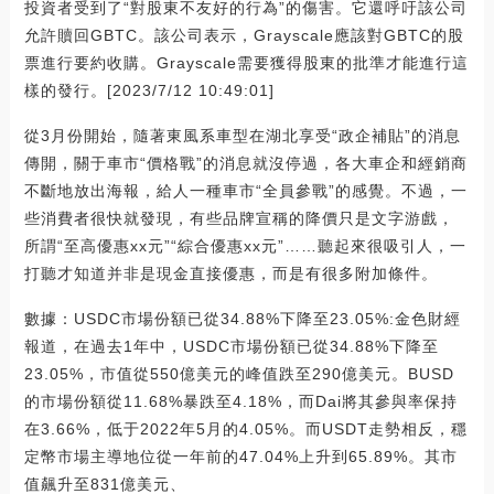
投資者受到了“對股東不友好的行為”的傷害。它還呼吁該公司
允許贖回GBTC。該公司表示，Grayscale應該對GBTC的股
票進行要約收購。Grayscale需要獲得股東的批準才能進行這
樣的發行。[2023/7/12 10:49:01]
從3月份開始，隨著東風系車型在湖北享受“政企補貼”的消息
傳開，關于車市“價格戰”的消息就沒停過，各大車企和經銷商
不斷地放出海報，給人一種車市“全員參戰”的感覺。不過，一
些消費者很快就發現，有些品牌宣稱的降價只是文字游戲，
所謂“至高優惠xx元”“綜合優惠xx元”……聽起來很吸引人，一
打聽才知道并非是現金直接優惠，而是有很多附加條件。
數據：USDC市場份額已從34.88%下降至23.05%:金色財經
報道，在過去1年中，USDC市場份額已從34.88%下降至
23.05%，市值從550億美元的峰值跌至290億美元。BUSD
的市場份額從11.68%暴跌至4.18%，而Dai將其參與率保持
在3.66%，低于2022年5月的4.05%。而USDT走勢相反，穩
定幣市場主導地位從一年前的47.04%上升到65.89%。其市
值飆升至831億美元、