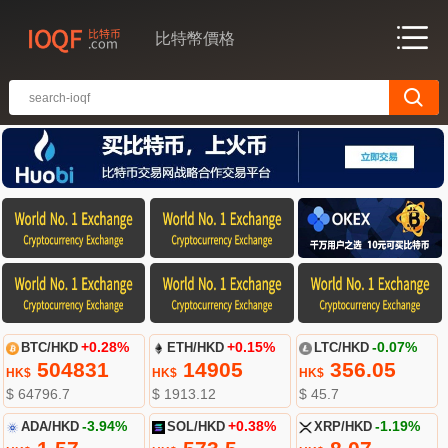
比特幣價格
BTC/HKD
+0.28%
ETH/HKD
+0.15%
LTC/HKD
-0.07%
504831
14905
356.05
HK$
HK$
HK$
$ 64796.7
$ 1913.12
$ 45.7
ADA/HKD
-3.94%
SOL/HKD
+0.38%
XRP/HKD
-1.19%