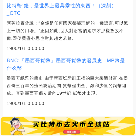
比特幣:錢，是世界上最具靈性的東西！（深刻）
_OTC
阿芙拉賓曾說：“金錢是任何國家都能理解的一種語言,可以派
上一切的用場。”正因如此,世人對財富的追求才那樣孜孜不
倦,即便費盡心思也對其趨之若鶩.
1900/1/1 0:00:00
BNC:「墨西哥貨幣」墨西哥貨幣的發展史_IMP幣是
什么幣
墨西哥紙幣的簡史 由于新西班牙副王權的巨大采礦財富,在墨
西哥三百年的殖民統治期間,貨幣僅由金、銀和少量的銅幣組
成。直到墨西哥獨立后的19世紀,紙幣才出現.
1900/1/1 0:00:00