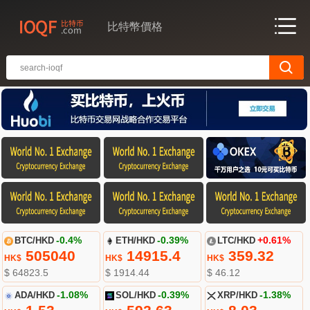
比特幣價格
BTC/HKD
-0.4%
ETH/HKD
-0.39%
LTC/HKD
+0.61%
505040
14915.4
359.32
HK$
HK$
HK$
$ 64823.5
$ 1914.44
$ 46.12
ADA/HKD
-1.08%
SOL/HKD
-0.39%
XRP/HKD
-1.38%