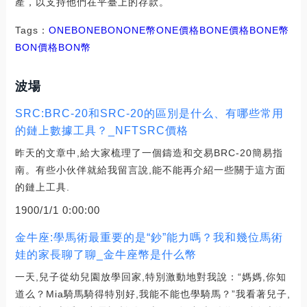
產，以支持他們在平臺上的存款。
Tags：
ONE
BONE
BONONE幣
ONE價格BONE價格
BONE幣
BON價格
BON幣
波場
SRC:BRC-20和SRC-20的區別是什么、有哪些常用
的鏈上數據工具？_NFTSRC價格
昨天的文章中,給大家梳理了一個鑄造和交易BRC-20簡易指
南。有些小伙伴就給我留言說,能不能再介紹一些關于這方面
的鏈上工具.
1900/1/1 0:00:00
金牛座:學馬術最重要的是“鈔”能力嗎？我和幾位馬術
娃的家長聊了聊_金牛座幣是什么幣
一天,兒子從幼兒園放學回家,特別激動地對我說：“媽媽,你知
道么？Mia騎馬騎得特別好,我能不能也學騎馬？”我看著兒子,