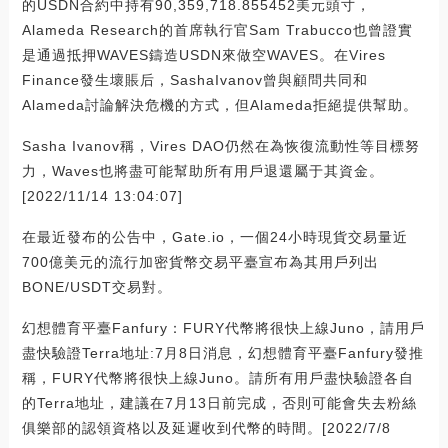
的USDN合約中持有90,359,718.855452美元頭寸，
Alameda Research的首席執行官Sam Trabucco也曾證實
是通過抵押WAVES鑄造USDN來做空WAVES。在Vires
Finance發生壞賬后，SashaIvanov曾與顧問共同和
Alameda討論解決危機的方式，但Alameda拒絕提供幫助。
Sasha Ivanov稱，Vires DAO仍然在為恢復流動性等目標努
力，Waves也將盡可能幫助所有用戶退還屬于其資金。
[2022/11/14 13:04:07]
在最近發布的公告中，Gate.io，一個24小時現貨交易量近
700億美元的流行加密貨幣交易平臺宣布為其用戶列出
BONE/USDT交易對。
幻想體育平臺Fanfury：FURY代幣將很快上線Juno，請用戶
盡快驗證Terra地址:7月8日消息，幻想體育平臺Fanfury發推
稱，FURY代幣將很快上線Juno。請所有用戶盡快驗證各自
的Terra地址，建議在7月13日前完成，否則可能會失去粉絲
俱樂部的認領資格以及延遲收到代幣的時間。[2022/7/8