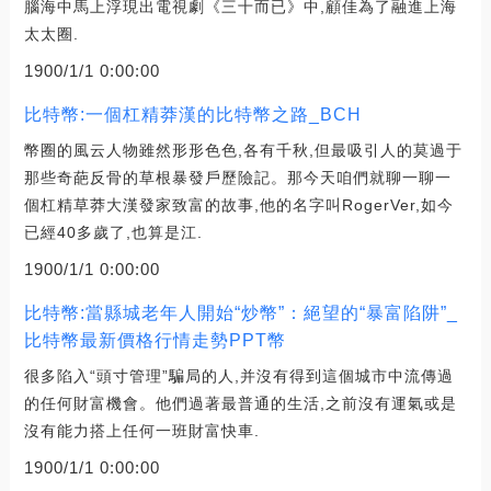
腦海中馬上浮現出電視劇《三十而已》中,顧佳為了融進上海
太太圈.
1900/1/1 0:00:00
比特幣:一個杠精莽漢的比特幣之路_BCH
幣圈的風云人物雖然形形色色,各有千秋,但最吸引人的莫過于
那些奇葩反骨的草根暴發戶歷險記。那今天咱們就聊一聊一
個杠精草莽大漢發家致富的故事,他的名字叫RogerVer,如今
已經40多歲了,也算是江.
1900/1/1 0:00:00
比特幣:當縣城老年人開始“炒幣”：絕望的“暴富陷阱”_
比特幣最新價格行情走勢PPT幣
很多陷入“頭寸管理”騙局的人,并沒有得到這個城市中流傳過
的任何財富機會。他們過著最普通的生活,之前沒有運氣或是
沒有能力搭上任何一班財富快車.
1900/1/1 0:00:00