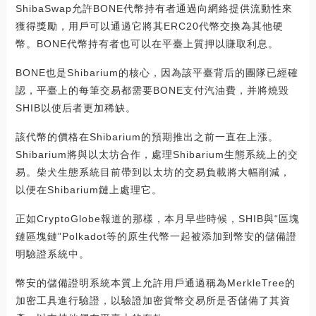
ShibaSwap允許BONE代幣持有者通過向網絡提供流動性來
獲得獎勵，用戶可以通過它將其ERC20代幣交換為其他硬
幣。BONE代幣持有者也可以在平臺上質押以賺取利息。
BONE也是Shibarium的核心，因為該平臺背后的團隊已經確
認，平臺上的每筆交易都需要BONE支付汽油費，并將燒毀
SHIB以使后者更加稀缺。
該代幣的價格在Shibarium的預期推出之前一直在上漲。
Shibarium將與以太坊合作，處理Shibarium生態系統上的交
易。柴犬生態系統目前帶到以太坊的交易負載將大幅削減，
以便在Shibarium鏈上處理它。
正如CryptoGlobe報道的那樣，本月早些時候，SHIB與“區塊
鏈區塊鏈”Polkadot等的原生代幣一起被添加到幣安的儲備證
明驗證系統中。
幣安的儲備證明系統本質上允許用戶通過稱為MerkleTree的
加密工具進行驗證，以驗證加密貨幣交易所是否儲備了其資