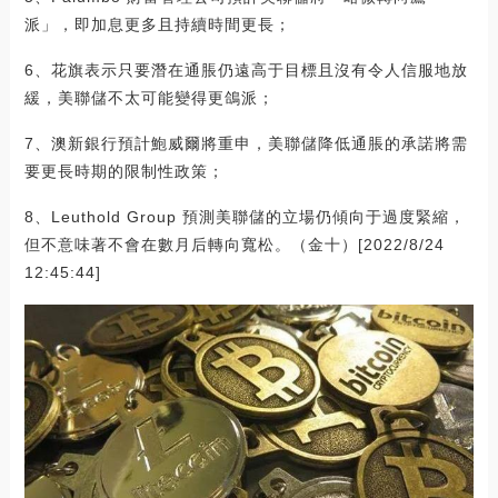
派」，即加息更多且持續時間更長；
6、花旗表示只要潛在通脹仍遠高于目標且沒有令人信服地放
緩，美聯儲不太可能變得更鴿派；
7、澳新銀行預計鮑威爾將重申，美聯儲降低通脹的承諾將需
要更長時期的限制性政策；
8、Leuthold Group 預測美聯儲的立場仍傾向于過度緊縮，
但不意味著不會在數月后轉向寬松。（金十）[2022/8/24
12:45:44]