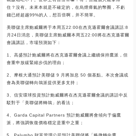
住？沒有。未來本就是不確定的，在烏煙瘴氣的幣圈，不虧
錢已經超越99%的人，想百倍啊，并不簡單。
美聯儲主席鮑威爾將于本周五22:00在杰克遜霍爾會議講話:8
月24日消息，美聯儲主席鮑威爾本周五22:00將在杰克遜霍爾
會議講話，市場預測如下：
1、高盛預計鮑威爾將在杰克遜霍爾會議上繼續保持鷹派，但
會重申放緩緊縮步伐的理由；
2、摩根大通預計美聯儲 9 月將加息 50 個基點。本次會議或
會為美聯儲轉向鴿派提供更多支持；
3、信安環球投資預計鮑威爾將在杰克遜霍爾會議的講話中反
駁對于「美聯儲將轉鴿」的看法；
4、Garda Capital Partners 預計鮑威爾將會傾向于偏鷹
派，將強調恢復價格穩定是重中之重；
5、Palumbo 財富管理公司預計美聯儲將「略微轉向鷹