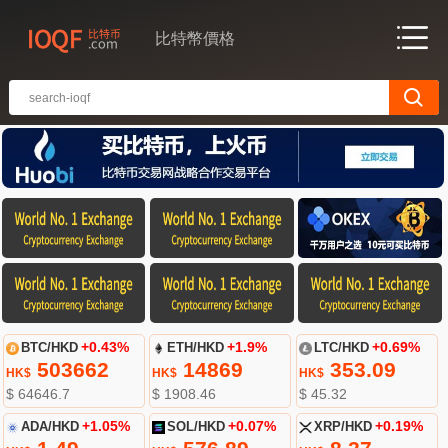
比特幣價格
BTC/HKD
+0.43%
ETH/HKD
+1.9%
LTC/HKD
+0.69%
503662
14869
353.09
HK$
HK$
HK$
$ 64646.7
$ 1908.46
$ 45.32
ADA/HKD
+1.05%
SOL/HKD
+0.07%
XRP/HKD
+0.19%