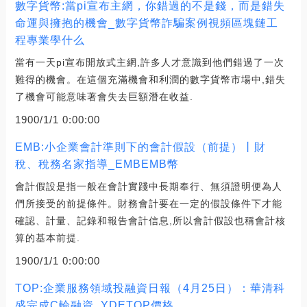
數字貨幣:當pi宣布主網，你錯過的不是錢，而是錯失
命運與擁抱的機會_數字貨幣詐騙案例視頻區塊鏈工
程專業學什么
當有一天pi宣布開放式主網,許多人才意識到他們錯過了一次
難得的機會。在這個充滿機會和利潤的數字貨幣市場中,錯失
了機會可能意味著會失去巨額潛在收益.
1900/1/1 0:00:00
EMB:小企業會計準則下的會計假設（前提）丨財
稅、稅務名家指導_EMBEMB幣
會計假設是指一般在會計實踐中長期奉行、無須證明便為人
們所接受的前提條件。財務會計要在一定的假設條件下才能
確認、計量、記錄和報告會計信息,所以會計假設也稱會計核
算的基本前提.
1900/1/1 0:00:00
TOP:企業服務領域投融資日報（4月25日）：華清科
盛完成C輪融資_YDETOP價格