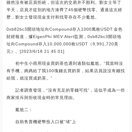
雖然沒有被店員拒絕，但這次的交易并不順利。劉女士等了
半天，店員才從別的地方湊齊了45個硬幣找零。通過這次經
歷，劉女士發現現金支付和找零存在不少尷尬。
0xb82bc3開頭地址向Compound存入1000萬枚USDT:金色
財經報道，據EigenPhi MEV Alert監測，0xb82bc3開頭地
址向Compound存入10,000,000枚USDT（9,991,720美
元）。[2023/6/18 21:45:01]
初中生小雨用現金買奶茶也遇到過類似尷尬。“我當時沒
有手機，媽媽給了我100塊錢去買奶茶，結果店員說沒有錢找
給我，就沒買成奶茶。”
記者調查發現，“沒有充足的零錢可找”，這似乎成為一些
商家排斥與拒收現金時的常見理由。
尷尬二：
自助售賣機硬幣投入口被“堵”上