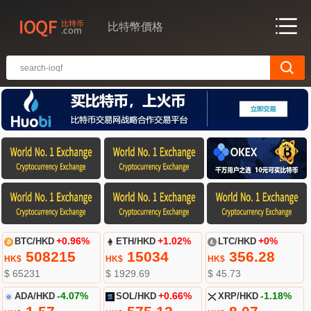
比特幣價格
BTC/HKD
+0.96%
ETH/HKD
+1.02%
LTC/HKD
+0%
508215
15034
356.28
HK$
HK$
HK$
$ 65231
$ 1929.69
$ 45.73
ADA/HKD
-4.07%
SOL/HKD
+0.66%
XRP/HKD
-1.18%