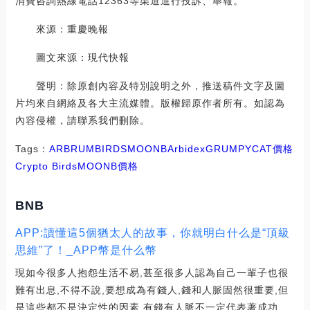
消費咨詢熱線電話12363等渠道進行投訴、舉報。
來源：重慶晚報
圖文來源：現代快報
聲明：除原創內容及特別說明之外，推送稿件文字及圖
片均來自網絡及各大主流媒體。版權歸原作者所有。如認為
內容侵權，請聯系我們刪除。
Tags：
ARB
RUM
BIRDS
MOONB
Arbidex
GRUMPYCAT價格
Crypto Birds
MOONB價格
BNB
APP:讀懂這5個猶太人的故事，你就明白什么是“頂級
思維”了！_APP幣是什么幣
現如今很多人抱怨生活不易,甚至很多人認為自己一輩子也很
難有出息,不得不說,要想成為有錢人,錢和人脈固然很重要,但
是這些都不是決定性的因素,有錢有人脈不一定代表著成功.