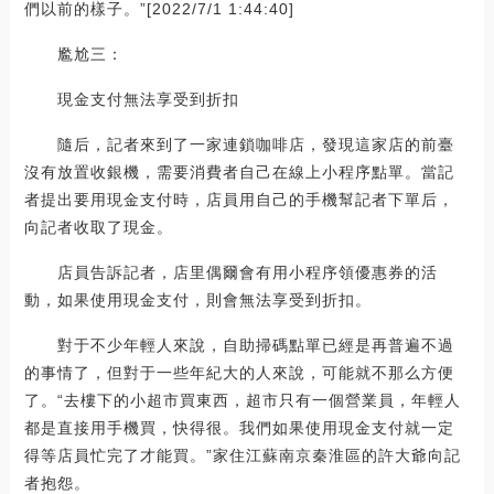
們以前的樣子。”[2022/7/1 1:44:40]
尷尬三：
現金支付無法享受到折扣
隨后，記者來到了一家連鎖咖啡店，發現這家店的前臺
沒有放置收銀機，需要消費者自己在線上小程序點單。當記
者提出要用現金支付時，店員用自己的手機幫記者下單后，
向記者收取了現金。
店員告訴記者，店里偶爾會有用小程序領優惠券的活
動，如果使用現金支付，則會無法享受到折扣。
對于不少年輕人來說，自助掃碼點單已經是再普遍不過
的事情了，但對于一些年紀大的人來說，可能就不那么方便
了。“去樓下的小超市買東西，超市只有一個營業員，年輕人
都是直接用手機買，快得很。我們如果使用現金支付就一定
得等店員忙完了才能買。”家住江蘇南京秦淮區的許大爺向記
者抱怨。