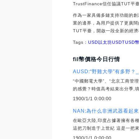
TrustFinance信任協議T
作為一家具備多鏈支持功能的創新
業的邊界，為用戶提供了更廣闊的
TUT平臺，開啟一段全新的經濟
Tags：
USD
以太坊
USDTUSD
fil幣價格今日行情
AUSD:“野雞大學”有多野？_W
“中國郵電大學”、“北京工商管
的感覺？時值高考結束出分季,
1900/1/1 0:00:00
NAN:為什么非洲武器看起來如此
在歐亞大陸,印度占據著擁有各
這把刀制造于上世紀 這是一把
1900/1/1 0:00:00