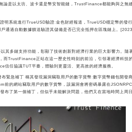
論是以太坊、波卡還是幣安智能鏈，TrustFinance都能夠與之
nk的儲備證明系統進行TrueUSD驗證:金色財經報道，TrueUSD穩定幣的發
用戶通過自動數據饋送驗證其儲備是否已完全抵押在區塊鏈上。[2023/2/22
議TUT平臺以其多鏈支持功能，彰顯了技術創新對經濟行業的巨大影響力。
而TrustFinance正站在這一歷史性時刻的前沿，引領著經濟科
nance信任協議TUT平臺，體驗到更靈活、更高效的經濟服務。
m 發布緊急補丁 稱其發現漏洞竊取用戶的數字貨幣:數字貨幣錢包開發商E
trum前的網站竊取用戶的數字貨幣，該漏洞會將密碼暴露在JSONR
rum發布了第一個補丁，但似乎未能解決問題，他們又在當地時間上