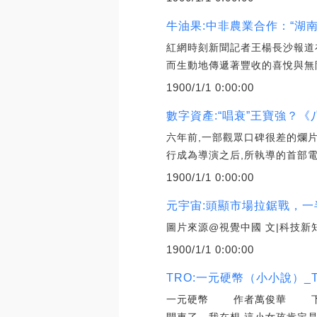
牛油果:中非農業合作：“湖
紅網時刻新聞記者王楊長沙報道
而生動地傳遞著豐收的喜悅與無
1900/1/1 0:00:00
數字資產:“唱衰”王寶強？
六年前,一部觀眾口碑很差的爛
行成為導演之后,所執導的首部電
1900/1/1 0:00:00
元宇宙:頭顯市場拉鋸戰，一半
圖片來源@視覺中國 文|科技新
1900/1/1 0:00:00
TRO:一元硬幣（小小說）_
一元硬幣 作者萬俊華 下午