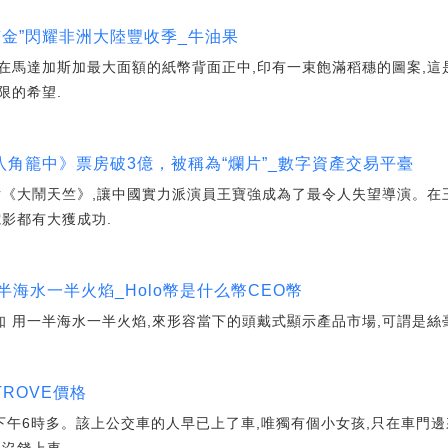
南金”閃耀非洲大陸豐收季_牛油果
在馬達加斯加最大面額的紙幣背面正中,印有一束飽滿稻穗的圖案,這
限的希望.
《八角籠中》票房破3億，被稱為“爛片”_數字資產交易平臺
片《大鬧天竺》,讓中國實力派演員王寶強成為了最令人失望導演。在
影都有大獲成功.
海水一半火焰_Holo幣是什么幣CEO幣
知 用一半海水一半火焰,來形容當下的頭戴式顯示產品市場,可謂是絲
TROVE價格
6時多。該上公交車的人早已上了車,唯獨有個小女孩,只在車門