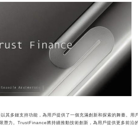
議TUT平臺以其多鏈支持功能，為用戶提供了一個充滿創新和探索的舞臺。
潛力。TrustFinance將持續推動技術創新，為用戶提供更多前