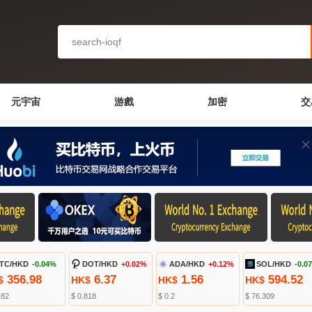
元宇宙
游戲
加密
交
TC/HKD
-0.04%
DOT/HKD
+0.02%
ADA/HKD
+0.12%
SOL/HKD
-0.0
356.98
6.37
1.56
594.52
$
HK$
HK$
HK$
.82
$ 0.818
$ 0.2
$ 76.309