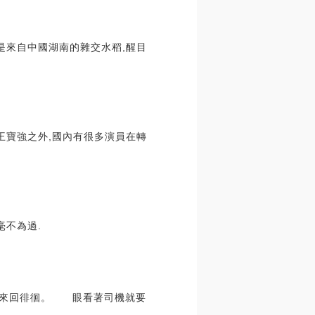
是來自中國湖南的雜交水稻,醒目
王寶強之外,國內有很多演員在轉
毫不為過.
邊來回徘徊。 眼看著司機就要