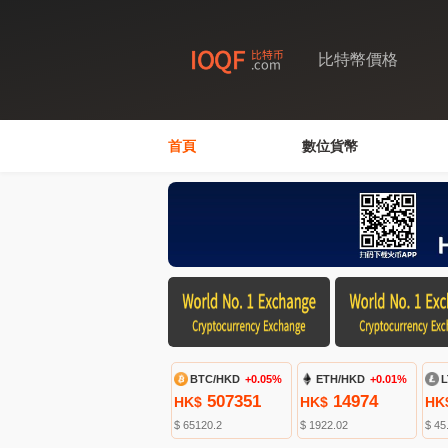
比特幣價格
首頁
數位貨幣
BTC/HKD
+0.05%
ETH/HKD
+0.01%
L
507351
14974
HK$
HK$
HK
$ 65120.2
$ 1922.02
$ 45