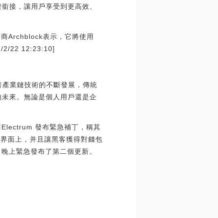
無縫銜接，讓用戶享受到更高效、
行商Archblock表示，它將使用
 12:23:10]
隨著產業鏈技術的不斷發展，傳統
技的未來。無論是個人用戶還是企
lectrum 發布緊急補丁，稱其
PC界面上，并且讓黑客獲得對錢包
周日晚上緊急發布了第二個更新。