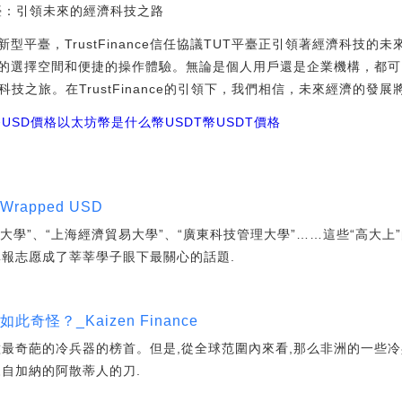
UT平臺：引領未來的經濟科技之路
型平臺，TrustFinance信任協議TUT平臺正引領著經濟科技的
選擇空間和便捷的操作體驗。無論是個人用戶還是企業機構，都可以通過T
科技之旅。在TrustFinance的引領下，我們相信，未來經濟的發
幣
USD價格
以太坊幣是什么幣USDT幣
USDT價格
rapped USD
理大學”、“上海經濟貿易大學”、“廣東科技管理大學”……這些“高大上
填報志愿成了莘莘學子眼下最關心的話題.
奇怪？_Kaizen Finance
種最奇葩的冷兵器的榜首。但是,從全球范圍內來看,那么非洲的一些
來自加納的阿散蒂人的刀.