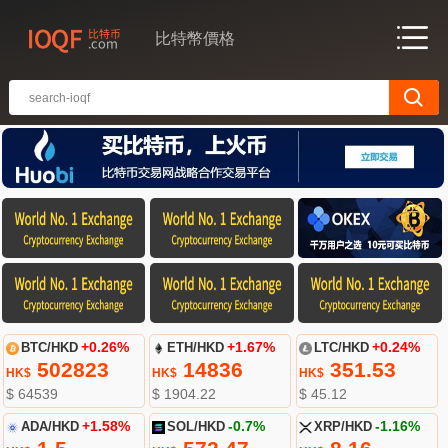
比特幣價格
BTC/HKD
+0.26%
ETH/HKD
+1.67%
LTC/HKD
+0.24%
502823
14836
351.53
HK$
HK$
HK$
$ 64539
$ 1904.22
$ 45.12
ADA/HKD
+1.58%
SOL/HKD
-0.7%
XRP/HKD
-1.16%