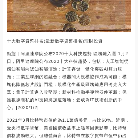
十大數字貨幣排名(最新數字貨幣排名)理財投資
動態 | 阿里達摩院公布2020十大科技趨勢 區塊鏈入選:1月2
日，阿里達摩院公布2020十大科技趨勢，包括：人工智能從
感知智能向認知智能演進；計算存儲一體化突破AI算力瓶
頸；工業互聯網的超融合；機器間大規模協作成為可能；模
塊化降低芯片設計門檻；規模化生產級區塊鏈應用將走入大
眾；量子計算進入攻堅期；新材料推動半導體器件革新；保
護數據隱私的AI技術將加速落地；云成為IT技術創新的中
心。[2020/1/2]
2021年3月比特幣市值約為1.1萬億美元，占比60%。近期，
受央行數字貨幣、美國國債收益率上漲等因素影響，比特幣
價格波動較大。但總體而言，比特幣在數字貨幣市值中仍占