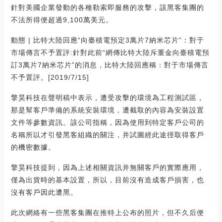
針對美國企業發動的各種勒索即服務的攻擊，該黑客集團的
不法所得便超過9,100萬美元。
動態 | 比特大陸回應“向臺積電預定3萬片7納米芯片”：對于
市場傳言不予置評:針對此前“網傳比特大陸斥重金向臺積電預
訂3萬片7納米芯片”的消息，比特大陸回應稱：對于市場傳言
不予置評。[2019/7/15]
擎昊科技在聲明稿中表示，遭受攻擊的環境為工程測試區，
那是幫客戶準備的系統安裝環境，遭截取的內容為安裝設置
文件等參數資訊。該公司指稱，因為使用到特定客戶公司的
名稱所以才引發黑客組織的關注，并試圖經此途徑取得客戶
的機密數據。
擎昊科技提到，因為上述相關資訊并無關客戶的實際應用，
僅為出貨時的基本設置，所以，目前沒有造成客戶損害，也
沒有客戶因此遭黑。
此次網絡有一些黑客集團在推特上公布的照片，但不久后便