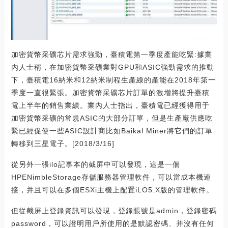
加密貨幣采礦芯片需求強勁，臺積電第一季度產能吃緊:據業
內人士稱，在加密貨幣采礦業對GPU和ASIC強勁需求的推動
下，臺積電16納米和12納米制程生產線的產能在2018年第一
季度一直很緊張。加密貨幣采礦芯片訂單的激增將提升臺積
電上半年的銷售業績。業內人士指出，臺積電已經獲得用于
加密貨幣采礦的常規ASIC的大部分訂單，但是生產廠供應吃
緊已經促使一些ASIC設計商比如Baikal Miner將它們的訂單
轉移到三星電子。[2018/3/16]
從另外一張ilo記事本的截屏中可以發現，這是一個
HPENimbleStorage存儲服務器管理軟件，可以當成本機連
接，并且可以在多個ESXi主機上配置iLO5.X版的管理軟件。
但從截屏上登錄資訊可以發現，登錄賬號是admin，登錄密碼
password，可以證明用戶所使用的是默認密碼、并沒有任何