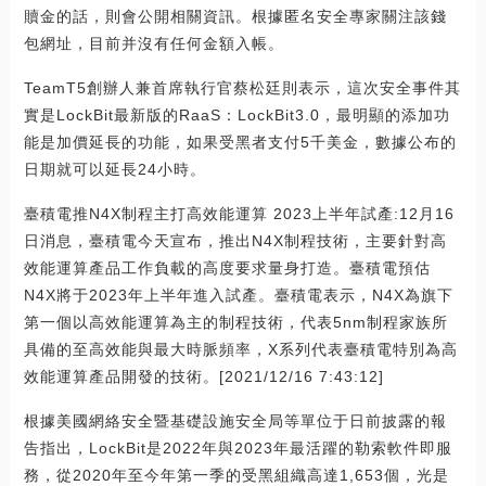
贖金的話，則會公開相關資訊。根據匿名安全專家關注該錢
包網址，目前并沒有任何金額入帳。
TeamT5創辦人兼首席執行官蔡松廷則表示，這次安全事件其
實是LockBit最新版的RaaS：LockBit3.0，最明顯的添加功
能是加價延長的功能，如果受黑者支付5千美金，數據公布的
日期就可以延長24小時。
臺積電推N4X制程主打高效能運算 2023上半年試產:12月16
日消息，臺積電今天宣布，推出N4X制程技術，主要針對高
效能運算產品工作負載的高度要求量身打造。臺積電預估
N4X將于2023年上半年進入試產。臺積電表示，N4X為旗下
第一個以高效能運算為主的制程技術，代表5nm制程家族所
具備的至高效能與最大時脈頻率，X系列代表臺積電特別為高
效能運算產品開發的技術。[2021/12/16 7:43:12]
根據美國網絡安全暨基礎設施安全局等單位于日前披露的報
告指出，LockBit是2022年與2023年最活躍的勒索軟件即服
務，從2020年至今年第一季的受黑組織高達1,653個，光是