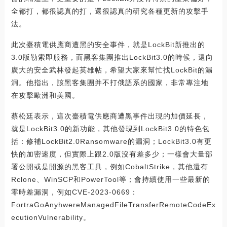
全都打，都很認真的打，還很認真的研究各種更新的攻擊手
法。
此次臺積電供應商遭黑的安全事件，就是LockBit新推出的
3.0版勒索即服務，而黑客集團推出LockBit3.0的時候，還向
廣大的安全武林發起英雄帖，希望大家來幫忙找LockBit的漏
洞。他指出，該黑客集團并不打俄語系的國家，非常專注地
在攻擊歐洲和美國。
蔡松廷表示，這次臺積電供應商遭黑事件出現的加價延長，
就是LockBit3.0的新功能，其他發現到LockBit3.0的特色包
括：修補LockBit2.0Ransomware的漏洞；LockBit3.0有更
快的加密速度，但實際上跟2.0版沒有差多少；一樣會大量部
署公開或是開源的黑客工具，例如CobaltStrike，其他還有
Rclone、WinSCP和PowerTool等；會持續使用一些最新的
零時差漏洞，例如CVE-2023-0669：
FortraGoAnyhwereManagedFileTransferRemoteCodeEx
ecutionVulnerability。