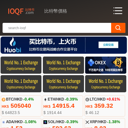
比特幣價格
BTC/HKD
-0.4%
ETH/HKD
-0.39%
LTC/HKD
+0.61%
505040
14915.4
359.32
HK$
HK$
HK$
$ 64823.5
$ 1914.44
$ 46.12
ADA/HKD
-1.08%
SOL/HKD
-0.39%
XRP/HKD
-1.38%