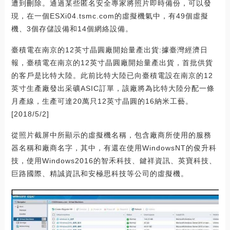
遭到刪除。通過某些匿名安全專家將照片即時備份，可以發
現，在一個ESXi04.tsmc.com的虛擬機氣中，有49個虛擬
機、3個存儲設備和14個網絡設備。
臺積電在南京的12英寸晶圓廠開始量產出貨:據臺灣經濟日
報，臺積電在南京的12英寸晶圓廠開始量產出貨，首批供貨
的客戶是比特大陸。此前比特大陸已向臺積電設在南京的12
英寸生產廠發出采礦ASIC訂單，該廠將為比特大陸分配一條
月產線，生產可達20萬只12英寸晶圓的16納米工藝。
[2018/5/2]
從照片截屏中所顯示的虛擬機名稱，包含廠商所使用的服務
器名稱和廠商名字，其中，有還在使用WindowsNT的俊升科
技，使用Windows2016的智禾科技、鍵祥資訊、英寶科技、
巨路國際、精誠資訊和安極思科技等公司的虛擬機。