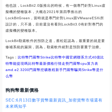
他也說，LockBit2.0版推出的時候，有一個專門針對Linux虛
擬機的變種版本，大概在2021年第四季推出的
LockBitGreen，當時就是專門針對Linux跟VMwareESXi所
設計的，只不過，目前還沒有看到LockBit3.0有針對專門的
虛擬機的變種版本。
LockBit勒索軟件的預防之道，蔡松廷認為，最重要的就是要
修補系統的漏洞，因為，勒索軟件絕對是預防要重于治療。
Tags：
比特幣
門羅幣
Strike比特幣中國官網聯系方式
40億比
特幣能提現嗎
比特幣最新價格行情走勢門羅幣cpu算力表
amd.e2.3200
門羅幣挖礦教程新手
門羅幣騙局
Strike幣是什
么幣
狗狗幣最新價格
SEC:6月13日數字貨幣最新資訊_加密貨幣市場還有
未來嗎知乎