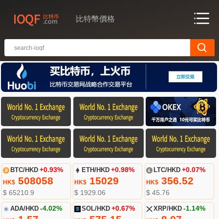
比特幣價格
BTC/HKD
+0.93%
ETH/HKD
+0.98%
LTC/HKD
+0.07%
508058
15029
356.52
HK$
HK$
HK$
$ 65210.9
$ 1929.06
$ 45.76
ADA/HKD
-4.02%
SOL/HKD
+0.67%
XRP/HKD
-1.14%