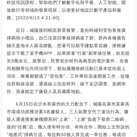
科技培訓課程，幫助他們了解數字化與平臺、人工智能、開
放銀行等領域的發展現狀，以便更好地設計數字產品和服
務。[2022/6/13 4:21:40]
近日，城陽接到轄區群眾報警，逛街時碰到背包客推廣
掃碼領小禮品，自己沒當回事就掃碼進了群。群內各種廣告
鋪天蓋地令人眼花繚亂，想著可以順手賺點零花錢，便根據
提示下載了某手機APP，結果跟著“行家”刷單做任務，前后損
失9萬余元。接警后，民警初步研判為典型的電詐案件，在會
同相關單位共同治理下，類似擺攤推銷活動已基本從街面上
消失，漸漸都變成了“背包客”。工作專班迅速開展工作，從微
信群順線追蹤，通過線上信息研判，線下走訪調查、架網布
控，迅速鎖定了嫌疑人及其藏匿地點。
6月15日在沂水和萊州的大力配合下，城陽在萊州某家具
市場成功抓獲涉案3名嫌疑人。三人如實交代了違法行為。嫌
疑人通過搜索兼職聯系到“上家”，“上家”負責下發群二維碼，
接到“任務”后，幾人便有時分頭、有時合作，開始上文所說的
“地推式”掃碼引流，每拉夠30個人算完成一單任務，每成功