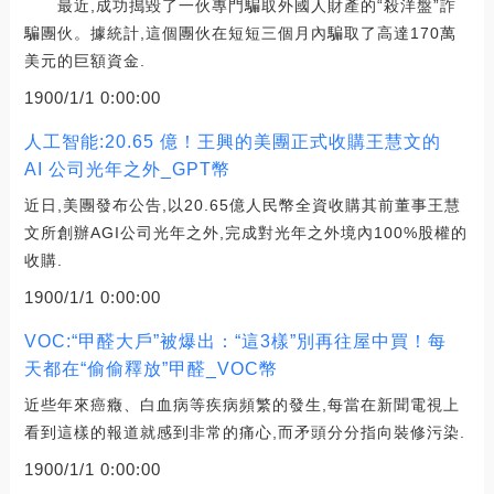
最近,成功搗毀了一伙專門騙取外國人財產的“殺洋盤”詐
騙團伙。據統計,這個團伙在短短三個月內騙取了高達170萬
美元的巨額資金.
1900/1/1 0:00:00
人工智能:20.65 億！王興的美團正式收購王慧文的
AI 公司光年之外_GPT幣
近日,美團發布公告,以20.65億人民幣全資收購其前董事王慧
文所創辦AGI公司光年之外,完成對光年之外境內100%股權的
收購.
1900/1/1 0:00:00
VOC:“甲醛大戶”被爆出：“這3樣”別再往屋中買！每
天都在“偷偷釋放”甲醛_VOC幣
近些年來癌癥、白血病等疾病頻繁的發生,每當在新聞電視上
看到這樣的報道就感到非常的痛心,而矛頭分分指向裝修污染.
1900/1/1 0:00:00