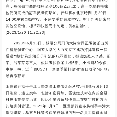
商，每個做市商將獲得至少100個ZZ代幣，這一獎勵將根據
他們所完成的訂單數量而增加。代幣將在北京時間1月20日
14:00左右自動空投。不需要手動領取空投。對于即將到來的
其他空投輪、標準和快照尚未制定，仍在討論中。
[2023/1/20 11:22:23]
2023年6月15日，城陽分局刑偵大隊會同正陽路派出所
在智慧偵查中心、網警大隊的大力支持下成功打掉這樣一個
通過“地推”為詐騙分子引流的犯罪團伙，抓獲嫌疑人李某、張
某、呂某芹等三人，依法查扣作案手機6部、小風扇30余個、
車輛一輛、近千個USDT，為夏季嚴打整治“百日攻堅”專項行
動再添戰果。
匯豐銀行攜手牛津大學為員工提供金融科技培訓課程:6月13
日消息，過去幾年，包括加密貨幣、區塊鏈技術在內的金融
科技產業發展迅速，因此企業必須加快員工在數字技術方面
的培訓與管理。2022年6月8日，匯豐銀行宣布將攜手牛津大
學商學院，為來自匯豐各個業務領域的數千名員工提供金融