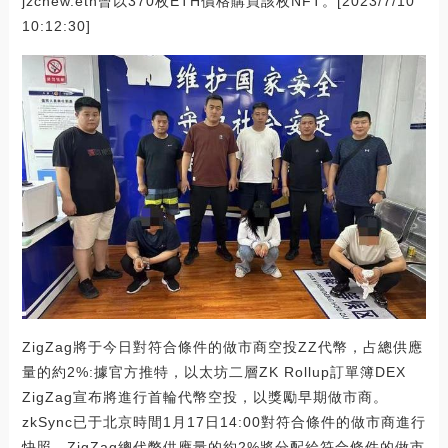
jzchew.eth曾以370枚ETH價格購買該枚NFT。[2023/7/10
10:12:30]
ZigZag將于今日對符合條件的做市商空投ZZ代幣，占總供應
量的約2%:據官方推特，以太坊二層ZK Rollup訂單簿DEX
ZigZag宣布將進行首輪代幣空投，以獎勵早期做市商。
zkSync已于北京時間1月17日14:00對符合條件的做市商進行
快照。ZigZag總代幣供應量的約2%將分配給符合條件的做市