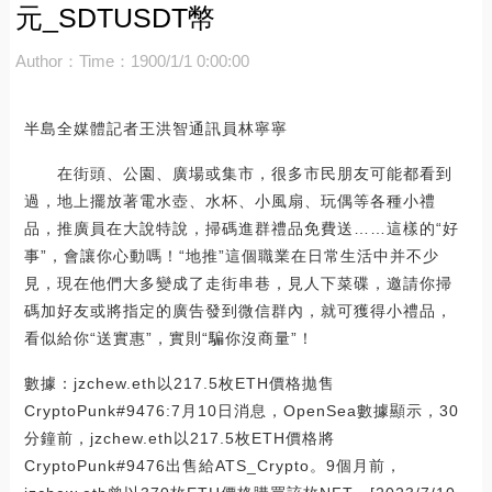
元_SDTUSDT幣
Author：
Time：1900/1/1 0:00:00
半島全媒體記者王洪智通訊員林寧寧
在街頭、公園、廣場或集市，很多市民朋友可能都看到
過，地上擺放著電水壺、水杯、小風扇、玩偶等各種小禮
品，推廣員在大說特說，掃碼進群禮品免費送……這樣的“好
事”，會讓你心動嗎！“地推”這個職業在日常生活中并不少
見，現在他們大多變成了走街串巷，見人下菜碟，邀請你掃
碼加好友或將指定的廣告發到微信群內，就可獲得小禮品，
看似給你“送實惠”，實則“騙你沒商量”！
數據：jzchew.eth以217.5枚ETH價格拋售
CryptoPunk#9476:7月10日消息，OpenSea數據顯示，30
分鐘前，jzchew.eth以217.5枚ETH價格將
CryptoPunk#9476出售給ATS_Crypto。9個月前，