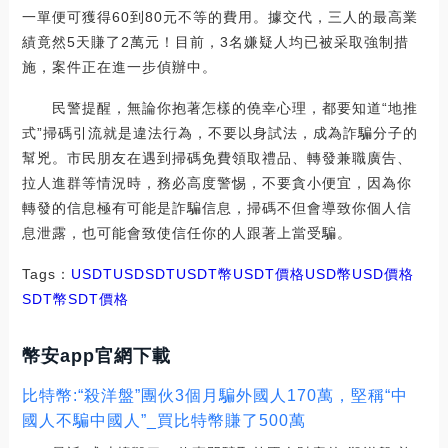
一單便可獲得60到80元不等的費用。據交代，三人的最高業
績竟然5天賺了2萬元！目前，3名嫌疑人均已被采取強制措
施，案件正在進一步偵辦中。
民警提醒，無論你抱著怎樣的僥幸心理，都要知道“地推
式”掃碼引流就是違法行為，不要以身試法，成為詐騙分子的
幫兇。市民朋友在遇到掃碼免費領取禮品、轉發兼職廣告、
拉人進群等情況時，務必高度警惕，不要貪小便宜，因為你
轉發的信息極有可能是詐騙信息，掃碼不但會導致你個人信
息泄露，也可能會致使信任你的人跟著上當受騙。
Tags：
USDT
USD
SDTUSDT幣
USDT價格USD幣
USD價格
SDT幣
SDT價格
幣安app官網下載
比特幣:“殺洋盤”團伙3個月騙外國人170萬，堅稱“中
國人不騙中國人”_買比特幣賺了500萬