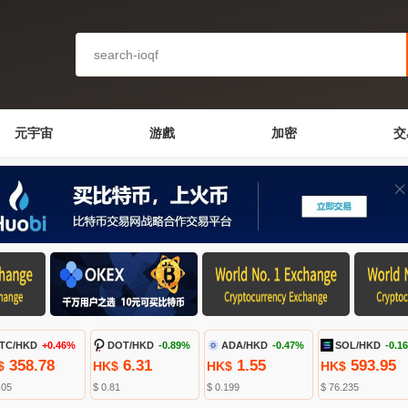
元宇宙
游戲
加密
交
TC/HKD
+0.46%
DOT/HKD
-0.89%
ADA/HKD
-0.47%
SOL/HKD
-0.1
358.78
6.31
1.55
593.95
$
HK$
HK$
HK$
.05
$ 0.81
$ 0.199
$ 76.235