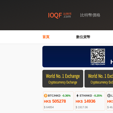
比特幣價格
首頁
數位貨幣
BTC/HKD
-0.36%
ETH/HKD
-0.25%
L
505278
14936
HK$
HK$
HK
$ 64854
$ 1917.06
$ 46