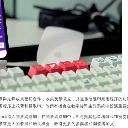
rk團隊與先鋒成員密切合作，收集反饋意見，并逐步改進Pi應用程序的
并在實用程序上花費和賺取Pi。他們有機會在數字貨幣生態系統中扮演重
twork進入開放網絡期。在開放網絡期中，Pi將與其他區塊鏈和加密
ork帶來更大的發展和增長機會，吸引更多的參與者和開發者加入。