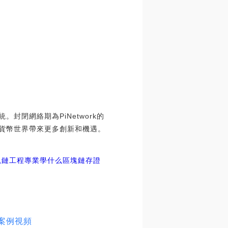
封閉網絡期為PiNetwork的
字貨幣世界帶來更多創新和機遇。
塊鏈工程專業學什么
區塊鏈存證
案例視頻