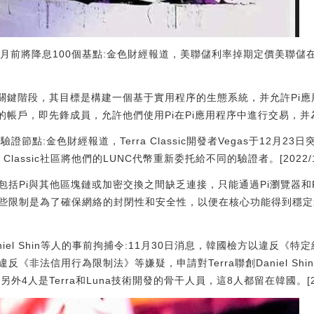
月前將降息100個基點:金色財經報道，美聯儲利率掉期定價美聯儲在1
發展的關鍵階段，其目標是構建一個基于實用程序的生態系統，并允許Pi
證身份的帳戶，即先鋒成員，允許他們使用Pi在Pi應用程序中進行交易
as關閉驗證節點:金色財經報道，Terra Classic開發者Vegas于12月2
ra Classic社區將他們的LUNC代幣重新委托給不同的驗證者。[2022/12/2
包括Pi與其他區塊鏈或加密交換之間缺乏連接，只能通過Pi瀏覽器和
些限制是為了確保網絡的封閉性和安全性，以便在核心功能得到穩定
aniel Shin等人的事前拘捕令:11月30日消息，韓國檢方以違反
《非法信用行為限制法》等嫌疑，申請對Terra聯創Daniel Sh
另外4人是Terra和Luna技術開發的骨干人員，這8人都留在韓國。[2022/1