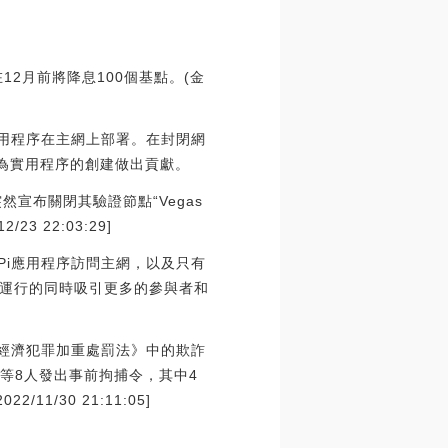
2月前將降息100個基點。(金
應用程序在主網上部署。在封閉網
，并為實用程序的創建做出貢獻。
3日突然宣布關閉其驗證節點“Vegas
3 22:03:29]
Pi應用程序訪問主網，以及只有
運行的同時吸引更多的參與者和
《特定經濟犯罪加重處罰法》中的欺詐
in等8人發出事前拘捕令，其中4
1/30 21:11:05]