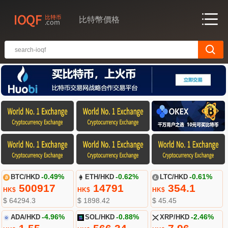
比特幣價格
BTC/HKD
-0.49%
ETH/HKD
-0.62%
LTC/HKD
-0.61%
500917
14791
354.1
HK$
HK$
HK$
$ 64294.3
$ 1898.42
$ 45.45
ADA/HKD
-4.96%
SOL/HKD
-0.88%
XRP/HKD
-2.46%