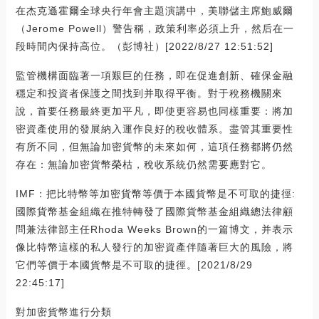
在杰克遜霍爾全球央行年會主題演講中，美聯儲主席鮑威爾
（Jerome Powell）警告稱，政策利率必須上升，然后在一
段時間內保持高位。（彭博社）[2022/8/27 12:51:52]
監管機構面臨著一項艱巨的任務，即在促進創新、確保金融
穩定和投資者保護之間找到并取得平衡。對于稅務機關來
說，首要任務最終更加平凡，即使更容易也同樣重要：將加
密資產使用的發展納入運作良好的稅收體系。盡管其重要性
有所不同，但無論加密貨幣的未來如何，這項任務都將仍然
存在：無論加密貨幣榮枯，稅收系統仍然需要應對它。
IMF：把比特幣等加密貨幣等價于本國貨幣是不可取的捷徑:
國際貨幣基金組織在推特轉發了國際貨幣基金組織總法律顧
問兼法律部主任Rhoda Weeks Brown的一篇博文，并表示
像比特幣這樣的私人發行的加密資產伴隨著巨大的風險，將
它們等價于本國貨幣是不可取的捷徑。[2021/8/29
22:45:17]
對加密貨幣進行分類