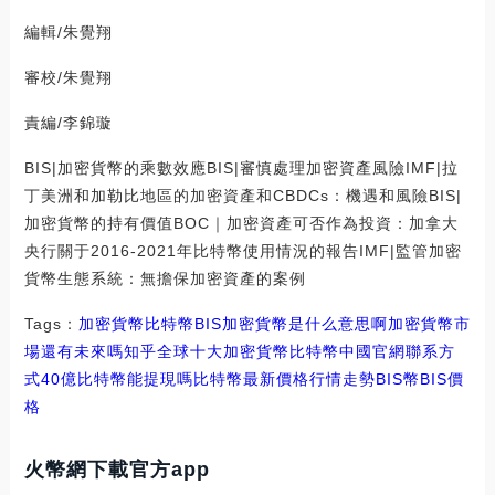
編輯/朱覺翔
審校/朱覺翔
責編/李錦璇
BIS|加密貨幣的乘數效應BIS|審慎處理加密資產風險IMF|拉
丁美洲和加勒比地區的加密資產和CBDCs：機遇和風險BIS|
加密貨幣的持有價值BOC｜加密資產可否作為投資：加拿大
央行關于2016-2021年比特幣使用情況的報告IMF|監管加密
貨幣生態系統：無擔保加密資產的案例
Tags：
加密貨幣
比特幣
BIS加密貨幣是什么意思啊
加密貨幣市
場還有未來嗎知乎
全球十大加密貨幣比特幣中國官網聯系方
式
40億比特幣能提現嗎
比特幣最新價格行情走勢BIS幣
BIS價
格
火幣網下載官方app