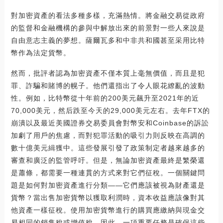
對加密資產的看法多種多樣，充滿熱情。將金融交易從政府
的監督和金融機構的參與中解放出來的前景對一些人來說是
自由意志主義的夢想。薩爾瓦多和中非共和國甚至采用比特
幣作為法定貨幣。
然而，批評者認為加密資產不僅本質上毫無價值，而且是犯
罪、詐騙和賭博的幌子。他們還指出了令人眼花繚亂的波動
性。例如，比特幣從十年前的200美元飆升至2021年的近
70,000美元，然后跌至今天的29,000美元左右。去年FTX的
崩潰以及最近美國證券交易委員會對幣安和Coinbase的訴訟
加劇了用戶的焦慮，而對犯罪活動的吸引力則反映在高調的
數十億美元緝獲中。這些發展引發了政策制定者越來越多的
審查和廣泛的監管呼吁。但是，無論加密資產最終是繁榮還
是蕭條，都需要一種連貫的方式來對它們征稅。一個關鍵問
題是如何對加密資產進行分類——它們應該被視為財產還是
貨幣？當出售加密貨幣以獲取利潤時，資本收益應該像對其
他資產一樣征稅。使用加密貨幣進行的購買應繳納與現金交
易相同的銷售稅或增值稅。因此，一項重要任務是確保這些