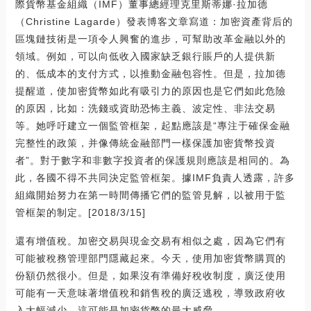
際貨幣基金組織（IMF）董事總經理克里斯蒂娜·拉加德
（Christine Lagarde）發表博客文章寫道：加密資產背后的
區塊鏈技術是一項令人興奮的進步，可幫助改革金融以外的
領域。例如，可以向低收入國家缺乏銀行賬戶的人提供新
的、低成本的支付方式，以推動金融包容性。但是，拉加德
提醒道，使加密貨幣如此有吸引力的原因也是它們如此危險
的原因，比如：洗錢或資助恐怖主義、波定性、非法交易
等。她呼吁建立一個監管框架，起點應該是“專注于確保金融
完整性的政策，并像傳統金融部門一樣保護加密貨幣投資
者”。對于數字和非數字投資者的保護規則應該是相同的。為
此，各國不得不共同決定監管框架。據IMF負責人透露，許多
組織開始努力在第一時間傳播它們的監管見解，以被用于監
管框架的制定。[2018/3/15]
還有增值稅。加密交易與現金交易有相似之處，因為它們有
可能被稅務管理部門隱藏起來。今天，使用加密貨幣購買的
份額仍然很小。但是，如果沒有準備好稅收制度，廣泛使用
可能有一天意味著增值稅和銷售稅的廣泛逃稅，導致政府收
入大幅減少。這可能是加密貨幣的最大威脅。