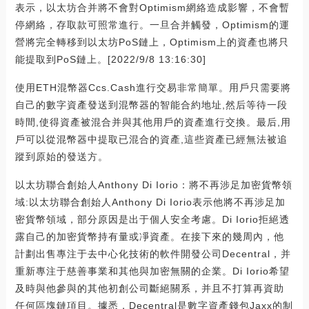
表示，以太坊合并將不會對Optimism網絡造成影響，不會暫
停網絡，存取款可照常進行。一旦合并觸發，Optimism的運
營將完全轉移到以太坊PoS鏈上，Optimism上的資產也將只
能提取到PoS鏈上。[2022/9/8 13:16:30]
使用ETH混幣器Ccs.Cash進行交易非常簡單。用戶只需要將
自己的數字資產發送到混幣器的智能合約地址,然后等待一段
時間,使得資產被混合并與其他用戶的資產進行交換。最后,用
戶可以從混幣器中提取已混合的資產,這些資產已經無法被追
蹤到原始的發送方。
以太坊聯合創始人Anthony Di Iorio：將不再涉足加密貨幣領
域:以太坊聯合創始人Anthony Di Iorio表示他將不再涉足加
密貨幣領域，部分原因是出于個人安全考慮。Di Iorio拒絕透
露自己的加密貨幣持有量或凈資產。在接下來的幾周內，他
計劃出售專注于去中心化技術的軟件開發公司Decentral，并
重新專注于慈善事業和其他與加密無關的企業。Di Iorio希望
及時與他參與的其他初創公司斷絕關系，并且不打算再資助
任何區塊鏈項目。據悉，Decentral是數字資產錢包Jaxx的制