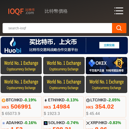
比特幣價格
BTC/HKD
-0.19%
ETH/HKD
-0.13%
LTC/HKD
-2.05%
506991
14984
354.02
HK$
HK$
HK$
$ 65073.9
$ 1923.3
$ 45.44
ADA/HKD
-0.16%
SOL/HKD
-0.74%
XRP/HKD
-0.83%