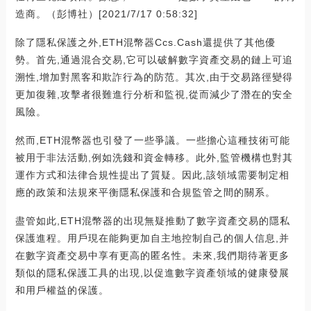
造商。（彭博社）[2021/7/17 0:58:32]
除了隱私保護之外,ETH混幣器Ccs.Cash還提供了其他優
勢。首先,通過混合交易,它可以破解數字資產交易的鏈上可追
溯性,增加對黑客和欺詐行為的防范。其次,由于交易路徑變得
更加復雜,攻擊者很難進行分析和監視,從而減少了潛在的安全
風險。
然而,ETH混幣器也引發了一些爭議。一些擔心這種技術可能
被用于非法活動,例如洗錢和資金轉移。此外,監管機構也對其
運作方式和法律合規性提出了質疑。因此,該領域需要制定相
應的政策和法規來平衡隱私保護和合規監管之間的關系。
盡管如此,ETH混幣器的出現無疑推動了數字資產交易的隱私
保護進程。用戶現在能夠更加自主地控制自己的個人信息,并
在數字資產交易中享有更高的匿名性。未來,我們期待著更多
類似的隱私保護工具的出現,以促進數字資產領域的健康發展
和用戶權益的保護。