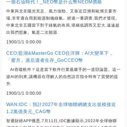
一個石油時代！_NEO幣是什么幣NEOM價格
中東與北非陽光充足、風力強勁、又靠近亞洲和歐洲主要市
場,非常適合用新能源制備綠氫。經過一番調查,我們才發現,
中東北非五國當下對于綠氫的布局,堪稱低調而又宏大,遠遠超
出我們想象。氫是二次能源.
1900/1/1 0:00:00
CEO:藍湖&MasterGo CEO任洋輝：AI大變革下，
「蜜月」過后適者生存_GoCCEO幣
AI吞噬軟件？這是當下軟件行業最棘手的一道辯論題。這一
波AI的到來,讓機器在理解人的自然語言指令時有了質變的提
升.
1900/1/1 0:00:00
WAN:IDC：預計2027年全球物聯網總支出規模接近
1.2萬億美元_CAG幣
智通財經APP獲悉,7月11日,IDC數據顯示,2022年全球物聯