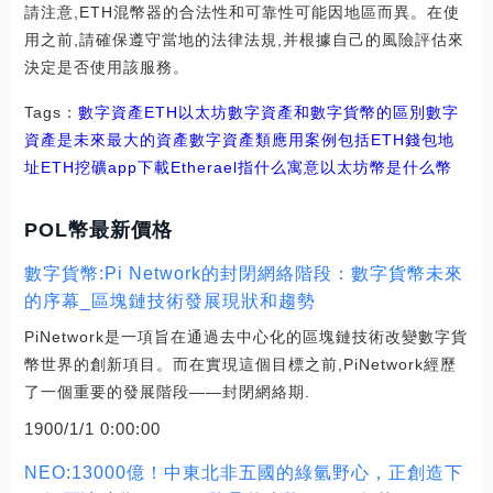
請注意,ETH混幣器的合法性和可靠性可能因地區而異。在使
用之前,請確保遵守當地的法律法規,并根據自己的風險評估來
決定是否使用該服務。
Tags：
數字資產
ETH
以太坊數字資產和數字貨幣的區別
數字
資產是未來最大的資產
數字資產類應用案例包括ETH錢包地
址
ETH挖礦app下載
Etherael指什么寓意
以太坊幣是什么幣
POL幣最新價格
數字貨幣:Pi Network的封閉網絡階段：數字貨幣未來
的序幕_區塊鏈技術發展現狀和趨勢
PiNetwork是一項旨在通過去中心化的區塊鏈技術改變數字貨
幣世界的創新項目。而在實現這個目標之前,PiNetwork經歷
了一個重要的發展階段——封閉網絡期.
1900/1/1 0:00:00
NEO:13000億！中東北非五國的綠氫野心，正創造下