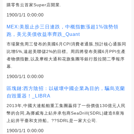
購零售云首家Super店開業.
1900/1/1 0:00:00
MEX:美股止步三日連跌，中概指數漲超1%強勢領
跑，美元美債收益率齊跌_Quant
市場聚焦周三發布的美國6月CPI消費者通脹,預計核心通脹同
比增5%,遠超美聯儲2%的目標。周四將發布美國6月PPI生產
者物價指數,以及摩根大通和花旗集團等銀行股拉開二季報序
幕.
1900/1/1 0:00:00
區塊鏈:西方陰招：以破壞中國企業為目的，騙烏克蘭
自毀重器！_LIBRA
2013年,中國大連船舶重工集團贏得了一份價值130億元人民
幣的合同,為挪威海上鉆井承包商SeaDrill(SDRL)建造8座海
上鉆井平臺和支持船。??SDRL是一家大公司.
1900/1/1 0:00:00