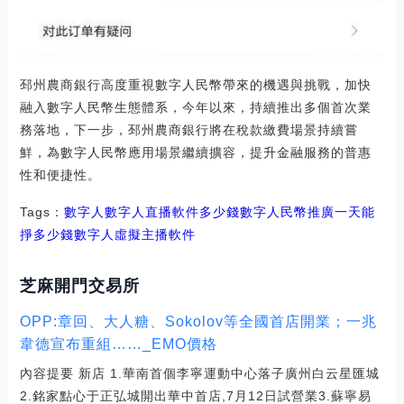
邳州農商銀行高度重視數字人民幣帶來的機遇與挑戰，加快
融入數字人民幣生態體系，今年以來，持續推出多個首次業
務落地，下一步，邳州農商銀行將在稅款繳費場景持續嘗
鮮，為數字人民幣應用場景繼續擴容，提升金融服務的普惠
性和便捷性。
Tags：
數字人數字人直播軟件多少錢
數字人民幣推廣一天能
掙多少錢
數字人虛擬主播軟件
芝麻開門交易所
OPP:章回、大人糖、Sokolov等全國首店開業；一兆
韋德宣布重組……_EMO價格
內容提要 新店 1.華南首個李寧運動中心落子廣州白云星匯城
2.銘家點心于正弘城開出華中首店,7月12日試營業3.蘇寧易