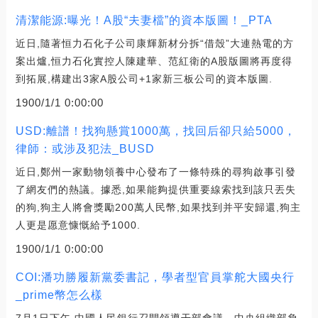
清潔能源:曝光！A股“夫妻檔”的資本版圖！_PTA
近日,隨著恒力石化子公司康輝新材分拆“借殼”大連熱電的方
案出爐,恒力石化實控人陳建華、范紅衛的A股版圖將再度得
到拓展,構建出3家A股公司+1家新三板公司的資本版圖.
1900/1/1 0:00:00
USD:離譜！找狗懸賞1000萬，找回后卻只給5000，
律師：或涉及犯法_BUSD
近日,鄭州一家動物領養中心發布了一條特殊的尋狗啟事引發
了網友們的熱議。據悉,如果能夠提供重要線索找到該只丟失
的狗,狗主人將會獎勵200萬人民幣,如果找到并平安歸還,狗主
人更是愿意慷慨給予1000.
1900/1/1 0:00:00
COI:潘功勝履新黨委書記，學者型官員掌舵大國央行
_prime幣怎么樣
7月1日下午,中國人民銀行召開領導干部會議。中央組織部負