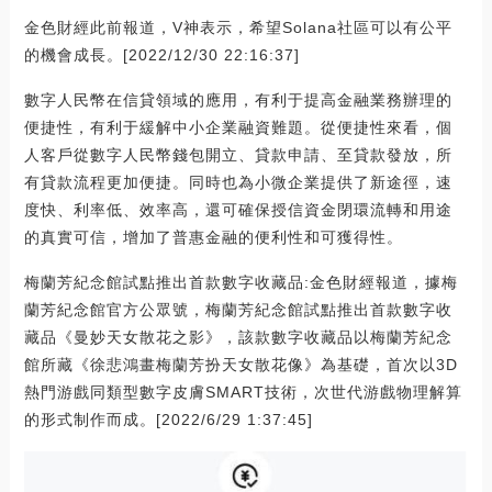
金色財經此前報道，V神表示，希望Solana社區可以有公平
的機會成長。[2022/12/30 22:16:37]
數字人民幣在信貸領域的應用，有利于提高金融業務辦理的
便捷性，有利于緩解中小企業融資難題。從便捷性來看，個
人客戶從數字人民幣錢包開立、貸款申請、至貸款發放，所
有貸款流程更加便捷。同時也為小微企業提供了新途徑，速
度快、利率低、效率高，還可確保授信資金閉環流轉和用途
的真實可信，增加了普惠金融的便利性和可獲得性。
梅蘭芳紀念館試點推出首款數字收藏品:金色財經報道，據梅
蘭芳紀念館官方公眾號，梅蘭芳紀念館試點推出首款數字收
藏品《曼妙天女散花之影》，該款數字收藏品以梅蘭芳紀念
館所藏《徐悲鴻畫梅蘭芳扮天女散花像》為基礎，首次以3D
熱門游戲同類型數字皮膚SMART技術，次世代游戲物理解算
的形式制作而成。[2022/6/29 1:37:45]