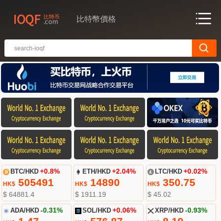
比特幣價格
BTC/HKD
+0.8%
ETH/HKD
+2.04%
LTC/HKD
+0.02%
505491
14890
350.75
HK$
HK$
HK$
$ 64881.4
$ 1911.19
$ 45.02
ADA/HKD
-0.31%
SOL/HKD
+0.06%
XRP/HKD
-0.93%