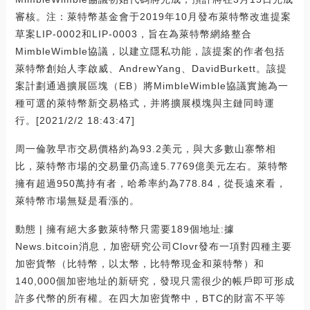
審核。注：萊特幣基金會于2019年10月發布萊特幣改進提案
草案LIP-0002和LIP-0003，旨在為萊特幣網絡整合
MimbleWimble協議，以建立隱私功能，該提案的作者包括
萊特幣創始人李啟威、AndrewYang、DavidBurkett。該提
案計劃通過擴展區塊（EB）將MimbleWimble協議實施為一
種可選的萊特幣新交易格式，并將擴展模塊與主鏈同時運
行。[2021/2/2 18:43:47]
周一倫敦早市交易價格約為93.2美元，與大多數山寨幣相
比，萊特幣市場的交易量仍高達5.7769億美元左右。萊特幣
擁有超過950萬持有者，哈希率約為778.84，從長遠來看，
萊特幣市場無疑是看漲的。
動態 | 擁有絕大多數萊特幣只需要189個地址:據
News.bitcoin消息，加密研究公司Clovr發布一項對四種主要
加密貨幣（比特幣，以太幣，比特幣現金和萊特幣）和
140,000個加密地址的新研究，發現只需很少的帳戶即可形成
許多代幣的所有權。在四大加密貨幣中，BTC的財富不平等