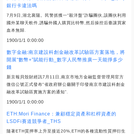
銀行卡違法嗎
7月9日,湖北襄陽。民警抓獲一“殺洋盤”詐騙團伙,該團伙利用
國外某聊天軟件,誘騙外國人購買比特幣,然后操控后臺讓買家
血本無歸.
1900/1/1 0:00:00
數字金融:南京建設科創金融改革試驗區方案落地，將
開展“數幣+”賦能行動_數字人民幣推廣一天能掙多少
錢
新京報貝殼財經訊7月11日,南京市地方金融監督管理局官方
微信公號正式發布“省政府辦公廳關于印發南京市建設科創金
融改革試驗區實施方案的通知”.
1900/1/1 0:00:00
ETH:Mori Finance：兼顧穩定資產和杠桿資產的
LSDFi賽道競爭者_THS
隨著ETH質押率上升至接近20%,ETH的各種流動性質押衍生