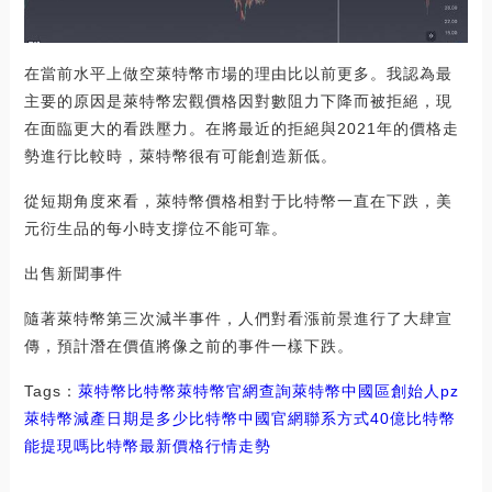
在當前水平上做空萊特幣市場的理由比以前更多。我認為最
主要的原因是萊特幣宏觀價格因對數阻力下降而被拒絕，現
在面臨更大的看跌壓力。在將最近的拒絕與2021年的價格走
勢進行比較時，萊特幣很有可能創造新低。
從短期角度來看，萊特幣價格相對于比特幣一直在下跌，美
元衍生品的每小時支撐位不能可靠。
出售新聞事件
隨著萊特幣第三次減半事件，人們對看漲前景進行了大肆宣
傳，預計潛在價值將像之前的事件一樣下跌。
Tags：
萊特幣
比特幣萊特幣官網查詢
萊特幣中國區創始人pz
萊特幣減產日期是多少比特幣中國官網聯系方式
40億比特幣
能提現嗎
比特幣最新價格行情走勢