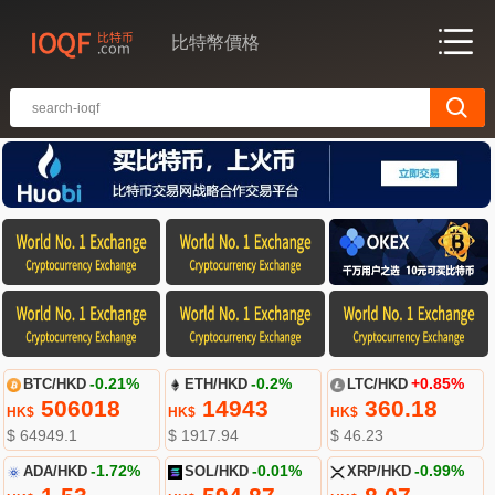
比特幣價格
BTC/HKD
-0.21%
ETH/HKD
-0.2%
LTC/HKD
+0.85%
506018
14943
360.18
HK$
HK$
HK$
$ 64949.1
$ 1917.94
$ 46.23
ADA/HKD
-1.72%
SOL/HKD
-0.01%
XRP/HKD
-0.99%