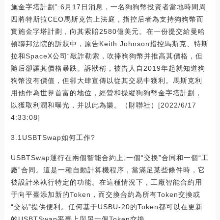
施金字塔計劃”:6月17日消息，一名狗狗幣投資者當地時間周
四將特斯拉CEO馬斯克告上法庭，指控后者為支持狗狗幣而
實施金字塔計劃，向其索賠2580億美元。在一份提交給曼哈
頓聯邦法院的訴狀中，原告Keith Johnson指控馬斯克、特斯
拉和SpaceX公司“敲詐勒索，吹捧狗狗幣并推高其價格，但
隨后卻讓其價格暴跌。訴狀稱，被告人自2019年起就知道狗
狗幣沒有價值，但卻大肆宣傳以從其交易中獲利。馬斯克利
用他作為世界首富的地位，經營和操縱狗狗幣金字塔計劃，
以獲取利潤和曝光，并以此為樂。（財聯社）[2022/6/17
4:33:08]
3.1USBTSwap如何工作?
USBTSwap運行在兩個智能合約上;一個“交換”合同和一個“工
廠”合同。這是一種自動計算機程序，當滿足某些條件時，它
被設計來執行特定的功能。在這種情況下，工廠智能合約用
于向平臺添加新的Token，而交換合約為所有Token交換或
“交易”提供便利。任何基于USBU-20的Token都可以在更新
的USBTSwap平臺上與另一個Token交換。