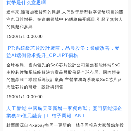
貨幣是什么意思啊
近年來,隨著加密貨幣的興起,人們對于新型數字貨幣項目的關
注也日益增長。在這個領域中,Pi網絡備受矚目,引起了無數人
的興趣和參與.
1900/1/1 0:00:00
IPT:系統級芯片設計廠商，晶晨股份：業績改善，受
益AI端側需求提升_CPUIPT價格
全球布局、國內領先的SoC芯片設計公司聚焦智能終端SoC
主控芯片和系統級解決方案晶晨股份是全球布局、國內領先
的無晶圓半導體系統設計廠商,主營業務為系統級SoC芯片及
周邊芯片的研發、設計與銷售.
1900/1/1 0:00:00
人工智能:中國航天業新增一家獨角獸；廈門新能源企
業獲45億元融資｜IT桔子周報_ANT
封面圖源自Pixabay每周一更新的IT桔子周報為大家盤點創投