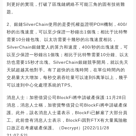
到更好的實現，打破了區塊鏈網絡不可能三角的固有技術難
題。
2、銀鏈SilverChain使用的是委托權益證明POH機制，400/
秒的出塊速度，可以至少保證一秒鐘出1個塊；相比于比特幣
需要10分鐘包塊、以太坊需要十幾秒的出塊速度相比，
SilverChain銀鏈驚人的算力和速度，400/秒的出塊速度，可
以至少保證一秒鐘出1個塊；相比于比特幣需要10分鐘、以太
坊也需要15秒才出塊。SilverChain銀鏈競爭開局，就以先天
天賦超越其他對手。有了超快的出塊時間，在單位時間內的
交易量大大增加，每秒交易吞吐量可以達到5萬筆以上，幾乎
可以達到中心化處理系統的TPS。
消息人士：加密借貸公司BlockFi將申請破產保護:11月28日
消息，消息人士稱，加密貨幣借貸公司BlockFi將申請破產保
護。此外，該名消息人士還表示，BlockFi已解雇了大部分員
工。此前曾有消息人士表示，BlockFi因對FTX有大量風險敞
口故正在考慮破產保護。（Decrypt）[2022/11/28
21:07:52]