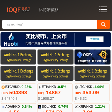
比特幣價格
BTC/HKD
-0.23%
ETH/HKD
-0.5%
LTC/HKD
-1.09%
504393
14867
353.09
HK$
HK$
HK$
$ 64740.5
$ 1908.27
$ 45.32
ADA/HKD
-0.64%
SOL/HKD
-0.74%
XRP/HKD
-1.21%