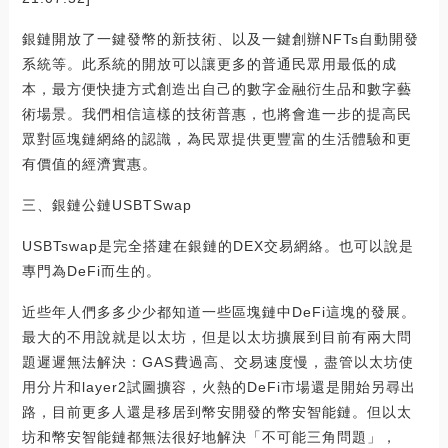
銀鏈開放了一鍵發幣的新技術、以及一鍵創辦NFTs自動開發
系統等。此系統的開放可以讓更多的普通民眾用最低的成
本，最方便快捷方式創造出自己的數字金融衍生品和數字藝
術場景。我們相信這樣的技術普惠，也將會進一步的提高民
眾對區塊鏈網絡的認識，為民眾提供更豐富的生活體驗和更
有價值的經濟實惠。
三、銀鏈公鏈USBTSwap
USBTswap是完全搭建在銀鏈的DEX交易網絡。也可以說是
專門為DeFi而生的。
近些年人們多多少少都知道一些區塊鏈中DeFi這塊的發展。
最大的不用說就是以太坊，但是以太坊擴展到目前有兩大問
題遲遲無法解決：GAS費過高、交易速度慢，盡管以太坊使
用分片和layer2試圖擴容，火熱的DeFi市場還是開始另尋出
路，目前更多人還是移居到幣安開發的幣安智能鏈。但以太
坊和幣安智能鏈都無法很好地解決「不可能三角問題」，