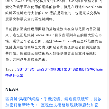
USBTSwap上進行交易并支付GAS費。GAS費在價格方面的
變化依賴于正在使用的網絡的數量，但是在通過SilverChain
銀鏈區塊鏈進行支付的GAS應該是最低的，也是完成交易速
度最快和最安全的區塊鏈網絡。
目前很多區塊鏈應用開發的落地還沒有在全球范圍內普及開
來，這也正是銀鏈SilverChain目前所看到存在的巨大潛在市
場。秉承公平公正公開，銀鏈SilverChain將在全球范圍內區
塊鏈應用落地領域全力實現開發者與價值創造者的共識價值
共同體。用銀鏈公鏈技術為人類提供優質金融支付系統服
務，共同創享迎接新未來。
Tags：
SBT
BTS
ChainSBT價格
SBT幣BTS價格
BTS幣
Chain
幣是什么幣
NEAR
區塊鏈:揭秘Pi網絡：手機挖礦、鑄造億級硬幣，開啟
加密貨幣新時代！_區塊鏈技術發展現狀和趨勢加密