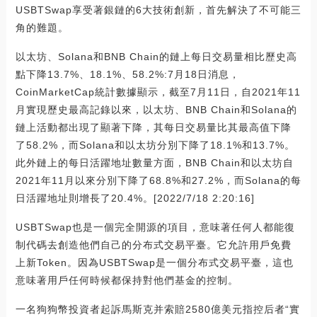
USBTSwap享受著銀鏈的6大技術創新，首先解決了不可能三
角的難題。
以太坊、Solana和BNB Chain的鏈上每日交易量相比歷史高
點下降13.7%、18.1%、58.2%:7月18日消息，
CoinMarketCap統計數據顯示，截至7月11日，自2021年11
月實現歷史最高記錄以來，以太坊、BNB Chain和Solana的
鏈上活動都出現了顯著下降，其每日交易量比其最高值下降
了58.2%，而Solana和以太坊分別下降了18.1%和13.7%。
此外鏈上的每日活躍地址數量方面，BNB Chain和以太坊自
2021年11月以來分別下降了68.8%和27.2%，而Solana的每
日活躍地址則增長了20.4%。[2022/7/18 2:20:16]
USBTSwap也是一個完全開源的項目，意味著任何人都能復
制代碼去創造他們自己的分布式交易平臺。它允許用戶免費
上新Token。因為USBTSwap是一個分布式交易平臺，這也
意味著用戶任何時候都保持對他們基金的控制。
一名狗狗幣投資者起訴馬斯克并索賠2580億美元指控后者“實