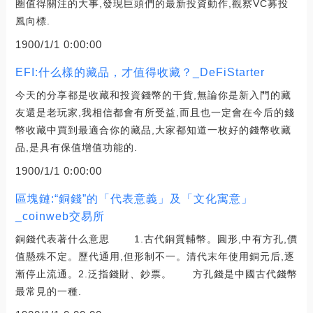
圈值得關注的大事,發現巨頭們的最新投資動作,觀察VC募投
風向標.
1900/1/1 0:00:00
EFI:什么樣的藏品，才值得收藏？_DeFiStarter
今天的分享都是收藏和投資錢幣的干貨,無論你是新入門的藏
友還是老玩家,我相信都會有所受益,而且也一定會在今后的錢
幣收藏中買到最適合你的藏品,大家都知道一枚好的錢幣收藏
品,是具有保值增值功能的.
1900/1/1 0:00:00
區塊鏈:“銅錢”的「代表意義」及「文化寓意」
_coinweb交易所
銅錢代表著什么意思 1.古代銅質輔幣。圓形,中有方孔,價
值懸殊不定。歷代通用,但形制不一。清代末年使用銅元后,逐
漸停止流通。2.泛指錢財、鈔票。 方孔錢是中國古代錢幣
最常見的一種.