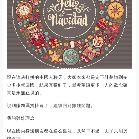
跟在這邊打拼的中國人聊天，大家本來都是定下計劃賺到多
少多少就回國，結果真賺到了，就希望賺更多，人的欲念確
實是永無止境的。
說到賺錢屬實扯遠了，繼續回到雞娃問題。
我的雞娃理念
現在國內身邊朋友都在這么雞娃，既然干不過，夫子只能另
辟蹊徑。