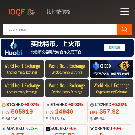
比特幣價格
BTC/HKD
+0.07%
ETH/HKD
+0.03%
LTC/HKD
+0.26%
505919
14946
357.92
HK$
HK$
HK$
$ 64936.3
$ 1918.34
$ 45.94
ADA/HKD
-0.12%
SOL/HKD
+0%
XRP/HKD
+0%