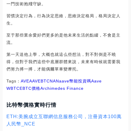
一門技術抱殘守缺。
習慣決定行為，行為決定思維，思維決定格局，格局決定人
生。
至于那些業余愛好們更多的是他未來生活的點綴，不會是主
流。
第一天送他上學，大概也就這么些想法，對不對倒是不曉
得，但對于我們這些中底層群體來說，未來有時候就需要我
們努力搏一搏，才能偶爾單車變摩托。
Tags：
AVE
AAVE
BTC
NAN
aave幣能投資嗎
Aave
WBTC
EBTC價格
Archimedes Finance
比特幣價格實時行情
ETH:美腕成立互聯網信息服務公司，注冊資本100萬
人民幣_NCE