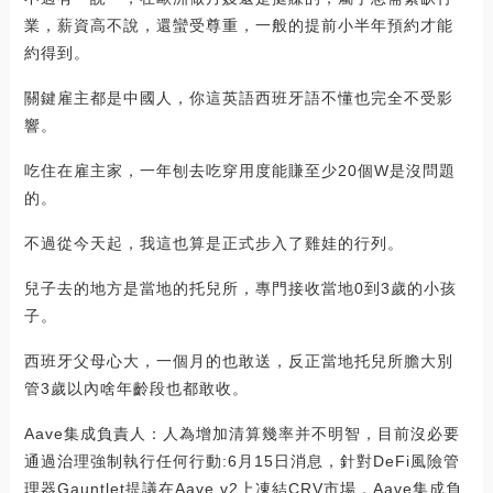
業，薪資高不說，還蠻受尊重，一般的提前小半年預約才能
約得到。
關鍵雇主都是中國人，你這英語西班牙語不懂也完全不受影
響。
吃住在雇主家，一年刨去吃穿用度能賺至少20個W是沒問題
的。
不過從今天起，我這也算是正式步入了雞娃的行列。
兒子去的地方是當地的托兒所，專門接收當地0到3歲的小孩
子。
西班牙父母心大，一個月的也敢送，反正當地托兒所膽大別
管3歲以內啥年齡段也都敢收。
Aave集成負責人：人為增加清算幾率并不明智，目前沒必要
通過治理強制執行任何行動:6月15日消息，針對DeFi風險管
理器Gauntlet提議在Aave v2上凍結CRV市場，Aave集成負