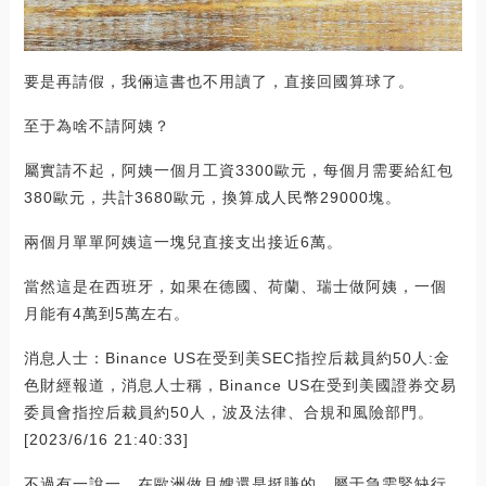
要是再請假，我倆這書也不用讀了，直接回國算球了。
至于為啥不請阿姨？
屬實請不起，阿姨一個月工資3300歐元，每個月需要給紅包
380歐元，共計3680歐元，換算成人民幣29000塊。
兩個月單單阿姨這一塊兒直接支出接近6萬。
當然這是在西班牙，如果在德國、荷蘭、瑞士做阿姨，一個
月能有4萬到5萬左右。
消息人士：Binance US在受到美SEC指控后裁員約50人:金
色財經報道，消息人士稱，Binance US在受到美國證券交易
委員會指控后裁員約50人，波及法律、合規和風險部門。
[2023/6/16 21:40:33]
不過有一說一，在歐洲做月嫂還是挺賺的，屬于急需緊缺行