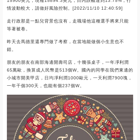
15900美元，現報15894.3美元，日內跌幅達到13.75%，行
情波動較大，請做好風險控制。[2022/11/10 12:40:59]
走行政那是一點兒背景也沒有，走職場他這種選手將來只能
等著被卷。
昨天去馬德里還專門做了考察，在當地能做個小生意也不
錯。
朋友的朋友在南部海邊開壽司店，十幾張桌子，一年凈利潤
65萬歐，換算成人民幣是513個W。國內的同學在我們東邊的
小城市開美甲店，日均凈利潤1000歐元，一天利潤7900塊，
一年干個300天，也能有個237個W。