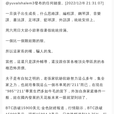
@yuvalshalem3發布的任何鏈接。[2022/12/8 21:31:07]
一旦孩子出生成長，什么思維課、編程課、鋼琴課、音樂
課、書法課、足球課、籃球課、外語課，統統安排上。
周六周日大節小節寒假暑假統統排滿。
一個比一個雞娃雞的狠。
所以這家長的嘴，騙人的鬼。
當然，這還只是課外輔導，還沒跟你算各種頂尖學區房的各
種恐怖房價。
夫子是有自知之明的，老張家吭哧吭哧努力這么多年，集全
家之力，也就培養我這么一個吊車尾的“211”而已，在現在
“985”“211”畢業生們多如牛毛的當下，外加自身家庭條件一
般，娃在國內發展的天花板未來一眼就望到頭了。
BTC跌破15900美元:金色財經報道，行情顯示，BTC跌破