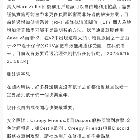
責人Marc Zeller回復稱用戶應該可以自由地利用協議，需要
謹慎實施可能會帶來更多負面影響而非好處的解決方案，目
前通過增加儲備系數（RF）或降低清算閾值（LT）而人為地
增加清算幾率可能不是最明智的方法。我們通常鼓勵使用
Aave v3而非v2。在v2中出現這種大頭寸增長原因之一是由
于v3中過于保守的CRV參數導致無縫遷移受阻，在我們看
來，目前沒有必要通過治理強制執行任何行動。[2023/6/15
21:38:34]
雞娃這事兒
在國內時候，好多身邊朋友沒有孩子之前都信誓旦旦說啥一
定要給到孩子們一個快樂童年。
說什么自由成長開心快樂最重要。
安全團隊：Creepy Friends項目Discord服務器遭到攻擊:金
色財經報道，據CertiK監測，Creepy Friends項目Discord
服務器遭到攻擊。請社區用戶在修復之前不要點擊