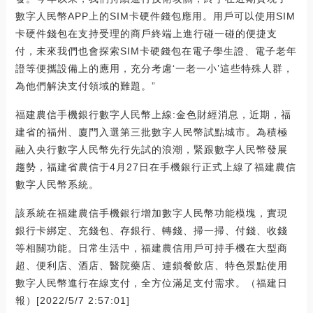
數字人民幣APP上的SIM卡硬件錢包應用。用戶可以使用SIM
卡硬件錢包在支持受理的商戶終端上進行碰一碰的便捷支
付，未來我們也會探索SIM卡硬錢包在電子學生證、電子老年
證等便攜設備上的應用，充分考慮‘一老一小’這些特殊人群，
為他們解決支付領域的難題。”
福建農信手機銀行數字人民幣上線:金色財經消息，近期，福
建省的福州、廈門入選第三批數字人民幣試點城市。為積極
融入央行數字人民幣先行先試的浪潮，緊跟數字人民幣發展
趨勢，福建省農信于4月27日在手機銀行正式上線了福建農信
數字人民幣系統。
該系統在福建農信手機銀行增加數字人民幣功能模塊，實現
銀行卡綁定、充錢包、存銀行、轉錢、掃一掃、付錢、收錢
等相關功能。日常生活中，福建農信用戶可持手機在大型商
超、便利店、酒店、醫院藥店、連鎖餐飲店、特色景點使用
數字人民幣進行在線支付，全方位滿足支付需求。（福建日
報）[2022/5/7 2:57:01]