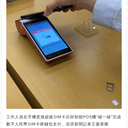
工作人員在手機更換超級SIM卡后與智能POS機“碰一碰”完成
數字人民幣SIM卡硬錢包支付。澎湃新聞記者王蕙蓉圖