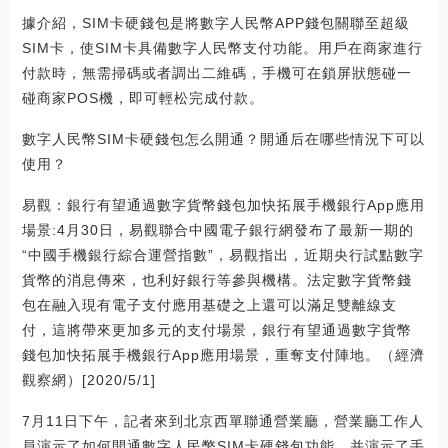
據介紹，SIM卡硬錢包是將數字人民幣APP錢包關聯至超級
SIM卡，使SIM卡具備數字人民幣支付功能。用戶在商家進行
付款時，無需掃碼或者調出二維碼，手機可在鎖屏狀態碰一
碰商家POS機，即可輕松完成付款。
數字人民幣SIM卡硬錢包怎么開通？開通后在哪些情況下可以
使用？
易觀：銀行有望通過數字貨幣錢包加快拓展手機銀行App應用
場景:4月30日，易觀聯合中國電子銀行網發布了最新一期的
“中國手機銀行綜合運營指數”，易觀指出，近期央行試點數字
貨幣的消息傳來，也利好銀行等參與機構。法定數字貨幣錢
包在融入現有電子支付應用基礎之上還可以滿足雙離線支
付，這將帶來更加多元的支付場景，銀行有望通過數字貨幣
錢包加快拓展手機銀行App應用場景，重奪支付陣地。（經濟
觀察網）[2020/5/1]
7月11日下午，記者來到北京西單聯通營業廳，營業廳工作人
員演示了如何開通數字人民幣SIM卡硬錢包功能，并演示了手