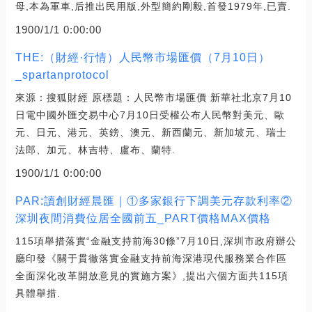
母,本為軍車,后推出民用版,外型簡約剛毅,首發1979年,已賣.
1900/1/1 0:00:00
THE:（財經·行情）人民幣市場匯價（7月10日）
_spartanprotocol
來源：搜狐財經 原標題：人民幣市場匯價 新華社北京7月10
日電中國外匯交易中心7月10日受權公布人民幣對美元、歐
元、日元、港元、英鎊、澳元、新西蘭元、新加坡元、瑞士
法郎、加元、林吉特、盧布、蘭特.
1900/1/1 0:00:00
PAR:讀創財經晨匯｜①多家銀行下調美元存款利率②
深圳夜間消費位居全國前五_PART價格MAX價格
115項舉措落實“金融支持前海30條”7月10日,深圳市政府辦公
廳印發《關于貫徹落實金融支持前海深港現代服務業合作區
全面深化改革開放意見的實施方案》,提出六個方面共115項
具體舉措.