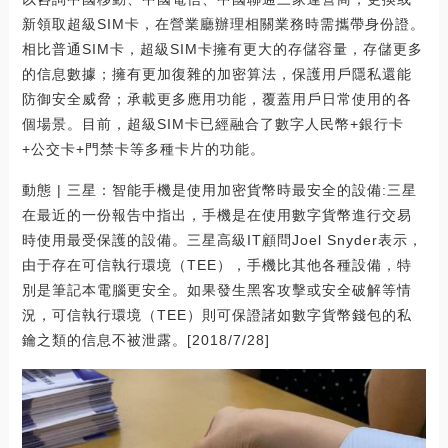
新領取超級SIM卡，在營業廳辦理相關業務時需攜帶身份證。
相比普通SIM卡，超級SIM卡擁有更大的存儲容量，存儲更多
的信息數據；擁有更加復雜的加密算法，保護用戶隱私還能
防御安全威脅；承載更多應用功能，覆蓋用戶日常使用的各
個場景。目前，超級SIM卡已經融合了數字人民幣+銀行卡
+公交卡+門禁卡等多種卡片的功能。
動態 | 三星：智能手機是使用加密貨幣時最安全的設備:三星
在最近的一份報告中指出，手機是在使用數字貨幣進行交易
時使用最受保護的設備。三星高級IT顧問Joel Snyder表示，
由于存在可信執行環境（TEE），手機比其他各種設備，特
別是筆記本電腦更安全。如果發生黑客攻擊或安全破解等情
況，可信執行環境（TEE）則可保證諸如數字貨幣錢包的私
鑰之類的信息不被泄露。[2018/7/28]