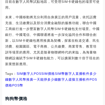
目前在數字人民幣試點地區，可受理SIM卡硬錢包的場景可使
用。
未來，中國移動將充分利用自身廣泛的用戶流量，依托話費
充值、生活繳費以及部分消費金融類的服務功能，聯合中國
工商銀行進一步豐富數字人民幣SIM卡硬錢包支付場景。中國
銀行、中國電信、中國聯通將進一步深化協同合作和聯合創
新，以SIM卡硬錢包應用推廣為契機，探索在軌道交通、民生
消費、校園園區、電子商務、公共繳費、商業零售、教育培
訓等場景的應用。尤其是隨著物聯網時代的來臨，為海量物
聯網設備賦予SIM卡硬錢包能力，可以擴展到數十倍于現在的
新業態新應用。
Tags：
SIM
數字人
POSSIM價格
SIM幣數字人直播軟件多少
錢
數字人民幣推廣一天能掙多少錢
數字人虛擬主播軟件POS
價格
POS幣
狗狗幣價格