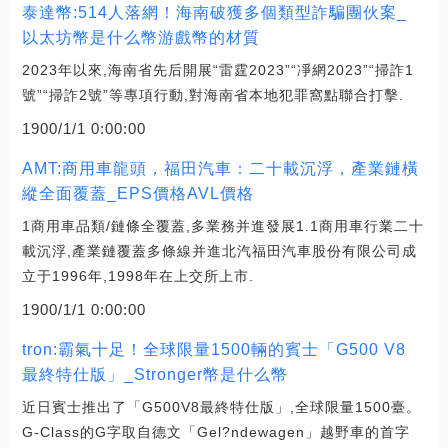
泰達幣:514人落網！海南破獲多個類型詐騙團伙案_
以太坊幣是什么幣游戲幣的材質
2023年以來,海南省先后開展“雷霆2023”“凈網2023”“掃詐1
號”“掃詐2號”等專項行動,對海南省本地犯罪窩點聯合打擊.
1900/1/1 0:00:00
AMT:商用車龍頭，福田汽車：二十載沉浮，產業鏈橫
縱全面覆蓋_EPS價格AVL價格
1商用車品類/鏈條全覆蓋,多業務并進發展1.1商用車行業二十
載沉浮,產業鏈覆蓋多條線并進北汽福田汽車股份有限公司成
立于1996年,1998年在上交所上市.
1900/1/1 0:00:00
tron:霸氣十足！全球限量1500輛的賓士「G500 V8
最終特仕版」_Stronger幣是什么幣
近日賓士推出了「G500V8最終特仕版」,全球限量1500臺。
G-Class的G字取自德文「Gel?ndewagen」越野車的首字