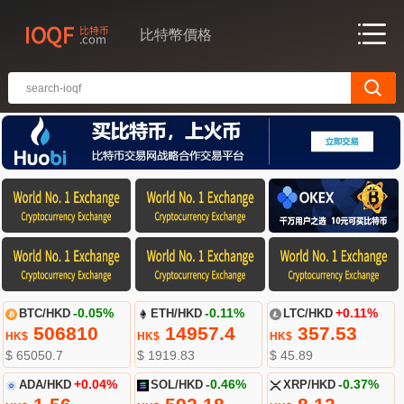
比特幣價格
BTC/HKD
-0.05%
ETH/HKD
-0.11%
LTC/HKD
+0.11%
506810
14957.4
357.53
HK$
HK$
HK$
$ 65050.7
$ 1919.83
$ 45.89
ADA/HKD
+0.04%
SOL/HKD
-0.46%
XRP/HKD
-0.37%