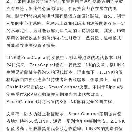
2、Pi幣的風險與爭議盡管Pi幣聲稱用戶進行挖礦簽到等活動
沒有風險，但我們必須認識到，任何投資都存在潛在的風
險。關于Pi幣的風險和爭議有幾個方面值得關注。首先，關于
Pi幣的中心化系統、主網未上線和代碼未開源等問題存在一定
的不確定性，這可能影響到其長期的可持續發展。其次，Pi幣
采用的裂變收益和類傳銷模式也引發了一些質疑，這種模式
可能導致底層投資者損失。
LINK遭ZeusCapital再次做空：郁金香泡沫的現代版本:8月
24日消息，ZeusCapital發布一篇做空LINK的文章，稱LINK
生態是荷蘭郁金香泡沫的現代版本，理由如下：1.LINK的價
格應該由節點供應商加持或者出售來驅動，但事實上，這由
Chainlink背后的公司SmartContract決定。不同于Ripple限
制每季度XRP發布數量并定期報告售出代幣數量，
SmartContract對將出售的3億LINK擁有完全的自主權。
文章稱，以太坊鏈上數據顯示，SmartContract定期從開發
者地址轉移50萬LINK，通過一系列地址中轉到幣安。2.LINK
估值過高，用股權獎勵代替股息收益率。LINK幣的實際價值