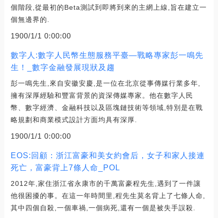
個階段,從最初的Beta測試到即將到來的主網上線,旨在建立一
個無邊界的.
1900/1/1 0:00:00
數字人:數字人民幣生態服務平臺—戰略專家彭一鳴先
生！_數字金融發展現狀及趨
彭一鳴先生,來自安徽安慶,是一位在北京從事傳媒行業多年,
擁有深厚經驗和豐富背景的資深傳媒專家。他在數字人民
幣、數字經濟、金融科技以及區塊鏈技術等領域,特別是在戰
略規劃和商業模式設計方面均具有深厚.
1900/1/1 0:00:00
EOS:回顧：浙江富豪和美女約會后，女子和家人接連
死亡，富豪背上7條人命_POL
2012年,家住浙江省永康市的千萬富豪程先生,遇到了一件讓
他很困擾的事。在這一年時間里,程先生莫名背上了七條人命,
其中四個自殺,一個車禍,一個病死,還有一個是被失手誤殺.