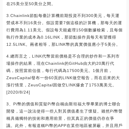
在25美分至50美分之間。
3.Chainlink節點每臺計算機前期投資不到300美元，每天運
營成本不到16美分。假設需要7個這樣的計算機，那每天的運
行費用為1.11美元。假設每天能處理150個數據檢索，且每個
執行作業的成本為0.16LINK，那節點操作員每天有望獲得
12.5LINK。兩者相等，那LINK幣的真實價值應小于5美分。
4.總而言之，LINK代幣當前價格是不合理的炒作和一系列市
場操作的結果，現在Chainlink的GitHub由大約20萬行代
碼，按照當前估值，每行代碼為17500美元。1個月前，
ZeusCapital發布一份60頁的LINK做空報告，而在后來的大
漲行情里，ZeusCapital因做空LINK爆倉了1753萬美元。
[2020/8/24]
3、Pi幣的價值和質疑Pi幣自稱由斯坦福大學畢業的博士聯合
開發，這一說法使得一些人對其價值產生了懷疑。雖然Pi幣聲
稱具備獨特的技術和應用前景，但其真正的價值仍存在爭
議。此外，有報道稱Pi幣的APP在某些地區被屏蔽，并且用戶