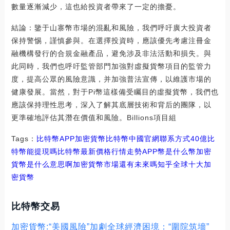
數量逐漸減少，這也給投資者帶來了一定的擔憂。
結論：鑒于山寨幣市場的混亂和風險，我們呼吁廣大投資者
保持警惕，謹慎參與。在選擇投資時，應該優先考慮注冊金
融機構發行的合規金融產品，避免涉及非法活動和損失。與
此同時，我們也呼吁監管部門加強對虛擬貨幣項目的監管力
度，提高公眾的風險意識，并加強普法宣傳，以維護市場的
健康發展。當然，對于Pi幣這樣備受矚目的虛擬貨幣，我們也
應該保持理性思考，深入了解其底層技術和背后的團隊，以
更準確地評估其潛在價值和風險。Billions項目組
Tags：
比特幣
APP
加密貨幣比特幣中國官網聯系方式
40億比
特幣能提現嗎
比特幣最新價格行情走勢
APP幣是什么幣加密
貨幣是什么意思啊
加密貨幣市場還有未來嗎知乎
全球十大加
密貨幣
比特幣交易
加密貨幣:“美國風險”加劇全球經濟困境：“圍院筑墻”