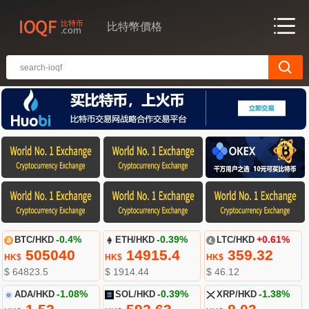
比特幣價格
BTC/HKD
-0.4%
ETH/HKD
-0.39%
LTC/HKD
+0.61%
505040
14915.4
359.32
HK$
HK$
HK$
$ 64823.5
$ 1914.44
$ 46.12
ADA/HKD
-1.08%
SOL/HKD
-0.39%
XRP/HKD
-1.38%