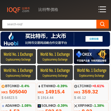
比特幣價格
BTC/HKD
-0.4%
ETH/HKD
-0.39%
LTC/HKD
+0.61%
505040
14915.4
359.32
HK$
HK$
HK$
$ 64823.5
$ 1914.44
$ 46.12
ADA/HKD
-1.08%
SOL/HKD
-0.39%
XRP/HKD
-1.38%