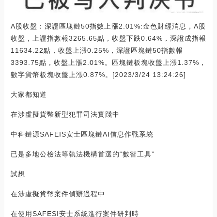
A股收盤：深證區塊鏈50指數上漲2.01%:金色財經消息，A股
收盤，上證指數報3265.65點，收盤下跌0.64%，深證成指報
11634.22點，收盤上漲0.25%，深證區塊鏈50指數報
3393.75點，收盤上漲2.01%。區塊鏈板塊收盤上漲1.37%，
數字貨幣板塊收盤上漲0.87%。[2023/3/24 13:24:26]
大家都知道
在涉虛擬貨幣新型犯罪司法實踐中
中科鏈源SAFEIS安士區塊鏈AI信息作戰系統
已是多地公檢法等執法機構首選的“數智工具”
試想
在涉虛擬貨幣案件偵辦過程中
在使用SAFESI安士系統進行案件研判時