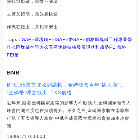
邏輯無斷鏈，追蹤不缺環
去繁又留簡，高效靠快速
作戰在鏈上，真相靠安士
Tags：
SAFE
區塊鏈
FEISAFE幣
SAFE價格區塊鏈工程專業學
什么
區塊鏈存證怎么弄
區塊鏈技術發展現狀和趨勢FEI價格
FEI幣
BNB
BTC:55國首腦收到請帖，金磚峰會今年“搞大場”，
“金磚幣”呼之欲出_TXS價格
近年來,隨著金磚國家組織的影響力不斷擴大,金磚國家領導人
峰會的關注度也在持續提升。不久之后,金磚國家將在南非舉
行第十五次領導人峰會,中俄等成員國大概率都會參加本次會
議.
1900/1/1 0:00:00