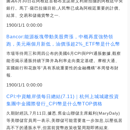
圖為6月30日在阿根廷首都布宜諾斯艾利斯拍攝的阿根廷中央
銀行。馬丁·薩巴拉攝目前,人民幣已成為阿根廷重要的計價、
結算、交易和儲備貨幣之一.
1900/1/1 0:00:00
Bancor:能源板塊帶動美股齊漲，中概再度強勢領
跑，美元兩個月新低，油價漲超2%_ETF幣是什么幣
市場等待周三和周四公布的美國6月CPI與PPI通脹數據,觀察
能否揭示通脹持續下降并為利率走向奠定基礎。摩根大通、
富國銀行和花旗等“具有系統重要性的金融機構”本周發布財
報.
1900/1/1 0:00:00
CPI:中資離岸債每日總結(7.11)｜杭州上城城建投資
集團中金國際發行_CPI幣是什么幣TOP價格
久期財經訊,7月11日,據悉,舊金山聯儲主席戴利(MaryDaly)
等美聯儲官員周一表示,美聯儲可能需要進一步加息,以壓低居
高不下的通脹水平,但當前貨幣政策收緊周期即將結束.