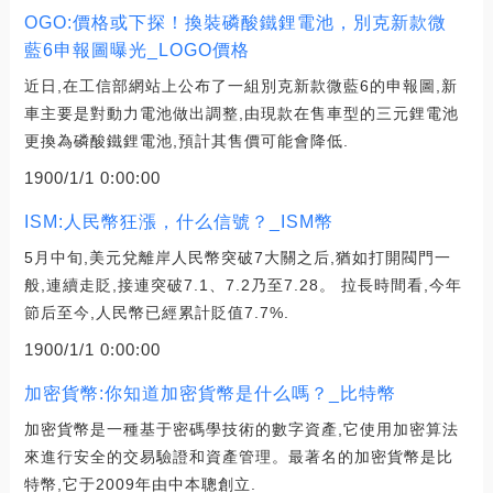
OGO:價格或下探！換裝磷酸鐵鋰電池，別克新款微
藍6申報圖曝光_LOGO價格
近日,在工信部網站上公布了一組別克新款微藍6的申報圖,新
車主要是對動力電池做出調整,由現款在售車型的三元鋰電池
更換為磷酸鐵鋰電池,預計其售價可能會降低.
1900/1/1 0:00:00
ISM:人民幣狂漲，什么信號？_ISM幣
5月中旬,美元兌離岸人民幣突破7大關之后,猶如打開閥門一
般,連續走貶,接連突破7.1、7.2乃至7.28。 拉長時間看,今年
節后至今,人民幣已經累計貶值7.7%.
1900/1/1 0:00:00
加密貨幣:你知道加密貨幣是什么嗎？_比特幣
加密貨幣是一種基于密碼學技術的數字資產,它使用加密算法
來進行安全的交易驗證和資產管理。最著名的加密貨幣是比
特幣,它于2009年由中本聰創立.