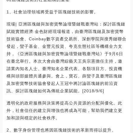
1、社會治理領域將受益于區塊鏈技術的影響。
現場| 亞洲區塊鏈與加密貨幣論壇暨鏈戰臺灣站：探討區塊鏈
賦能實體經濟:金色財經現場報道，由臺灣區塊鏈及加密貨幣
技術協會、Coinbay數字資產交易所、深創學院與搜秀鏈聯合
發起，蠻子基金、金豐元投資、夸克生態社區等機構全力支
持，《亞洲區塊鏈與加密貨幣論壇暨鏈戰臺灣站》于9月6日
在臺北舉行。本次大會由臺灣綜藝天王吳宗憲擔任主持，邀
請業內知名人士、臺灣知名企業代表、各類項目方、投資機
構與頭部媒體共通參與。會上，寶石、薛蠻子及臺灣區塊鏈
及加密貨幣技術協會發起人王冠中將討論區塊鏈的前沿資
訊、探討區塊鏈如何為傳統企業賦能。[2018/9/6]
透明化的政府服務與決策將提高公共資源的分配與優化。此
外，社會信任的建立與增強也將成為可能，幫助我們建立更
加和諧與穩定的社會秩序。
2、數字身份管理也將因區塊鏈技術的革新而得以提升。