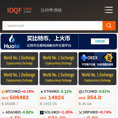
比特幣價格
BTC/HKD
+0.18%
ETH/HKD
-0.12%
LTC/HKD
-0.61%
506483
14924
354.8
HK$
HK$
HK$
$ 65008.7
$ 1915.55
$ 45.54
ADA/HKD
-0.92%
SOL/HKD
+1.05%
XRP/HKD
+0.74%