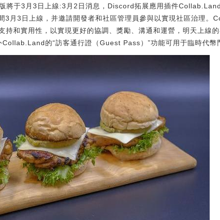
ace測試版將于3月3日上線:3月2日消息，Discord拓展應用插件Collab.La
時間3月3日上線，并邀請開發者和社區管理員參與以實現社區治理。Collab.
支持和實用性，以實現更好的協調、獎勵、溝通和運營，明天上線的
ollab.Land的“訪客通行證（Guest Pass）”功能可用于臨時代幣門控訪問