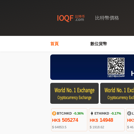
比特幣價格
首頁
數位貨幣
BTC/HKD
-0.36%
ETH/HKD
-0.17%
L
505274
14948
HK$
HK$
HK
$ 64853.5
$ 1918.62
$ 46