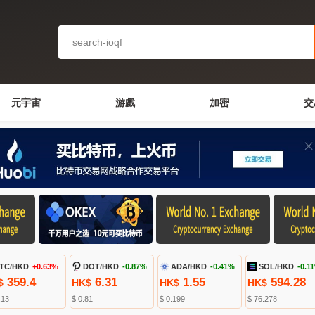
元宇宙
游戲
加密
交
TC/HKD
+0.63%
DOT/HKD
-0.87%
ADA/HKD
-0.41%
SOL/HKD
-0.1
359.4
6.31
1.55
594.28
$
HK$
HK$
HK$
.13
$ 0.81
$ 0.199
$ 76.278