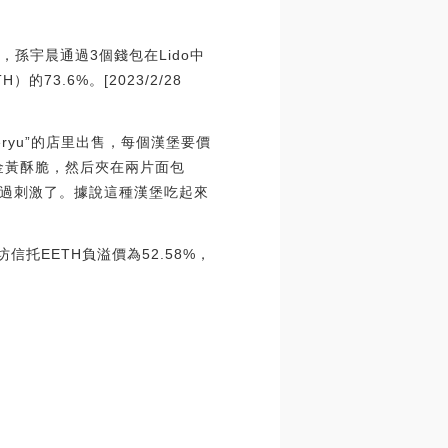
示，孫宇晨通過3個錢包在Lido中
）的73.6%。[2023/2/28
ryu”的店里出售，每個漢堡要價
金黃酥脆，然后夾在兩片面包
過刺激了。據說這種漢堡吃起來
坊信托EETH負溢價為52.58%，