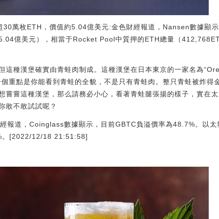
超30萬枚ETH，價值約5.04億美元:金色財經報道，Nansen數據顯
.04億美元），相當于Rocket Pool中質押的ETH總量（412,768ETH
這種漢堡確實由青蛙肉制成。這種漢堡在日本東京的一家名為“Ore
第一個重點是你能看到青蛙的全貌，不是只有青蛙肉。整只青蛙被炸得
想嘗嘗這種漢堡，那么請務必小心，看著青蛙腿張揚的樣子，實在太
你敢不敢試試呢？
財經報道，Coinglass數據顯示，目前GBTC負溢價率為48.7%。以太
022/12/18 21:51:58]