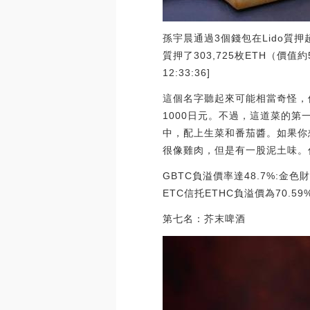
孫宇晨通過3個錢包在Lido質押
質押了303,725枚ETH（價值約5
12:33:36]
這個名字聽起來可能相當奇怪，但
1000日元。不過，這道菜的
中，配上生菜和番茄醬。如果你
很像雞肉，但是有一股泥土味。
GBTC負溢價率達48.7%:金色
ETC信托ETHC負溢價為70.59%。[2
第七名：芥末啤酒