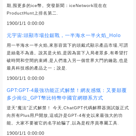
期,囤更多的ice幣。突發新聞：iceNetwork現在在
ProductHunt上排名第二.
1900/1/1 0:00:00
元宇宙:頭顯市場拉鋸戰，一半海水一半火焰_Holo
用一半海水一半火焰,來形容當下的頭戴式顯示產品市場,可謂
是絲毫不為過。說其是火焰,是因為當下入局者眾多,有希望打
破時間和空間的束縛,是人們進入另一個世界大門的鑰匙,也是
最具科技感的產品之一；說是.
1900/1/1 0:00:00
GPT:GPT-4最強功能正式解禁！網友感慨：又要顛覆
多少崗位_GPT幣比特幣中國官網聯系方式
逆天“魔法”正式解禁！ 今天,ChatGPT代碼解釋器測試版正式
向所有Plus用戶開放,這或許是GPT-4有史以來最強大的功
能。大家不要被它的名字給騙了,以為是程序員專屬工具.
1900/1/1 0:00:00