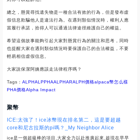
總之，懸賞尋找遺失物是一種合法有效的行為，但是發布虛
假信息欺騙他人是違法行為。在遇到類似情況時，權利人應
當履行承諾，拾得人可以通過法律途徑維護自己的權益。
希望這個故事能夠引起大家對懸賞行為的關注和思考，同時
也提醒大家在遇到類似情況時要保護自己的合法權益，不要
輕易相信虛假信息。
大家說保潔阿姨應該走法律程序嗎？
Tags：
ALPH
ALP
PHA
ALPHA
RALPH價格
alpaca幣怎么樣
PHA價格
Alpha Impact
聚幣
ICE:太強了！ice冰幣現在排名第二，這是要超越
core和尼古拉斯的pi嗎？_My Neighbor Alice
ice是一個超級棒的項目,大家全力以赴推廣起來,趁現在早早