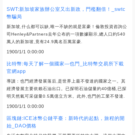
SWT:新加坡家族辦公室又出新政，門檻翻倍！_swtc
幣騙局
新加坡,什么都可以缺,唯一不缺的就是富豪！倫敦投資咨詢公
司Henley&Partners去年公布的一項數據顯示,總人口約540
萬人的新加坡,竟有24.9萬名百萬富豪.
1900/1/1 0:00:00
比特幣:每天了解一個國家—也門_比特幣交易所下載
官網app
導讀：也門經濟發展落后,是世界上最不發達的國家之一。其
經濟發展主要依賴石油出口。已探明石油儲量約40億桶,已探
明天然氣可采儲量0.5萬億立方米。此外,也門的工業不發達.
1900/1/1 0:00:00
區塊鏈:ICE冰幣公鏈平臺：新時代的起點，旅程的開
始_DAO價格