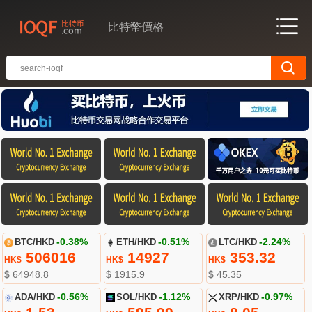
比特幣價格
BTC/HKD
-0.38%
ETH/HKD
-0.51%
LTC/HKD
-2.24%
506016
14927
353.32
HK$
HK$
HK$
$ 64948.8
$ 1915.9
$ 45.35
ADA/HKD
-0.56%
SOL/HKD
-1.12%
XRP/HKD
-0.97%