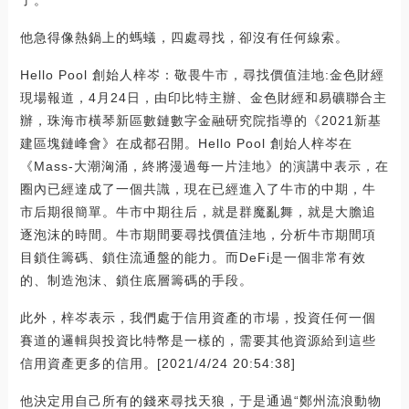
了。
他急得像熱鍋上的螞蟻，四處尋找，卻沒有任何線索。
Hello Pool 創始人梓岑：敬畏牛市，尋找價值洼地:金色財經
現場報道，4月24日，由印比特主辦、金色財經和易礦聯合主
辦，珠海市橫琴新區數鏈數字金融研究院指導的《2021新基
建區塊鏈峰會》在成都召開。Hello Pool 創始人梓岑在
《Mass-大潮洶涌，終將漫過每一片洼地》的演講中表示，在
圈內已經達成了一個共識，現在已經進入了牛市的中期，牛
市后期很簡單。牛市中期往后，就是群魔亂舞，就是大膽追
逐泡沫的時間。牛市期間要尋找價值洼地，分析牛市期間項
目鎖住籌碼、鎖住流通盤的能力。而DeFi是一個非常有效
的、制造泡沫、鎖住底層籌碼的手段。
此外，梓岑表示，我們處于信用資產的市場，投資任何一個
賽道的邏輯與投資比特幣是一樣的，需要其他資源給到這些
信用資產更多的信用。[2021/4/24 20:54:38]
他決定用自己所有的錢來尋找天狼，于是通過“鄭州流浪動物