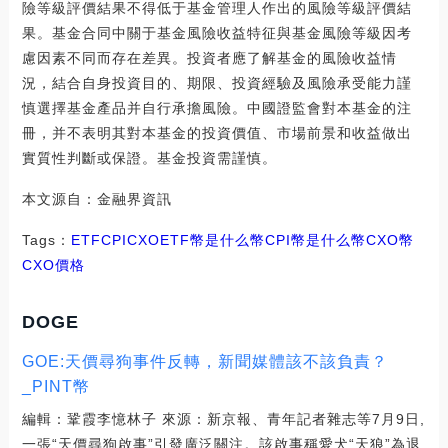
險等級評價結果不得低于基金管理人作出的風險等級評價結
果。基金合同中關于基金風險收益特征與基金風險等級因考
慮因素不同而存在差異。投資者應了解基金的風險收益情
況，結合自身投資目的、期限、投資經驗及風險承受能力謹
慎選擇基金產品并自行承擔風險。中國證監會對本基金的注
冊，并不表明其對本基金的投資價值、市場前景和收益做出
實質性判斷或保證。基金投資需謹慎。
本文源自：金融界資訊
Tags：
ETF
CPI
CXO
ETF幣是什么幣
CPI幣是什么幣CXO幣
CXO價格
DOGE
GOE:天價尋狗事件反轉，新聞媒體該不該負責？
_PINT幣
編輯：鞏霞李憶林子 來源：新京報、青年記者雜志等7月9日,
一張“天價尋狗啟事”引發廣泛關注。該啟事稱愛犬“天狼”為退