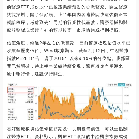
前醫療ETF成份股中已披露業績預告的心脈醫療、開立醫療
雙雙預增，開了個好頭。上半年國內各地醫院快速恢復正常
就診秩序，考慮到去年同期的行業性低基數，醫療器械和醫
療服務板塊業績向好的預期較高，市場情緒或得到提振。
估值角度，經過2年左右的調整期，目前醫療板塊估值水平已
收斂至歷史低位。Wind數據顯示，截至7月12日，中證醫療
指數PE28.84倍，處于2015年以來9.19%的分位點。底部區
間已然明確，待上半年業績持續兌現，醫療板塊有望迎來一
波中報行情，建議保持關注。
看好醫療板塊估值修復預期及中長期投資價值，可以重點關
注醫療ETF。資料顯示，醫療ETF跟蹤的中證醫療指數成份