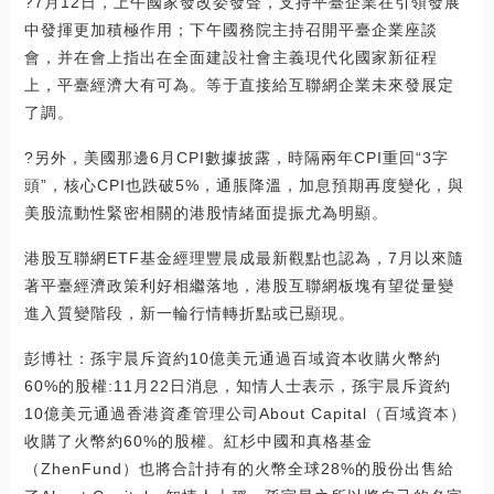
?7月12日，上午國家發改委發聲，支持平臺企業在引領發展
中發揮更加積極作用；下午國務院主持召開平臺企業座談
會，并在會上指出在全面建設社會主義現代化國家新征程
上，平臺經濟大有可為。等于直接給互聯網企業未來發展定
了調。
?另外，美國那邊6月CPI數據披露，時隔兩年CPI重回“3字
頭”，核心CPI也跌破5%，通脹降溫，加息預期再度變化，與
美股流動性緊密相關的港股情緒面提振尤為明顯。
港股互聯網ETF基金經理豐晨成最新觀點也認為，7月以來隨
著平臺經濟政策利好相繼落地，港股互聯網板塊有望從量變
進入質變階段，新一輪行情轉折點或已顯現。
彭博社：孫宇晨斥資約10億美元通過百域資本收購火幣約
60%的股權:11月22日消息，知情人士表示，孫宇晨斥資約
10億美元通過香港資產管理公司About Capital（百域資本）
收購了火幣約60%的股權。紅杉中國和真格基金
（ZhenFund）也將合計持有的火幣全球28%的股份出售給