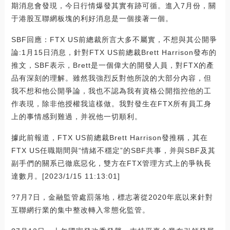
期消息會發現，今日行情爆發其實有跡可循。進入7月份，關
于港股互聯網板塊的利好消息是一個接著一個。
SBF回應：FTX US前總裁所言大多不屬實，不想與其公開爭
論:1月15日消息，針對FTX US前總裁Brett Harrison發布的
推文，SBF表示，Brett是一個偉大的開發人員，對FTX的產
品有深刻的理解。雖然我強烈反對他所說的大部分內容，但
我不想和他公開爭論，我也不認為我有資格公開指控他的工
作表現，除非他授權我這樣做。我對發生在FTX所有員工身
上的事情感到難過，并祝他一切順利。
據此前報道，FTX US前總裁Brett Harrison發推稱，其在
FTX US任職期間與“情緒不穩定”的SBF共事，并與SBF及其
副手們的關系已徹底惡化，雙方在FTX管理方式上的爭執長
達數月。[2023/1/15 11:13:01]
?7月7日，金融監管處罰落地，標志著從2020年底以來針對
互聯網行業的集中整改轉入常態化監管。