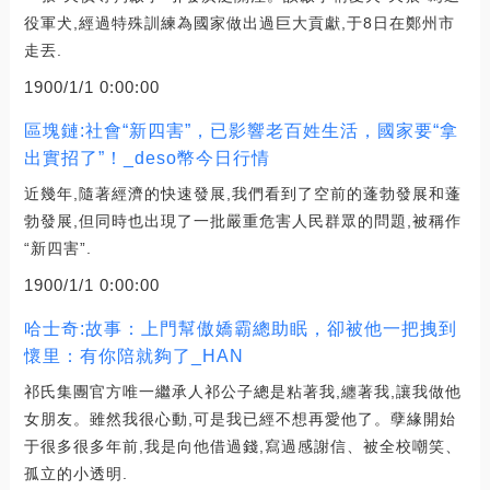
役軍犬,經過特殊訓練為國家做出過巨大貢獻,于8日在鄭州市
走丟.
1900/1/1 0:00:00
區塊鏈:社會“新四害”，已影響老百姓生活，國家要“拿
出實招了”！_deso幣今日行情
近幾年,隨著經濟的快速發展,我們看到了空前的蓬勃發展和蓬
勃發展,但同時也出現了一批嚴重危害人民群眾的問題,被稱作
“新四害”.
1900/1/1 0:00:00
哈士奇:故事：上門幫傲嬌霸總助眠，卻被他一把拽到
懷里：有你陪就夠了_HAN
祁氏集團官方唯一繼承人祁公子總是粘著我,纏著我,讓我做他
女朋友。雖然我很心動,可是我已經不想再愛他了。孽緣開始
于很多很多年前,我是向他借過錢,寫過感謝信、被全校嘲笑、
孤立的小透明.