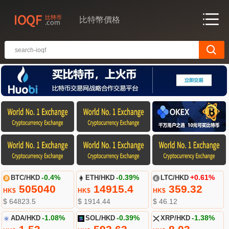
比特幣價格
BTC/HKD
-0.4%
ETH/HKD
-0.39%
LTC/HKD
+0.61%
505040
14915.4
359.32
HK$
HK$
HK$
$ 64823.5
$ 1914.44
$ 46.12
ADA/HKD
-1.08%
SOL/HKD
-0.39%
XRP/HKD
-1.38%