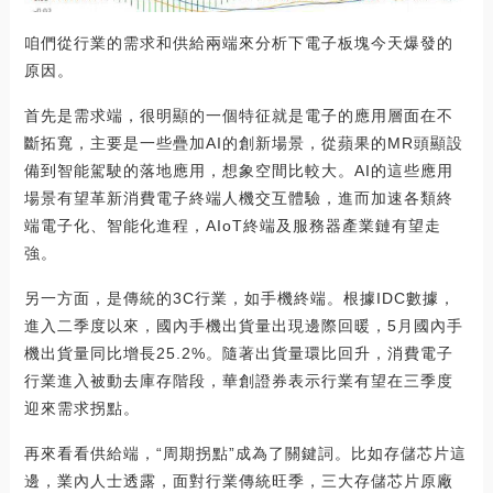
咱們從行業的需求和供給兩端來分析下電子板塊今天爆發的
原因。
首先是需求端，很明顯的一個特征就是電子的應用層面在不
斷拓寬，主要是一些疊加AI的創新場景，從蘋果的MR頭顯設
備到智能駕駛的落地應用，想象空間比較大。AI的這些應用
場景有望革新消費電子終端人機交互體驗，進而加速各類終
端電子化、智能化進程，AIoT終端及服務器產業鏈有望走
強。
另一方面，是傳統的3C行業，如手機終端。根據IDC數據，
進入二季度以來，國內手機出貨量出現邊際回暖，5月國內手
機出貨量同比增長25.2%。隨著出貨量環比回升，消費電子
行業進入被動去庫存階段，華創證券表示行業有望在三季度
迎來需求拐點。
再來看看供給端，“周期拐點”成為了關鍵詞。比如存儲芯片這
邊，業內人士透露，面對行業傳統旺季，三大存儲芯片原廠