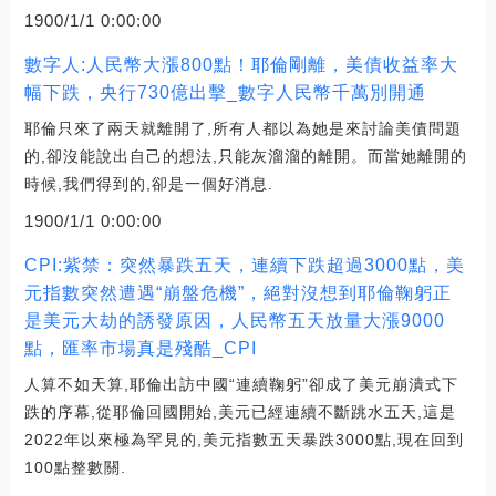
1900/1/1 0:00:00
數字人:人民幣大漲800點！耶倫剛離，美債收益率大
幅下跌，央行730億出擊_數字人民幣千萬別開通
耶倫只來了兩天就離開了,所有人都以為她是來討論美債問題
的,卻沒能說出自己的想法,只能灰溜溜的離開。而當她離開的
時候,我們得到的,卻是一個好消息.
1900/1/1 0:00:00
CPI:紫禁：突然暴跌五天，連續下跌超過3000點，美
元指數突然遭遇“崩盤危機”，絕對沒想到耶倫鞠躬正
是美元大劫的誘發原因，人民幣五天放量大漲9000
點，匯率市場真是殘酷_CPI
人算不如天算,耶倫出訪中國“連續鞠躬”卻成了美元崩潰式下
跌的序幕,從耶倫回國開始,美元已經連續不斷跳水五天,這是
2022年以來極為罕見的,美元指數五天暴跌3000點,現在回到
100點整數關.