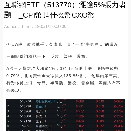
互聯網ETF（513770）漲逾5%張力盡
顯！_CPI幣是什么幣CXO幣
Author：
Time：1900/1/1 0:00:00
今天A股、港股攜手，久違地上演了一場“牛氣沖天”的盛況。
三個關鍵詞概括一下：反攻、普漲、爆買。
A股三大指數均大漲逾1%，3918只個股上漲，漲幅中位數
0.79%，北向資金全天凈買入135.85億元，創年內第三高。
行業多數上漲，食品、半導體、醫療、貴金屬、券商均有不
俗表現。