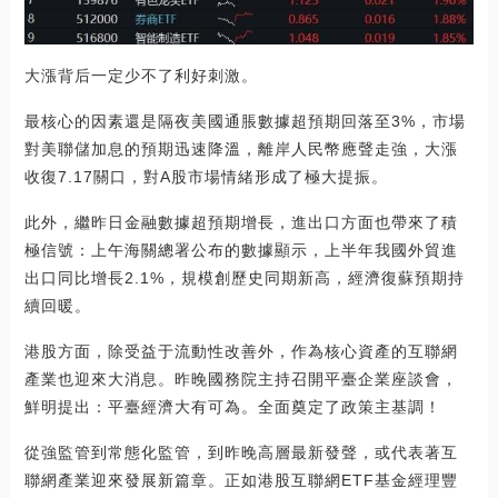
大漲背后一定少不了利好刺激。
最核心的因素還是隔夜美國通脹數據超預期回落至3%，市場
對美聯儲加息的預期迅速降溫，離岸人民幣應聲走強，大漲
收復7.17關口，對A股市場情緒形成了極大提振。
此外，繼昨日金融數據超預期增長，進出口方面也帶來了積
極信號：上午海關總署公布的數據顯示，上半年我國外貿進
出口同比增長2.1%，規模創歷史同期新高，經濟復蘇預期持
續回暖。
港股方面，除受益于流動性改善外，作為核心資產的互聯網
產業也迎來大消息。昨晚國務院主持召開平臺企業座談會，
鮮明提出：平臺經濟大有可為。全面奠定了政策主基調！
從強監管到常態化監管，到昨晚高層最新發聲，或代表著互
聯網產業迎來發展新篇章。正如港股互聯網ETF基金經理豐