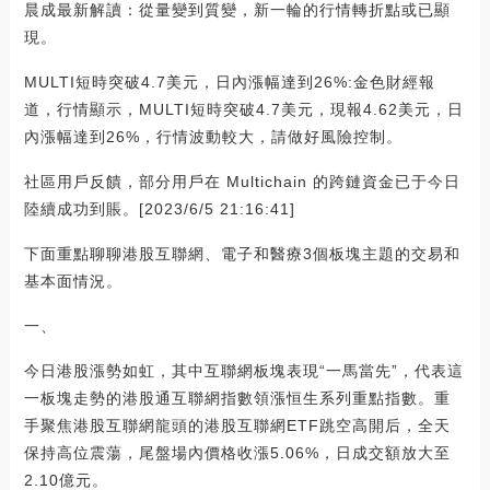
晨成最新解讀：從量變到質變，新一輪的行情轉折點或已顯
現。
MULTI短時突破4.7美元，日內漲幅達到26%:金色財經報
道，行情顯示，MULTI短時突破4.7美元，現報4.62美元，日
內漲幅達到26%，行情波動較大，請做好風險控制。
社區用戶反饋，部分用戶在 Multichain 的跨鏈資金已于今日
陸續成功到賬。[2023/6/5 21:16:41]
下面重點聊聊港股互聯網、電子和醫療3個板塊主題的交易和
基本面情況。
一、
今日港股漲勢如虹，其中互聯網板塊表現“一馬當先”，代表這
一板塊走勢的港股通互聯網指數領漲恒生系列重點指數。重
手聚焦港股互聯網龍頭的港股互聯網ETF跳空高開后，全天
保持高位震蕩，尾盤場內價格收漲5.06%，日成交額放大至
2.10億元。