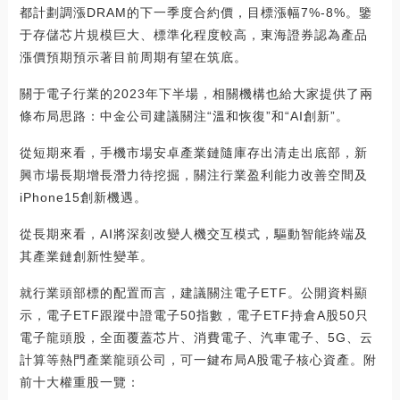
都計劃調漲DRAM的下一季度合約價，目標漲幅7%-8%。鑒
于存儲芯片規模巨大、標準化程度較高，東海證券認為產品
漲價預期預示著目前周期有望在筑底。
關于電子行業的2023年下半場，相關機構也給大家提供了兩
條布局思路：中金公司建議關注“溫和恢復”和“AI創新”。
從短期來看，手機市場安卓產業鏈隨庫存出清走出底部，新
興市場長期增長潛力待挖掘，關注行業盈利能力改善空間及
iPhone15創新機遇。
從長期來看，AI將深刻改變人機交互模式，驅動智能終端及
其產業鏈創新性變革。
就行業頭部標的配置而言，建議關注電子ETF。公開資料顯
示，電子ETF跟蹤中證電子50指數，電子ETF持倉A股50只
電子龍頭股，全面覆蓋芯片、消費電子、汽車電子、5G、云
計算等熱門產業龍頭公司，可一鍵布局A股電子核心資產。附
前十大權重股一覽：