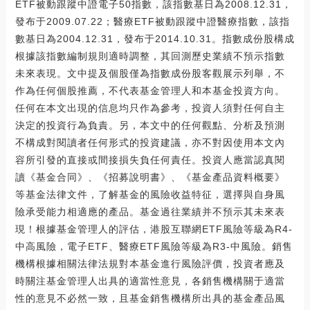
ETF被動跟蹤中證電子50指數，該指數基日為2008.12.31，
發布于2009.07.22；醫療ETF被動跟蹤中證醫療指數，該指
數基日為2004.12.31，發布于2014.10.31。指數成份股構成
根據該指數編制規則適時調整，其回測歷史業績不預示指數
未來表現。文中提及個股僅為指數成份股客觀展示列舉，不
作為任何個股推薦，不代表基金管理人和本基金投資方向。
任何在本文出現的信息均只作為參考，投資人須對任何自主
決定的投資行為負責。另，本文中的任何觀點、分析及預測
不構成對閱讀者任何形式的投資建議，亦不對因使用本文內
容所引發的直接或間接損失負任何責任。投資人應當認真閱
讀《基金合同》、《招募說明書》、《基金產品資料概要》
等基金法律文件，了解基金的風險收益特征，選擇與自身風
險承受能力相適應的產品。基金過往業績并不預示其未來表
現！根據基金管理人的評估，港股互聯網ETF風險等級為R4-
中高風險，電子ETF、醫療ETF風險等級為R3-中風險。銷售
機構根據相關法律法規對本基金進行風險評價，投資者應及
時關注基金管理人出具的適當性意見，各銷售機構關于適當
性的意見不必然一致，且基金銷售機構所出具的基金產品風