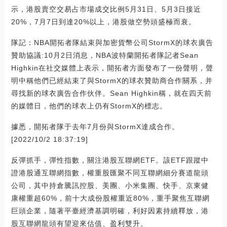
示，港股賣空交易占市場成交比例5月31日、5月3日接近
20%，7月7日到達20%以上，港股做空勢頭盛極而衰。
隊記：NBA開拓者隊結束與加密貨幣公司StormX的球衣廣告
贊助協議:10月2日消息，NBA波特蘭開拓者隊記者Sean
Highkin在社交媒體上表示，開拓者方面發布了一份聲明，聲
明中稱他們已經結束了與StormX的球衣贊助商合作關系，并
尋找新的球衣廣告合作伙伴。Sean Highkin稱，就在四天前
的媒體日，他們的球衣上仍有StormX的標志。
據悉，開拓者隊于去年7月份與StormX達成合作。
[2022/10/2 18:37:19]
反彈抓手，彈性指數，關注港股互聯網ETF。該ETF跟蹤中
證港股通互聯網指數，權重股匯聚不同互聯網細分賽道龍頭
公司，其中持倉騰訊控股、美團、小米集團、快手、京東健
康權重超60%，前十大成份股權重近80%，重手聚焦互聯網
巨頭企業，隨著平臺經濟基調明確，利好因素持續釋放，港
股互聯網龍頭有望迎來估值、盈利雙升。