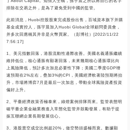
了About Capital。知情人士稱，孫宇晨之所以將自己的名字
排除在交易之外，是為了避免受到中國的監管。
此前消息，Huobi控股股東完成股份出售，百域資本旗下并購
基金成實控人，孫宇晨加入Huobi Global全球顧問委員會，
并多次回應稱其并非是火幣買家。（彭博社）[2022/11/22
7:56:17]
1、美元指數回落，港股流動性邊際改善。美國名義通脹繼續
維持低位，核心通脹有顯著回落，未來幾期核心通脹環比向
上風險降低，預計多次加息必要性下降；美國二季度GDP增
速預期在2%左右，疊加3%的CPI，美國經濟軟著陸預期將抬
升，市場將博弈7月是最后一次加息，帶動全球風險資產投資
偏好上升。
2、平臺經濟政策否極泰來，綠燈案例排隊而來。監管表態明
確平臺企業金融業務進入常態化監管并鼓勵發展，有助于提
振互聯網企業長期發展信心。
3、港股賣空成交比例超20%，做空勢頭盛極而衰。數據顯