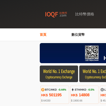
比特幣價格
首頁
數位貨幣
BTC/HKD
-0.44%
ETH/HKD
-0.5%
L
501195
14808
HK$
HK$
HK
$ 64330
$ 1900.66
$ 45