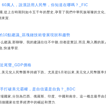
，60萬人，說漢語用人民幣，你知道在哪嗎？_FIC
國,從上古時期到如今五千年的歷史,孕育了我們中華民族璀璨的文化
朝來賀.
幣的10點建議_區塊鏈技術發展現狀和趨勢
么建議,那聊聊。我的建議往往不中聽,但都是實話,而且,剛入圈的新
急,快速學習.
近尾聲_GDP價格
以來,美元兌人民幣匯率持續下跌。尤其是5月初以來,美元兌人民幣匯率
攜手打破美元霸權，是自信還是自負？_BDC
市場國家,分別為巴西、俄羅斯、印度、中國和南非。這一概念最早由
這四個國家在世界經濟中的崛起和潛力.