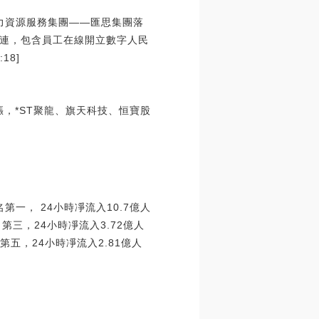
力資源服務集團——匯思集團落
連，包含員工在線開立數字人民
18]
漲，*ST聚龍、旗天科技、恒寶股
名第一， 24小時凈流入10.7億人
名第三，24小時凈流入3.72億人
名第五，24小時凈流入2.81億人