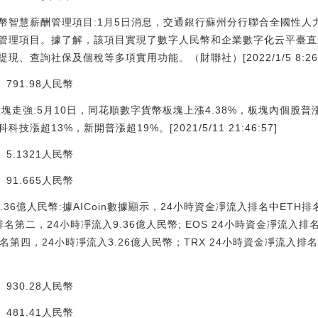
幣智慧薪酬管理項目:1月5日消息，交通銀行蘇州分行聯合全國性人
管理項目。據了解，該項目實現了數字人民幣和企業數字化云平臺直
、查詢社保及個稅等多項實用功能。（財聯社）[2022/1/5 8:26:
98人民幣
塊走強:5月10日，同花順數字貨幣板塊上漲4.38%，板塊內個股普
超13%，新開普漲超19%。[2021/5/11 21:46:57]
21人民幣
65人民幣
入9.36億人民幣:據AICoin數據顯示，24小時資金凈流入排名中ETH排
排名第二，24小時凈流入9.36億人民幣; EOS 24小時資金凈流入排
排名第四，24小時凈流入3.26億人民幣；TRX 24小時資金凈流入排
28人民幣
41人民幣