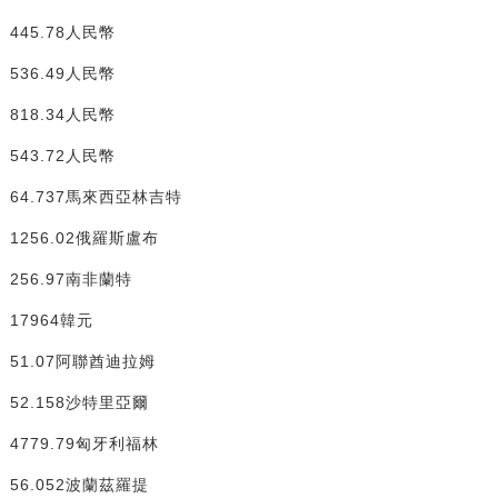
.78人民幣
.49人民幣
.34人民幣
72人民幣
37馬來西亞林吉特
.02俄羅斯盧布
.97南非蘭特
64韓元
07阿聯酋迪拉姆
58沙特里亞爾
.79匈牙利福林
52波蘭茲羅提