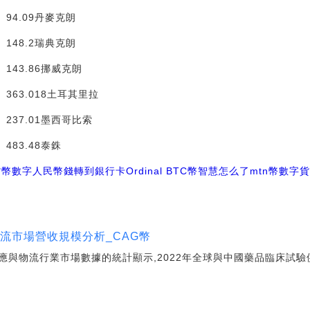
09丹麥克朗
.2瑞典克朗
.86挪威克朗
018土耳其里拉
01墨西哥比索
.48泰銖
貨幣
數字人民幣錢轉到銀行卡
Ordinal BTC
幣智慧怎么了
mtn幣數字
物流市場營收規模分析_CAG幣
應與物流行業市場數據的統計顯示,2022年全球與中國藥品臨床試