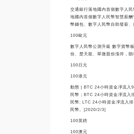
交通銀行落地國內首個數字人民
地國內首個數字人民幣智慧薪酬
幣錢包、數字人民幣自助發薪、提現
100歐元 791.
數字人民幣公測升級 數字貨幣板
份、楚天龍、翠微股份漲停，朗科科技漲
100日元 5.13
100港元 91.6
動態 | BTC 24小時資金凈流
民幣；BTC 24小時資金凈流入
民幣; LTC 24小時資金凈流入
民幣。[2020/2/3]
100英鎊 930.
100澳元 481.