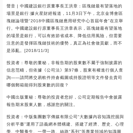
聲音 | 中國建設銀行原董事長王洪章：區塊鏈最有望落地的
場景是銀行:據火星財經報道，11月3日下午，北京金博會區
塊鏈論壇暨“2018中國區塊鏈應用研究中心首屆年會”在京舉
行。中國建設銀行原董事長王洪章表示，區塊鏈最有望落地
的場景是銀行，可以有效節省成本、降低信用風險，但需要
注意的是發揮區塊鏈技術的優勢，真正為社會做貢獻，而不
是添亂。[2018/11/3]
投資者：尊敬的董秘，非報告期的股東數不屬于強制披露的
信息范疇，但依據《公司法》第97條，股東有權進行個人查
詢——請問將交易軟件持倉截圖或持股證明等文件發去貴司
哪個郵箱能得到股東數的回復？
中國出版董秘：尊敬的投資者您好，公司定期報告中會披露
報告期末股東人數，感謝您的關注。
投資者：中版集團數字傳媒有限公司“大數據內容知識挖掘與
分析平臺”運用了語義網本體構建、搭建了經濟、歷史、心理
學、中醫養生、一帶一路、絲路“系列”等專業領域的知識圖