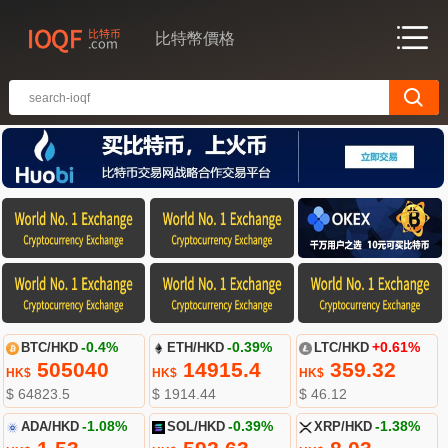
比特幣價格
BTC/HKD
-0.4%
ETH/HKD
-0.39%
LTC/HKD
+0.61%
505040
14915.4
359.32
HK$
HK$
HK$
$ 64823.5
$ 1914.44
$ 46.12
ADA/HKD
-1.08%
SOL/HKD
-0.39%
XRP/HKD
-1.38%