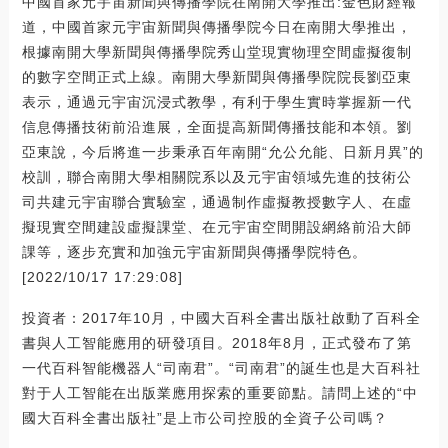
中國首家元宇宙新聞與傳播學院在南開大學推出:金色財經報
道，中國首家元宇宙新聞與傳播學院今日在南開大學推出，
根據南開大學新聞與傳播學院秀山堂現實物理空間虛擬復制
的數字空間正式上線。南開大學新聞與傳播學院院長劉亞東
表示，通過元宇宙沉浸式教學，有利于學生實時掌握新一代
信息傳播技術前沿進展，全面提高新聞傳播技能和本領。劉
亞東說，今后將進一步秉承百年南開“允公允能、日新月異”的
校訓，聯合南開大學相關院系以及元宇宙領域先進的技術公
司共建元宇宙聯合實驗室，通過制作虛擬教授數字人、在虛
擬現實空間建設虛擬課堂、在元宇宙空間開設網絡前沿大師
課等，逐步充實和加強元宇宙新聞與傳播學院特色。
[2022/10/17 17:29:08]
投資者：2017年10月，中國大百科全書出版社啟動了百科全
書與人工智能應用的研發項目。2018年8月，正式發布了第
一代百科智能機器人“司南君”。“司南君”的誕生也是大百科社
對于人工智能在出版業應用探索的重要節點。請問上述的“中
國大百科全書出版社”是上市公司控股的全資子公司嗎？