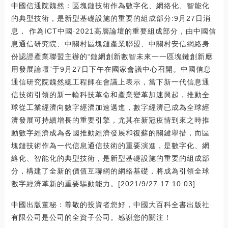
中國信通院魏然：區塊鏈技術作為數字化、網絡化、智能化
的典型技術，是新型基礎設施的重要的組成部分:9月27日消
息， 作為ICT中國·2021高層論壇的重要組成部分，由中國信
息通信研究院、中關村區塊鏈產業聯盟、中關村安信網絡身
份認證產業聯盟主辦的“鏈網創新數智未來一一區塊鏈創新應
用發展論壇”于9月27日下午在國家會議中心召開。中國信息
通信研究院魏然總工程師在會議上表示，當下新一代信息通
信技術引領的新一輪科技革命和產業變革加速興起，推動全
球從工業經濟向數字經濟加速邁進，數字經濟已成為全球經
濟發展可持續增長的重要引擎，尤其在新冠疫情到來之時推
動數字經濟成為各國推動經濟發展和復蘇的關鍵舉措，而區
塊鏈技術作為一代信息通信技術的重要演進，是數字化、網
絡化、智能化的典型技術，是新型基礎設施的重要的組成部
分，構建了全新的價值互聯網的網絡基礎，將成為引領全球
數字經濟革新的重要驅動能力。[2021/9/27 17:10:03]
中國出版董秘：尊敬的投資者您好，中國大百科全書出版社
有限公司是公司的全資子公司。感謝您的關注！