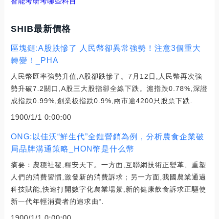
智能考研考哪些科目
SHIB最新價格
區塊鏈:A股跌慘了 人民幣卻異常強勢！注意3個重大
轉變！_PHA
人民幣匯率強勢升值,A股卻跌慘了。7月12日,人民幣再次強
勢升破7.2關口,A股三大股指卻全線下跌。滬指跌0.78%,深證
成指跌0.99%,創業板指跌0.9%,兩市逾4200只股票下跌.
1900/1/1 0:00:00
ONG:以佳沃“鮮生代”全鏈營銷為例，分析農食企業破
局品牌溝通策略_HON幣是什么幣
摘要：農穩社稷,糧安天下。一方面,互聯網技術正變革、重塑
人們的消費習慣,激發新的消費訴求；另一方面,我國農業通過
科技賦能,快速打開數字化農業場景,新的健康飲食訴求正驅使
新一代年輕消費者的追求由“.
1900/1/1 0:00:00