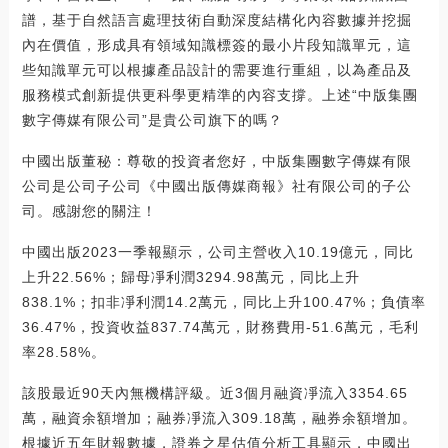
譜，基于自然語言處理技術自動深度結構化內容數據并挖掘
內在價值，形成具有領域知識標簽的最小片段知識單元，這
些知識單元可以根據產品設計的需要進行重組，以為產品及
服務模式創新提供更科學更精準的內容支撐。上述“中版集團
數字傳媒有限公司”是貴公司旗下的嗎？
中國出版董秘：尊敬的投資者您好，中版集團數字傳媒有限
公司是公司子公司《中國出版傳媒商報》社有限公司的子公
司。感謝您的關注！
中國出版2023一季報顯示，公司主營收入10.19億元，同比
上升22.56%；歸母凈利潤3294.98萬元，同比上升
838.1%；扣非凈利潤14.2萬元，同比上升100.47%；負債率
36.47%，投資收益837.74萬元，財務費用-51.6萬元，毛利
率28.58%。
該股最近90天內無機構評級。近3個月融資凈流入3354.65
萬，融資余額增加；融券凈流入309.18萬，融券余額增加。
根據近五年財報數據，證券之星估值分析工具顯示，中國出