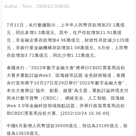
Author：
Time：1900/1/1 0:00:00
7月11日，央行數據顯示，上半年人民幣存款增加20.1萬億
元，同比多增1.3萬億元。其中，住戶存款增加11.91萬億
元，非金融企業存款增加4.96萬億元，財政性存款減少125億
元，非銀行業金融機構存款增加1.08萬億元。6月份，人民幣
存款增加3.71萬億元，同比少增1.12萬億元。
泰國央行：“2022年數字金融大會”將舉行CBDC黑客馬拉松
大賽并重點討論Web3、區塊鏈等話題:金色財經報道，泰國
央行宣布將于10月27日至29日舉行“2022年數字金融大會”，
本次大會將以“協作、創新、啟發”為主題，重點討論跨境支付
與央行數字貨幣（CBDC）、網絡安全、人工智能、區塊鏈、
Web 3.0等金融科技領域熱點話題，并舉行政策黑客馬拉松
和CBDC黑客馬拉松大賽。[2022/10/24 16:36:49]
中國6月新增人民幣貸款30500億元，預估為23185億元，前
值為13628億元。