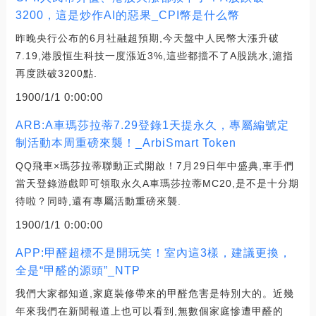
3200，這是炒作AI的惡果_CPI幣是什么幣
昨晚央行公布的6月社融超預期,今天盤中人民幣大漲升破
7.19,港股恒生科技一度漲近3%,這些都擋不了A股跳水,滬指
再度跌破3200點.
1900/1/1 0:00:00
ARB:A車瑪莎拉蒂7.29登錄1天提永久，專屬編號定
制活動本周重磅來襲！_ArbiSmart Token
QQ飛車×瑪莎拉蒂聯動正式開啟！7月29日年中盛典,車手們
當天登錄游戲即可領取永久A車瑪莎拉蒂MC20,是不是十分期
待啦？同時,還有專屬活動重磅來襲.
1900/1/1 0:00:00
APP:甲醛超標不是開玩笑！室內這3樣，建議更換，
全是“甲醛的源頭”_NTP
我們大家都知道,家庭裝修帶來的甲醛危害是特別大的。近幾
年來我們在新聞報道上也可以看到,無數個家庭慘遭甲醛的