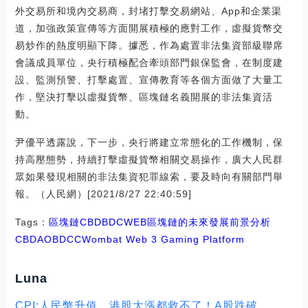
外交易所和境內交易商，封堵打擊交易網站、App和企業渠
道，加強政策宣傳等方面開展積極的應對工作，虛擬貨幣交
易炒作的熱度明顯下降。據悉，作為處置非法集資部級聯席
會議成員單位，央行積極配合牽頭部門銀保監會，在制度建
設、監測預警、打擊處置、宣傳教育等各個方面做了大量工
作，堅決打擊以虛擬貨幣、區塊鏈名義開展的非法集資活
動。
尹優平透露說，下一步，央行將建立常態化的工作機制，保
持高壓態勢，持續打擊虛擬貨幣相關交易操作，廣大人民群
眾如果發現相關的非法集資犯罪線索，要及時向有關部門舉
報。（人民網）[2021/8/27 22:40:59]
Tags：
區塊鏈
CBD
BDC
WEB
區塊鏈的未來發展前景分析
CBDAO
BDCC
Wombat Web 3 Gaming Platform
Luna
CPI:人民幣升值、港股大漲都救不了！A股跌破