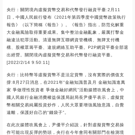
央行：關閉境內虛擬貨幣交易和代幣發行融資平臺:2月11
日，中國人民銀行發布《2021年第四季度中國貨幣政策執行
報告》（以下簡稱《報告》）。《報告》指出，防范化解重
大金融風險取得重要成果。集中整治金融亂象，嚴厲打擊金
融違法犯罪活動。清退無牌互聯網資管機構、無牌支付機
構、股權眾籌平臺、違規網絡互助平臺。P2P網貸平臺全部退
出經營。關閉境內虛擬貨幣交易和代幣發行融資平臺。
[2022/2/14 9:50:11]
央行：比特幣等虛擬貨幣不是法定貨幣，沒有實際的價值支
撐:8月27日消息，在2021年“金融知識普及月 金融知識進萬
家 爭做理性投資者 爭做金融好網民”活動媒體吹風會上，中
國人民銀行金融消費權益保護局副局長尹優平表示，虛擬貨
幣相關交易純屬投資炒作，人民大眾要增強風險意識，自覺
遠離，保護好自己的“錢袋子”。
在此次媒體吹風會上，尹優平介紹說，針對虛擬貨幣交易操
作可能出現反彈的勢頭，央行在今年會同有關部門在檢測境