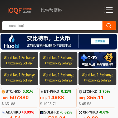
比特幣價格
BTC/HKD
-0.01%
ETH/HKD
-0.11%
LTC/HKD
-1.75%
507880
14988
355.11
HK$
HK$
HK$
$ 65188
$ 1923.71
$ 45.58
ADA/HKD
+0.09%
SOL/HKD
-0.62%
XRP/HKD
-0.6%