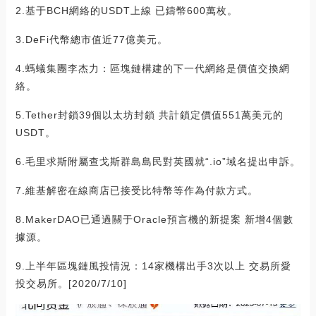
2.基于BCH網絡的USDT上線 已鑄幣600萬枚。
3.DeFi代幣總市值近77億美元。
4.螞蟻集團李杰力：區塊鏈構建的下一代網絡是價值交換網
絡。
5.Tether封鎖39個以太坊封鎖 共計鎖定價值551萬美元的
USDT。
6.毛里求斯附屬查戈斯群島島民對英國就“.io”域名提出申訴。
7.維基解密在線商店已接受比特幣等作為付款方式。
8.MakerDAO已通過關于Oracle預言機的新提案 新增4個數
據源。
9.上半年區塊鏈風投情況：14家機構出手3次以上 交易所愛
投交易所。[2020/7/10]