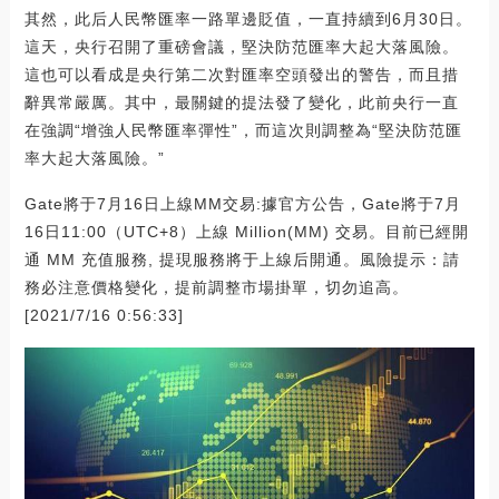
其然，此后人民幣匯率一路單邊貶值，一直持續到6月30日。
這天，央行召開了重磅會議，堅決防范匯率大起大落風險。
這也可以看成是央行第二次對匯率空頭發出的警告，而且措
辭異常嚴厲。其中，最關鍵的提法發了變化，此前央行一直
在強調“增強人民幣匯率彈性”，而這次則調整為“堅決防范匯
率大起大落風險。”
Gate將于7月16日上線MM交易:據官方公告，Gate將于7月
16日11:00（UTC+8）上線 Million(MM) 交易。目前已經開
通 MM 充值服務, 提現服務將于上線后開通。風險提示：請
務必注意價格變化，提前調整市場掛單，切勿追高。
[2021/7/16 0:56:33]