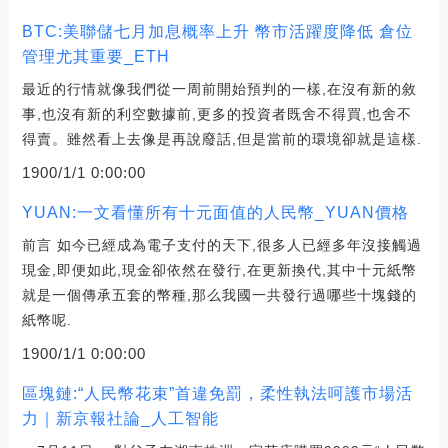
BTC:美聯儲七月加息概率上升 幣市活躍度降低 倉位
管理尤其重要_ETH
最近的行情就像我們從一周前開始預判的一樣,在沒有新的敘
事,也沒有新的利空數據前,更多的投資者既舍不得買,也舍不
得賣。雖然看上去像是再說廢話,但是當前的環境卻就是這樣.
1900/1/1 0:00:00
YUAN:一文看懂所有十元面值的人民幣_YUAN價格
前言 如今已經成為電子支付的天下,很多人已經多年沒接觸過
現金,即便如此,現金卻依然在發行,在更新換代,其中十元紙幣
就是一個傳承五套的幣種,那么我國一共發行過哪些十塊錢的
紙幣呢.
1900/1/1 0:00:00
區塊鏈:“人民幣花束”首違免罰，柔性執法呵護市場活
力｜新京報社論_人工智能