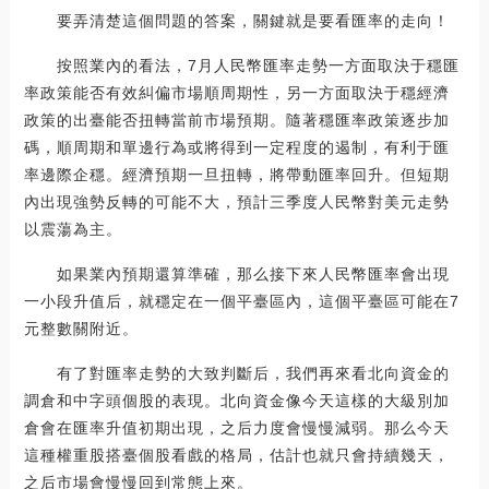
要弄清楚這個問題的答案，關鍵就是要看匯率的走向！
按照業內的看法，7月人民幣匯率走勢一方面取決于穩匯
率政策能否有效糾偏市場順周期性，另一方面取決于穩經濟
政策的出臺能否扭轉當前市場預期。隨著穩匯率政策逐步加
碼，順周期和單邊行為或將得到一定程度的遏制，有利于匯
率邊際企穩。經濟預期一旦扭轉，將帶動匯率回升。但短期
內出現強勢反轉的可能不大，預計三季度人民幣對美元走勢
以震蕩為主。
如果業內預期還算準確，那么接下來人民幣匯率會出現
一小段升值后，就穩定在一個平臺區內，這個平臺區可能在7
元整數關附近。
有了對匯率走勢的大致判斷后，我們再來看北向資金的
調倉和中字頭個股的表現。北向資金像今天這樣的大級別加
倉會在匯率升值初期出現，之后力度會慢慢減弱。那么今天
這種權重股搭臺個股看戲的格局，估計也就只會持續幾天，
之后市場會慢慢回到常態上來。