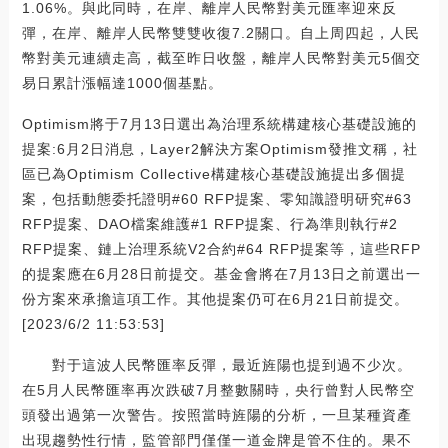
1.06%。與此同時，在岸、離岸人民幣對美元匯率迎來反
彈，在岸、離岸人民幣雙雙收復7.2關口。自上周四起，人民
幣對美元連續走高，截至昨日收盤，離岸人民幣對美元5個交
易日累計漲幅達1000個基點。
Optimism將于7月13日選出為治理系統構建核心基礎設施的
提案:6月2日消息，Layer2解決方案Optimism發推文稱，社
區已為Optimism Collective構建核心基礎設施提出多個提
案，包括動態委托證明#60 RFP提案、零知識證明研究#63
RFP提案、DAO檔案維護#1 RFP提案、行為準則執行#2
RFP提案、鏈上治理系統V2合約#64 RFP提案等，這些RFP
的提案應在6月28日前提交。基金會將在7月13日之前選出一
份方案來承擔這項工作。其他提案仍可在6月21日前提交。
[2023/6/2 11:53:53]
對于這波人民幣匯率反彈，最近旌陽也提到過不少次。
在5月人民幣匯率再次跌破7月整數關時，央行曾對人民幣空
頭發出過第一次警告。按照當時旌陽的分析，一旦某種資產
出現趨勢性行情，監管部門僅僅一道金牌是管不住的。果不