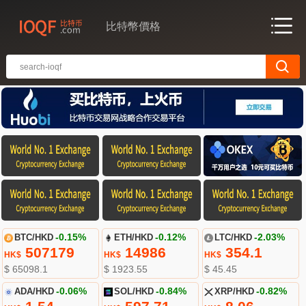
比特幣價格
BTC/HKD
-0.15%
ETH/HKD
-0.12%
LTC/HKD
-2.03%
507179
14986
354.1
HK$
HK$
HK$
$ 65098.1
$ 1923.55
$ 45.45
ADA/HKD
-0.06%
SOL/HKD
-0.84%
XRP/HKD
-0.82%