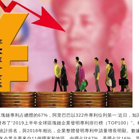
業區塊鏈專利占總體的67%，阿里巴巴以322件專利位列第一:近日，知識產
合發布了“2019上半年全球區塊鏈企業發明專利排行榜（TOP100）”
計排名，與2018年相比，企業整體發明專利申請量增長明顯。數據提
00名企業主要來自11個國家和地區，中國占比67%，美國占比16%。