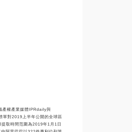
權產業媒體IPRdaily與
。榜單對2019上半年公開的全球區
取時間范圍為2019年1月1日
其中阿里巴巴以322件專利位列第