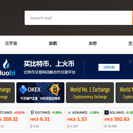
元宇宙
游戲
加密
交
TC/HKD
+0.61%
DOT/HKD
-0.95%
ADA/HKD
-1.08%
SOL/HKD
-0.3
359.32
6.31
1.53
592.63
$
HK$
HK$
HK$
.12
$ 0.81
$ 0.197
$ 76.066