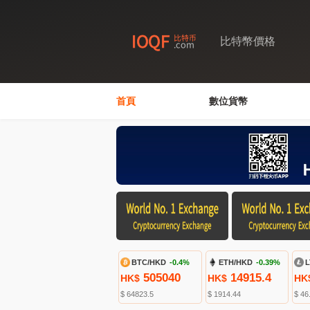
比特幣價格
首頁
數位貨幣
BTC/HKD
-0.4%
ETH/HKD
-0.39%
L
505040
14915.4
HK$
HK$
HK
$ 64823.5
$ 1914.44
$ 46