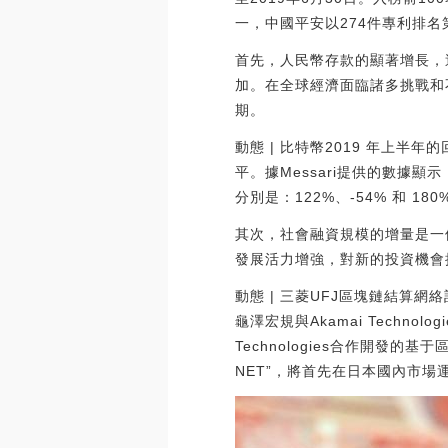
一，中國平安以274件專利排名第二，
首先，人民幣存款的顯著增長，
加。在全球經濟面臨諸多挑戰和
期。
動態 | 比特幣2019 年上半年
平。據Messari提供的數據
分別是：122%、-54% 和 180%。
其次，社會融資規模的增量是一
發展活力增強，對新的投資機會
動態 | 三菱UFJ區塊鏈結算網絡
龜澤宏規與Akamai Techno
Technologies合作開發
NET”，將首先在日本國內市場運營。