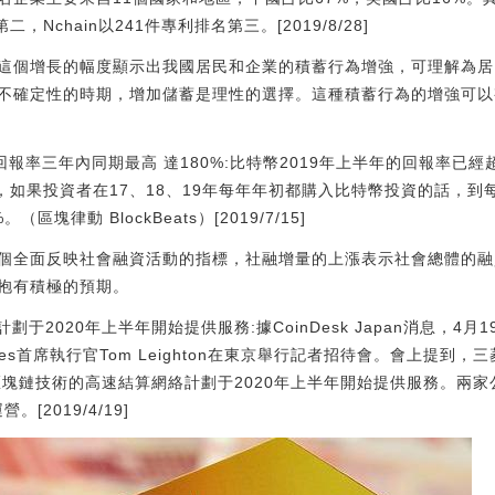
Nchain以241件專利排名第三。[2019/8/28]
這個增長的幅度顯示出我國居民和企業的積蓄行為增強，可理解為居
不確定性的時期，增加儲蓄是理性的選擇。這種積蓄行為的增強可以
的回報率三年內同期最高 達180%:比特幣2019年上半年的回報率已經超過 
顯示，如果投資者在17、18、19年每年年初都購入比特幣投資的話，
（區塊律動 BlockBeats）[2019/7/15]
個全面反映社會融資活動的指標，社融增量的上漲表示社會總體的融
抱有積極的預期。
計劃于2020年上半年開始提供服務:據CoinDesk Japan消息，4
logies首席執行官Tom Leighton在東京舉行記者招待會。會上提到，三
的基于區塊鏈技術的高速結算網絡計劃于2020年上半年開始提供服務。兩
[2019/4/19]