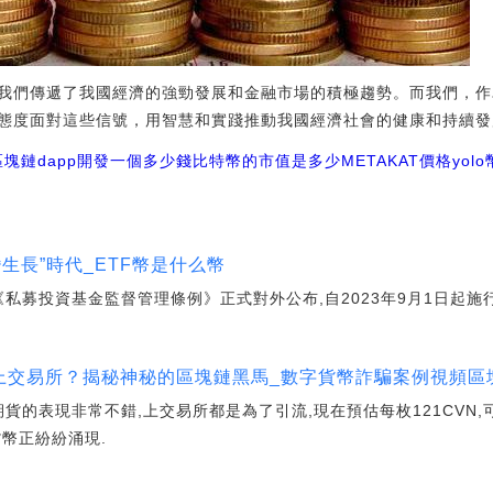
我們傳遞了我國經濟的強勁發展和金融市場的積極趨勢。而我們，作
態度面對這些信號，用智慧和實踐推動我國經濟社會的健康和持續發
區塊鏈dapp開發一個多少錢
比特幣的市值是多少
METAKAT價格
yol
蠻生長”時代_ETF幣是什么幣
《私募投資基金監督管理條例》正式對外公布,自2023年9月1日起施行
時候上交易所？揭秘神秘的區塊鏈黑馬_數字貨幣詐騙案例視頻
e期貨的表現非常不錯,上交易所都是為了引流,現在預估每枚121CVN
幣正紛紛涌現.