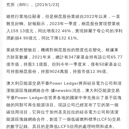
究所（BRI）。[2019/1/23]
雖然行業地位顯著，但是桐昆股份業績自2022年以來，一直
難見好轉。財報顯示，2023年一季度，桐昆股份實現營業收
入159.13億元，同比增長22.46%，實現歸屬于母公司的凈利
潤虧損4.90億元，同比下降132.61%。
業績突然變臉后，機構對桐昆股份的態度也在變化。根據東
方財富數據，2021年末，總計有347家基金持有該公司65.77
億市值，持股3.1億股。但到今年一季度末，僅有50家基金公
司持股桐昆股份，持股9024萬股，持股市值12.96億。
澳大利亞能源交易平臺Power Ledger將與硅谷電力公司和清
潔能源區塊鏈網絡合作:據newsbtc消息，澳大利亞能源交易
平臺Power Ledger在世界各地的國家中率先推出了基于區塊
鏈的同類可再生能源項目。現該公司已經宣布了它的第一個
碳信用項目，它與位于加州圣克拉拉的硅谷電力公司和清潔
能源區塊鏈網絡合作，創造了一個低碳燃料標準(LCFS)交易
的數字記錄。其目的是降低LCFS信用的處理時間和成本。