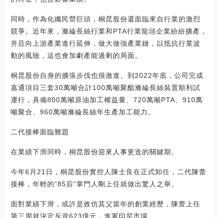
同時，作為化纖民營巨頭，桐昆股份還面臨來自行業的激烈
競爭。近年來，滌綸長絲行業和PTA行業龍頭企業紛紛擴產，
并且向上游產業進行延伸，做大做強產業鏈，以抵抗行業波
動的風險，這也會加劇產能過剩的局面。
桐昆股份自身的擴張步伐也很激進。到2022年底，公司完成
嘉通項目三套30萬噸合計100萬噸聚酯滌綸長絲裝置順利試
運行，具備800萬噸原油加工權益量、720萬噸PTA、910萬
噸聚合、960萬噸滌綸長絲年生產加工能力。
二代接棒面臨難題
在業績下滑同時，桐昆股份迎來人事更迭的關鍵期。
今年6月21日，桐昆股份實控人陳士良在正式卸任，二代陳蕾
接棒，年輕的“85后”掌門人剛上任就做出驚人之舉。
面對業績下滑，或許是效仿其父當年的創業經歷，陳蕾上任
第三周就決定斥資623億元，進軍印尼市場。