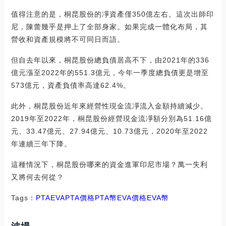
值得注意的是，桐昆股份的凈資產僅350億左右。這次出師印
尼，陳蕾幾乎是押上了全部身家。如果完成一體化布局，其
營收和資產規模將不可同日而語。
但自去年以來，桐昆股份總負債居高不下，由2021年的336
億元漲至2022年的551.3億元，今年一季度總負債更是增至
573億元，資產負債率高達62.4%。
此外，桐昆股份近年來經營性現金流凈流入金額持續減少。
2019年至2022年，桐昆股份經營現金流凈額分別為51.16億
元、33.47億元、27.94億元、10.73億元，2020年至2022
年連續三年下降。
這種情況下，桐昆股份哪來的資金進軍印尼市場？萬一失利
又將何去何從？
Tags：
PTA
EVAPTA價格
PTA幣EVA價格
EVA幣