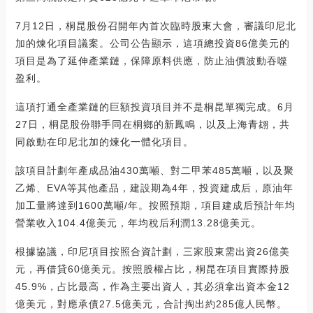
7月12日，桐昆股份召開年內首次臨時股東大會，審議印尼北
加的煉化項目議案。公司公告顯示，這項總投資86億美元的
項目是為了延伸產業鏈，保障原料供應，防止油價波動吞噬
盈利。
這項打通全產業鏈的巨額投資項目并不是桐昆單獨完成。6月
27日，桐昆股份聯手同在桐鄉的新鳳鳴，以及上海青翃，共
同啟動在印尼北加的煉化一體化項目。
該項目計劃年產成品油430萬噸、對二甲苯485萬噸，以及聚
乙烯、EVA等其他產品，建設期為4年，投資建成后，原油年
加工量將達到1600萬噸/年。按照預期，項目建成后預計年均
營業收入104.4億美元，年均稅后利潤13.28億美元。
根據協議，印尼項目按照合資計劃，三家股東需出資26億美
元，再借貸60億美元。按照股權占比，桐昆在項目實際持股
45.9%，占比最高，作為主要出資人，其必須拿出資本金12
億美元，對應承債27.5億美元，合計掏出約285億人民幣。