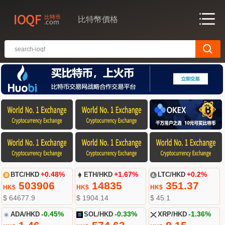
比特幣價格
BTC/HKD
+0.48%
ETH/HKD
+1.67%
LTC/HKD
+0.2%
503906
14835
351.37
HK$
HK$
HK$
$ 64677.9
$ 1904.14
$ 45.1
ADA/HKD
-0.45%
SOL/HKD
-0.33%
XRP/HKD
-1.36%