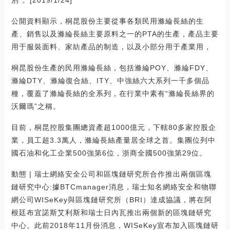
別”。[2019/1/24]
公開資料顯示，桐昆股份主要從事各類民用滌綸長絲的生
產、銷售以及滌綸長絲主要原料之一的PTA的生產，產品主要
用于服裝面料、家紡產品的制造，以及小部分用于產業用，
桐昆股份生產的民用滌綸長絲，包括滌綸POY、滌綸FDY、
滌綸DTY、滌綸復合絲、ITY、中強絲六大系列一千多個品
種，覆蓋了滌綸長絲的全系列，在行業中素有“滌綸長絲界的
沃爾瑪”之稱。
目前，桐昆控股集團總資產超1000億元，下轄80多家控股企
業，員工超3.3萬人，滌綸長絲產量居全球之首。集團位列中
國石油和化工企業500強第6位，浙商全國500強第29位。
動態 | 瑞士網絡安全公司和區塊鏈研究所合作推出兩個區塊
鏈研究中心:據BTCmanager消息，瑞士知名網絡安全和物聯
網公司WISeKey與區塊鏈研究所（BRI）達成協議，將在阿
根廷布宜諾斯艾利斯和瑞士日內瓦推出兩個新的區塊鏈研究
中心。此前2018年11月份消息，WISeKey宣布加入區塊鏈研