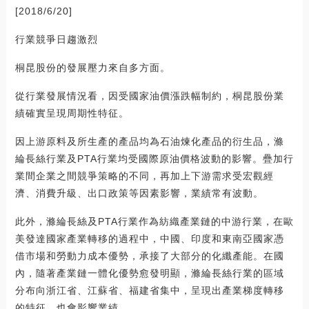
[2018/6/20]
行業競爭日趨激烈
桐昆股份的發展壓力來自多方面。
從行業發展情況看，因受國家油價漲跌幅制約，桐昆股份業
績確實呈現周期性特征。
因上游原料及所生產的產品均為石油煉化產品的衍生品，滌
綸長絲行業及PTA行業均受國際原油價格波動的影響。疊加行
業間企業之間競爭策略的不同，再加上下游需求受宏觀經
濟、消費升級、出口政策等因素影響，業績常有波動。
此外，滌綸長絲及PTA行業作為紡織產業鏈的中游行業，在歐
美發達國家產業轉移的過程中，中國、印度和東南亞國家憑
借市場和勞動力成本優勢，承接了大部分的化纖產能。在國
內，隨著產業鏈一體化優勢愈發明顯，滌綸長絲行業的區域
分布向浙江省、江蘇省、福建省集中，呈現出產業梯度轉移
的特征，也會影響業績。