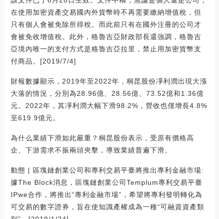
該文件已于6月28日生效。文件中稱，無論是個人還是公司，
在使用加密資產交易國內外貨幣時不再需要繳納增值稅，但
只有個人會被免除所得稅。而此前只有在國外注冊的公司才
會被免收增值稅。此外，格魯吉亞財政部長還強調，格魯吉
亞境內唯一的支付方式是格魯吉亞拉里，禁止用加密貨幣支
付商品。[2019/7/4]
財報數據顯示，2019年至2022年，桐昆股份凈利潤出現大漲
大落的情況，分別為28.96億、28.56億、73.52億和1.36億
元。2022年，其凈利潤大幅下滑98.2%，營收也僅增長4.8%
至619.9億元。
為什么業績下滑如此嚴重？桐昆股份表示，受原有價格高
企、下游需求不振兩頭夾擊，導致業績普遍下滑。
動態 | 區塊鏈創業公司和專利交易平臺將推出專利金融市場:
據The Block消息，區塊鏈創業公司Templum專利交易平臺
IPwe合作，將推出“專利金融市場”，希望將專利發明轉化為
可交易的數字證券，旨在使知識產權成為一種“可融資資產類