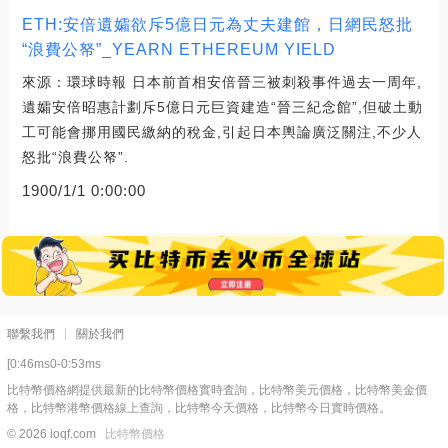
ETH:安倍遺孀欲斥5億日元為丈夫建館，日網民怒批
“浪費公帑”_YEARN ETHEREUM YIELD
來源：環球時報 日本前首相安倍晉三被刺殺事件過去一周年,
遺孀安倍昭惠計劃斥5億日元巨資建造“晉三紀念館”,但破土動
工可能會挪用國民繳納的稅金,引起日本輿論廣泛關注,不少人
怒批“浪費公帑”.
1900/1/1 0:00:00
聯繫我們
關於我們
[0:46ms0-0:53ms
比特幣價格網提供最新的比特幣價格實時査詢，比特幣美元價格，比特幣美金價
格，比特幣港幣價格線上查詢，比特幣今天價格，比特幣今日實時價格。
© 2026 ioqf.com
比特幣價格