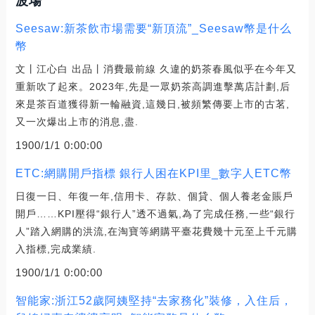
波場
Seesaw:新茶飲市場需要“新頂流”_Seesaw幣是什么
幣
文丨江心白 出品丨消費最前線 久違的奶茶春風似乎在今年又
重新吹了起來。2023年,先是一眾奶茶高調進擊萬店計劃,后
來是茶百道獲得新一輪融資,這幾日,被頻繁傳要上市的古茗,
又一次爆出上市的消息,盡.
1900/1/1 0:00:00
ETC:網購開戶指標 銀行人困在KPI里_數字人ETC幣
日復一日、年復一年,信用卡、存款、個貸、個人養老金賬戶
開戶……KPI壓得“銀行人”透不過氣,為了完成任務,一些“銀行
人”踏入網購的洪流,在淘寶等網購平臺花費幾十元至上千元購
入指標,完成業績.
1900/1/1 0:00:00
智能家:浙江52歲阿姨堅持“去家務化”裝修，入住后，