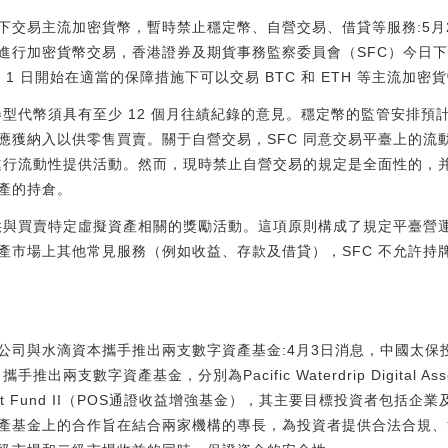
下交易主流加密貨幣，暫時禁止穩定幣、自營交易、借貸等服務:5月
進行加密貨幣交易，香港證券及期貨事務監察委員會（SFC）今日
 1 日開始在適當的保障措施下可以交易 BTC 和 ETH 等主流加密
型代幣須具有至少 12 個月往績紀錄的意見。穩定幣的監管安排預計將于
應獲納入以供零售買賣。關于自營交易，SFC 同意交易平臺上的流
商進行流動性提供活動。然而，現時禁止自營交易的規定是全面性的，
產的持倉。
提供與買賣特定虛擬資產相關的獎勵活動。這項原則構成了規定平臺營
產市場上其他常見服務（例如收益、存款及借貸），SFC 不允許持
公司與水滴資本攜手推出兩支數字資產基金:4月3日消息，中國太保
本）攜手推出兩支數字資產基金，分別為Pacific Waterdrip Digital A
igital Asset Fund II（POS通證收益增強基金），其主要目標投資
產基金上的合作旨在結合兩家機構的專長，為投資者提供合法合規、