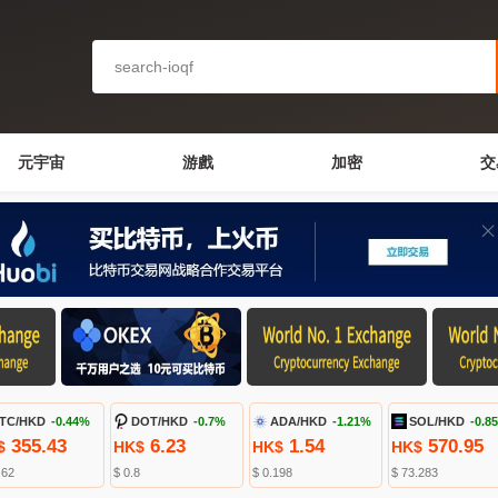
元宇宙
游戲
加密
交
TC/HKD
-0.44%
DOT/HKD
-0.7%
ADA/HKD
-1.21%
SOL/HKD
-0.8
355.43
6.23
1.54
570.95
$
HK$
HK$
HK$
.62
$ 0.8
$ 0.198
$ 73.283