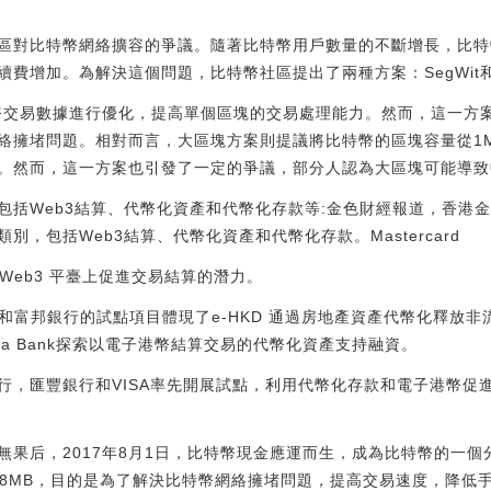
區對比特幣網絡擴容的爭議。隨著比特幣用戶數量的不斷增長，比特
續費增加。為解決這個問題，比特幣社區提出了兩種方案：SegWit
比特幣交易數據進行優化，提高單個區塊的交易處理能力。然而，這一方
絡擁堵問題。相對而言，大區塊方案則提議將比特幣的區塊容量從1M
。然而，這一方案也引發了一定的爭議，部分人認為大區塊可能導致
包括Web3結算、代幣化資產和代幣化存款等:金色財經報道，香港
，包括Web3結算、代幣化資產和代幣化存款。Mastercard
鏈 Web3 平臺上促進交易結算的潛力。
le和富邦銀行的試點項目體現了e-HKD 通過房地產資產代幣化釋放
t和Za Bank探索以電子港幣結算交易的代幣化資產支持融資。
，匯豐銀行和VISA率先開展試點，利用代幣化存款和電子港幣促進
無果后，2017年8月1日，比特幣現金應運而生，成為比特幣的一
至8MB，目的是為了解決比特幣網絡擁堵問題，提高交易速度，降低