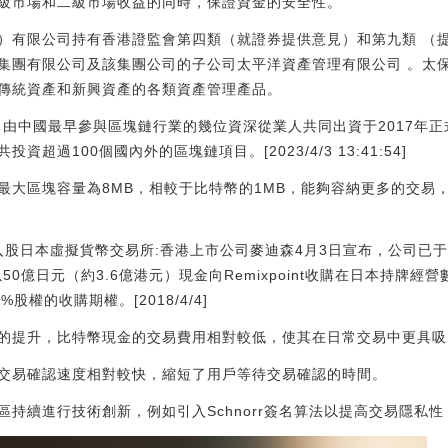
級市場和二級市場收益的同時，保證資金的安全性。
）有限公司持有香港證監會第四類（就證券提供意見）和第九類 （
集團有限公司及該集團公司的子公司太平洋資產管理有限公司 。太
傳統資產和新興資產的各類資產管理產品。
l（水滴資本）由中國最早參與區塊鏈行業的幾位資深從業人共同出資于201
超過100個國內外的區塊鏈項目。[2023/4/3 13:41:54]
最大區塊容量為8MB，相較于比特幣的1MB，能夠容納更多的交易
入股日本虛擬貨幣交易所:香港上市公司麥迪森4月3日宣布，公司已于
以50億日元（約3.6億港元）現金向Remixpoint收購在日本持牌經營數字
股權的收購期權。[2018/4/4]
的提升，比特幣現金的交易費用相對較低，使其在日常交易中更具吸
交易確認速度相對較快，縮短了用戶等待交易確認的時間。
持續進行技術創新，例如引入Schnorr簽名算法以提高交易隱私