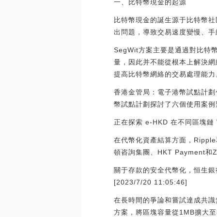
一、比特幣現金的起源
比特幣現金的誕生源于比特幣社
出問題，導致交易速度變慢、手
SegWit方案主要是通過對
量，因此并不能從根本上解決網
提高比特幣網絡的交易處理能力
香港金管局：電子港幣試點計劃
幣試點計劃探討了六個使用案例類別
正在探索 e-HKD 在不同區塊
在代幣化資產結算方面，Ripp
頓咨詢集團、HKT Paymen
關于存款的安全代幣化，恒生銀行
[2023/7/20 11:05:46]
在長時間的爭論和嘗試達成共識
方案，將區塊容量從1MB擴大