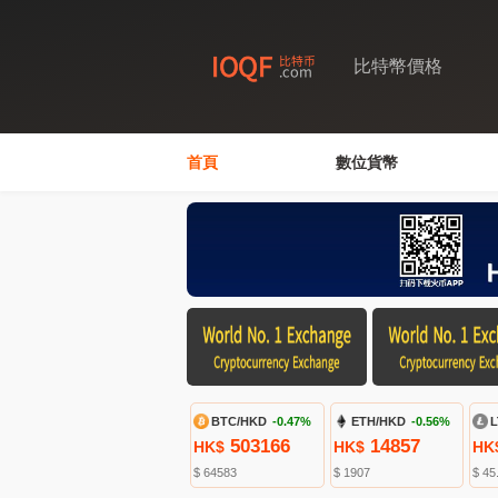
比特幣價格
首頁
數位貨幣
BTC/HKD
-0.47%
ETH/HKD
-0.56%
L
503166
14857
HK$
HK$
HK
$ 64583
$ 1907
$ 45