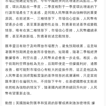
市場記憶總是短暫的。今年中國經濟同比增速的高點在二季
度，環比高點在一季度，二季度相對于一季度環比增速的下
行讓市場產生了失速感，是同期人民幣匯率由強轉弱的重要
原因。在前述第一、三種情形下，市場信心提振，人民幣有
望逐步企穩，甚至重新趨勢性走強，對應著前述基準或樂觀
情形。唯有在第二種情形下，市場信心受挫，人民幣繼續承
壓，甚至再創新低，對應著前述悲觀情形。
匯率靈活有助于及時釋放市場壓力，避免預期積累，這意味
著匯率預期將是收斂而非發散的。短期看，隨著二季報經濟
數據發布，利空出盡，人民幣未必會進一步走低。相反，由
于前期利空釋放較為充分，后期即便是一些朦朧利好、邊際
改善，都可能對市場信心有較大的提振作用。這正是他認為
人民幣還在演繹寬幅震蕩的基準情形的底層邏輯，只是當前
匯率運行在偏弱方向。不排除下半年，在基礎國際收支順差
依然較為強勁的情況下，隨著國內經濟持續回升向好，人民
幣有望重新走強。
動態 | 英國脫歐對匯率和貿易的影響或將刺激加密增長:據