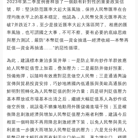
2023年第二季度例會釋放了一個頗有針對性的重要政策信
號，即：堅決防范匯率大起大落風險，保持人民幣匯率在合
理均衡水平上的基本穩定。他認為，人民幣兌美元匯率再次
破7并跌近7.3，至少是接近匯率大起大落區間了。相應的匯
率風險，也可謂國之大事，不可不察。要有必要的底線思維
與壓力測試，嚴防“本幣貶值—資金抽逃—經濟收縮—本幣再
貶值—資金再抽逃……”的惡性循環。
為此，建議標本兼治多策并舉：一是防止單向炒作羊群效應
給人民幣貶值雪上加霜，疊加壓力；二是嚴防并做好預案、
預備炮彈，以隨時有效應對惡意做空人民幣；三是通過輿論
宣傳與貿易投資安排，巧妙地將國內低通脹與美歐高通脹的
鮮明對照轉化為人民幣貶值的對沖力量；四是研判貶值壓力
基本釋放或市場基本出清之后，繼續大幅貶值系人為炒作或
做空所致，就該毫不猶豫地動用外匯儲備進場干預；五是權
衡降息刺激經濟與增加人民幣貶值壓力兩者利弊，建議今后
相當一個時期不再用降息刺激經濟下策，以免人民幣與美元
利差進一步擴大而增加人民幣貶值的壓力；六是充分利用人
民幣已然大幅貶值而有利于出口的一面，著力增出口，穩國