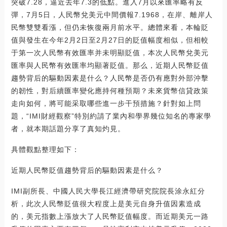
突破7.28，逼近去年7.3的低點。進入7月以來匯率略有反
彈，7月5日，人民幣兌美元中間價報7.1968，在岸、離岸人
民幣雙雙看漲，但仍未恢復兩月前水平。總體來看，本輪貶
值與發生在今年2月2日至2月27日的貶值幅度相似，但相較
于第一次人民幣有效匯率并未明顯貶值，本次人民幣兌美元
匯率與人民幣有效匯率均顯著貶值。那么，近期人民幣貶值
趨勢背后的驅動因素是什么？人民幣是否仍有應對外部沖擊
的韌性，對后續匯率變化應持何種預期？未來貨幣信貸政策
走向如何，將可能采取哪些進一步干預措施？針對如上問
題，“IMI財經觀察”特別約請了業內和學界幾位知名的專家學
者，就本期話題分享了真知灼見。
具體觀點整理如下：
近期人民幣貶值趨勢背后的驅動因素是什么？
IMI副所長、中國人民大學長江經濟帶研究院院長涂永紅分
析，此次人民幣貶值很大程度上是美元自身升值因素造成
的，美元指數上漲放大了人民幣貶值幅度。而近期美元一路