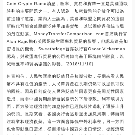
Coin Crypto Rama消息，匯率、貿易和貨幣一直是英國退歐
談判的主要問題之一。有人認為，加密貨幣的分散化可以為
前進鋪平道路。業內人士認為，英國和歐盟之間貿易的這個
新時代可能會鼓勵廣泛使用加密貨幣，以試圖繞過傳統市場
的潛在動蕩。MoneyTransferComparison .com首席執行官
Alon Rajic擔心英國退歐對匯率和貿易的影響，但認為這是加
密增長的機會。Sweetbridge首席執行官Oscar Vickerman
認為，與歐盟進行貿易的公司將轉向基于區塊鏈的融資，以
減輕匯率和貿易協議的影響。[2018/11/16]
何青相信，人民幣匯率的貶值只是短期波動，長期來看人民
幣不具有貶值的趨勢，人民幣資產在長期仍然可以提供可觀
的回報。因為目前促使人民幣貶值的因素更多是周期性因素
造成，而非中國長期經濟發展趨勢的下滑導致。利率環境方
面，西方發達經濟體的加息操作已經階段性遏制了通脹上升
的勢頭。長期來看，各國央行會逐步退出加息周期，轉而關
注就業和經濟復蘇。這一方面會降低中外利率差，另一方面
也會帶動進口需求，從而增強中國對外出口情況。從經濟環