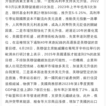
升值的因素主要有三個。一是較高利率支持美元升值。2022
年3月以來美聯儲連續10次加息，2023年上半年也有3次加
息，聯邦基金利率累計增加500點，推升至5-5.25%。高利率
引導短期國際資本不斷流向美元資產，推動美元指數一路攀
升。人民幣與美元利差反轉，成為人民幣對美元貶值的關鍵
因素。二是市場預期強化了美元升值。經過近10年的量化寬
松，美國需求旺盛，經濟增長較為強勁，失業率達到歷史低
位，在這種情況下遏制40年來創紀錄的高通脹是美聯儲的首
要目標。6月28日，美聯儲主席鮑威爾在葡萄牙辛特拉舉行的
歐洲央行研討會上表示，2025年美國通脹才能達到2%的政策
目標，不排除美聯儲繼續加息的可能性。一些機構、企業和
個人出現恐慌情緒，在離岸市場做多美元，加速美元升值的
自我實現。三是基本面改善支持美元升值。美聯儲堅定的加
息措施，帶來硅谷銀行、第一國民銀行破產倒閉，銀行信貸
規模縮減，物價下降，美國商務部將2023年第1季度實際
GDP修正值上調0.7個百分點，按年率計算增長了2%，遠高
于歐盟和日本等發達經濟體，支撐美元繼續走強。此外，俄
烏沖突帶來能源、糧食等大宗商品漲價，增加了美國的出口