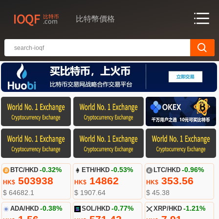
比特幣價格
BTC/HKD
-0.32%
ETH/HKD
-0.53%
LTC/HKD
-0.96%
503938
14862
353.56
HK$
HK$
HK$
$ 64682.1
$ 1907.64
$ 45.38
ADA/HKD
-0.38%
SOL/HKD
-0.77%
XRP/HKD
-1.21%