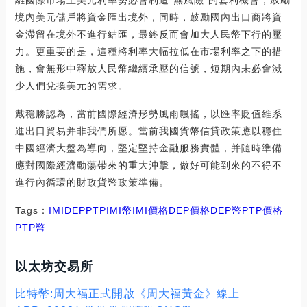
離國際市場上美元利率勢必會制造“無風險”的套利機會，鼓勵
境內美元儲戶將資金匯出境外，同時，鼓勵國內出口商將資
金滯留在境外不進行結匯，最終反而會加大人民幣下行的壓
力。更重要的是，這種將利率大幅拉低在市場利率之下的措
施，會無形中釋放人民幣繼續承壓的信號，短期內未必會減
少人們兌換美元的需求。
戴穩勝認為，當前國際經濟形勢風雨飄搖，以匯率貶值維系
進出口貿易并非我們所愿。當前我國貨幣信貸政策應以穩住
中國經濟大盤為導向，堅定堅持金融服務實體，并隨時準備
應對國際經濟動蕩帶來的重大沖擊，做好可能到來的不得不
進行內循環的財政貨幣政策準備。
Tags：
IMI
DEP
PTPIMI幣
IMI價格DEP價格
DEP幣PTP價格
PTP幣
以太坊交易所
比特幣:周大福正式開啟《周大福黃金》線上