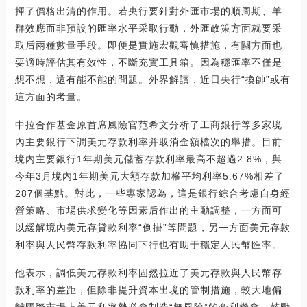
揮了價格出清的作用。若央行要針對外匯市場的順周期、羊
群效應而非預設的匯率水平采取行動，外匯政策方面就要采
取后兩種數量手段。即便是實施宏觀審慎措施，有關方面也
要適時評估其有效性，不斷充實工具箱。因為穩匯率不僅是
想不想，還有能不能的問題。外界解讀，近日央行“換帥”或有
這方面的考量。
中拉合作基金原首席風險官范希文分析了工商銀行等多家境
內主要銀行下調美元存款利率并取消金額檔次的舉措。目前
境內主要銀行1年期美元儲蓄存款利率最高不超過2.8%，與
今年3月境內1年期美元大額存款加權平均利率5.67%相差了
287個基點。對此，一些專家認為，這是銀行綜合考慮自身經
營策略、市場供求變化等因素后作出的主動調整，一方面可
以緩解境內美元存貸款利率“倒掛”等問題，另一方面美元存款
利率與人民幣存款利率協同下行也有助于穩定人民幣匯率。
他表示，調低美元存款利率固然拉近了美元存款與人民幣存
款利率的差距，但除非提升資本出境的管制措施，較大地偏