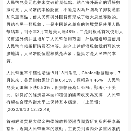
人民幣兌美元也并未突破前期低點。結合海外高企的通脹數
據可見，人民幣的本輪貶值，不過是因為外圍為了抑制通脹
加息至高點，使人民幣與外圍貨幣形成了較大息差導致的。
再結合另一類現象，一是中國越來越多的跨境貿易使用人民
幣結算，到今年3月首超美元達48%，二是阿根廷首次使用人
民幣還外債并且增加了人民幣使用范圍，外媒報道印度使用
人民幣向俄羅斯購買石油等。綜合上述經濟現象我們可以大
膽地講，人民幣貶值壓根就是表象，堅挺才是人民幣的本
質。
人民幣匯率平穩性增強:8月13日消息，Choice數據顯示，7
月以來，美元指數累計升值0.41%，振幅為4.46%；人民幣
兌美元匯率下跌0.53%，但振幅僅為1.48%，顯著小于美
元。以良好的經濟基本面和穩健的國際收支為支撐，人民幣
有望在合理均衡水平上保持基本穩定。（上證報）
[2022/8/13 12:22:49]
首都經濟貿易大學金融學院教授暨證券期貨研究所所長李新
指出，近期人民幣匯率的波動，主要受到國內外多重因素的