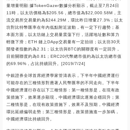
量增量明顯:據TokenGazer數據分析顯示，截止至7月24日
11時，以太坊價格為$205.56，總市值為$22,000.58M，主
流交易所交易量約為$244.29M，環比昨日增量27.3%；以太
坊對比特幣匯率在年內低點附近波動，有一定下行趨勢；基
本面方面，以太坊鏈上交易量震蕩下行，活躍地址數和算力
輕微下滑；ETH 鏈上DApp交易量有一定抬頭；以太坊30天
開發者指數約為2.31；以太坊與BTC的關聯度有一定回升，
目前關聯度約為0.81；ERC20代幣總市值約為以太坊總市值
的69.96%，占比持續回升。[2019/7/24]
中銀證券全球首席經濟學家管濤表示，下半年中國經濟運行
可能存在的三種情形對應著人民幣匯率的不同走向。下半年
中國經濟運行存在以下三種情形：第一種情形是，在現有政
策措施下，效果逐步顯現，中國經濟環比逐漸企穩回升；第
二種情形是，在現有政策措施下，效果不及預期，中國經濟
環比延續偏弱走勢；第三種情形是，政策措施進一步加碼，
中國經濟環比持續回升。