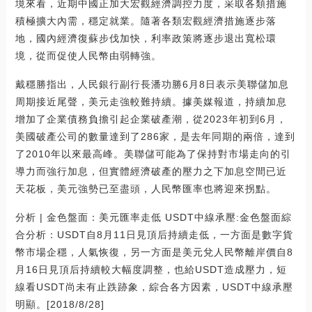
境來看，近期中國正加大宏觀經濟調控力度，采取各類措施
積極擴大內需，穩定就業。隨著各類宏觀經濟措施逐步落
地，國內經濟復蘇步伐加快，利率政策將逐步退出寬松環
境，從而促使人民幣由弱轉強。
戴穩勝指出，人民銀行副行長潘功勝6月8日表示美聯儲加息
周期接近尾聲，美元走強較難持續。據美媒報道，持續加息
增加了企業債務負擔引起企業破產潮，從2023年初到6月，
美國破產公司的數量達到了286家，是去年同期的兩倍，達到
了2010年以來最高峰。美聯儲可能為了保持對市場走向的引
導力而強行加息，但實體經濟破產的壓力之下加息空間已近
天花板，美元強勢已至盡頭，人民幣匯率也將迎來拐點。
分析 | 金色盤面：美元匯率走低 USDT中線承壓:金色盤面綜
合分析：USDT自8月11日見頂后持續走低，一方面是數字貨
幣市場企穩，人氣恢復，另一方面是美元兌人民幣離岸價自8
月16日見頂后持續較大幅度調整，也給USDT造成壓力，短
線看USDT尚未有止跌跡象，綜合各方因素，USDT中線承壓
明顯。[2018/8/28]