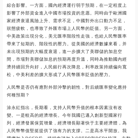
綜合影響。一方面，國內經濟運行弱于預期，在一定程度上
影響了外部資金進入中國市場投資的意愿。同時由于歐洲國
家經濟衰退風險上升、需求不足，中國對外出口動力不足，
狀態疲軟，也導致了外匯市場上人民幣的貶值。另一方面，
中美政策出現分化，美元匯率階段性走強，也給人民幣匯率
帶來了短期的、階段性的壓力。從美國的經濟數據來看，并
未出現預期的大幅度衰退，進一步擴大了美聯儲的加息空
間，市場對美聯儲加息的預期再度升溫，同時為推動國內經
濟持續回升向好，人民銀行再次降息，利率政策持續偏向寬
松，中美利差的擴大形成了人民幣匯率貶值的壓力。
人民幣是否仍有應對外部沖擊的韌性，對后續匯率變化應持
何種預期？
涂永紅指出，長期看，支持人民幣升值的根本因素沒有改
變。一是較高的經濟增長。今年我國已邁入創新型國家行
列，經濟發展保質增量，經濟增長顯著快于主要經濟體，為
人民幣幣值堅挺提供了強有力的支撐。二是高水平開放。我