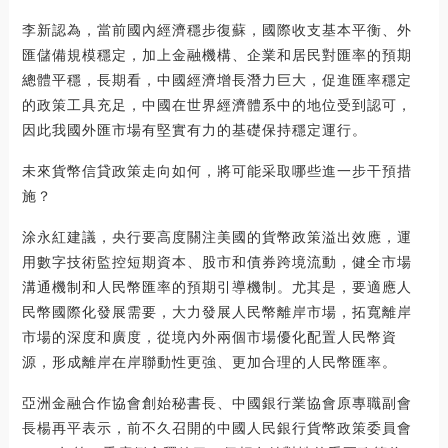
李新認為，當前國內經濟穩步復蘇，國際收支基本平衡、外
匯儲備規模穩定，加上金融機構、企業和居民對匯率的預期
總體平穩，長期看，中國經濟增長潛力巨大，促進匯率穩定
的政策工具充足，中國在世界經濟體系中的地位受到認可，
因此我國外匯市場有堅實有力的基礎保持穩定運行。
未來貨幣信貸政策走向如何，將可能采取哪些進一步干預措
施？
涂永紅建議，央行要高度關注美國的貨幣政策溢出效應，運
用數字技術監控短期資本、股市和債券跨境流動，健全市場
溝通機制和人民幣匯率的預期引導機制。尤其是，要適應人
民幣國際化發展需要，大力發展人民幣離岸市場，拓寬離岸
市場的深度和廣度，從境內外兩個市場優化配置人民幣資
源，形成離岸在岸聯動性更強、更加合理的人民幣匯率。
亞洲金融合作協會創始秘書長、中國銀行業協會原專職副會
長楊再平表示，前不久召開的中國人民銀行貨幣政策委員會