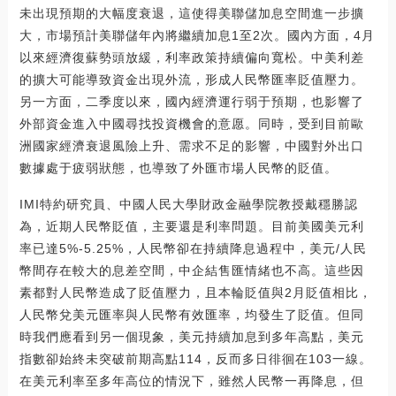
未出現預期的大幅度衰退，這使得美聯儲加息空間進一步擴
大，市場預計美聯儲年內將繼續加息1至2次。國內方面，4月
以來經濟復蘇勢頭放緩，利率政策持續偏向寬松。中美利差
的擴大可能導致資金出現外流，形成人民幣匯率貶值壓力。
另一方面，二季度以來，國內經濟運行弱于預期，也影響了
外部資金進入中國尋找投資機會的意愿。同時，受到目前歐
洲國家經濟衰退風險上升、需求不足的影響，中國對外出口
數據處于疲弱狀態，也導致了外匯市場人民幣的貶值。
IMI特約研究員、中國人民大學財政金融學院教授戴穩勝認
為，近期人民幣貶值，主要還是利率問題。目前美國美元利
率已達5%-5.25%，人民幣卻在持續降息過程中，美元/人民
幣間存在較大的息差空間，中企結售匯情緒也不高。這些因
素都對人民幣造成了貶值壓力，且本輪貶值與2月貶值相比，
人民幣兌美元匯率與人民幣有效匯率，均發生了貶值。但同
時我們應看到另一個現象，美元持續加息到多年高點，美元
指數卻始終未突破前期高點114，反而多日徘徊在103一線。
在美元利率至多年高位的情況下，雖然人民幣一再降息，但