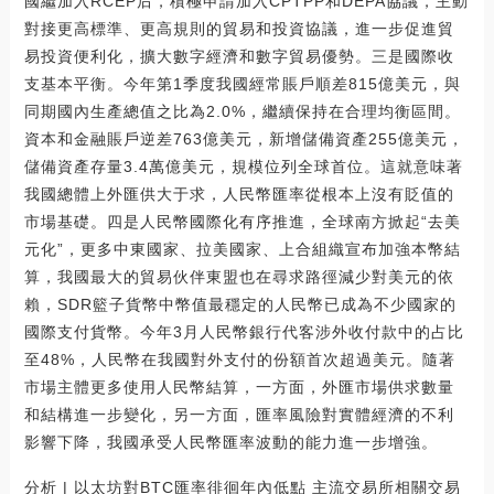
國繼加入RCEP后，積極申請加入CPTPP和DEPA協議，主動
對接更高標準、更高規則的貿易和投資協議，進一步促進貿
易投資便利化，擴大數字經濟和數字貿易優勢。三是國際收
支基本平衡。今年第1季度我國經常賬戶順差815億美元，與
同期國內生產總值之比為2.0%，繼續保持在合理均衡區間。
資本和金融賬戶逆差763億美元，新增儲備資產255億美元，
儲備資產存量3.4萬億美元，規模位列全球首位。這就意味著
我國總體上外匯供大于求，人民幣匯率從根本上沒有貶值的
市場基礎。四是人民幣國際化有序推進，全球南方掀起“去美
元化”，更多中東國家、拉美國家、上合組織宣布加強本幣結
算，我國最大的貿易伙伴東盟也在尋求路徑減少對美元的依
賴，SDR籃子貨幣中幣值最穩定的人民幣已成為不少國家的
國際支付貨幣。今年3月人民幣銀行代客涉外收付款中的占比
至48%，人民幣在我國對外支付的份額首次超過美元。隨著
市場主體更多使用人民幣結算，一方面，外匯市場供求數量
和結構進一步變化，另一方面，匯率風險對實體經濟的不利
影響下降，我國承受人民幣匯率波動的能力進一步增強。
分析 | 以太坊對BTC匯率徘徊年內低點 主流交易所相關交易