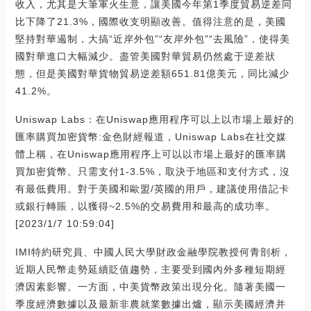
收入，尤其是大筆軍火生意，讓美國今年第1季度貿易逆差同
比下降了21.3%，國際收支明顯改善。值得注意的是，美國
堅持對華遏制，大搞“近岸外包”“友岸外包”“去風險”，使得美
國對華進口大幅減少。盡管美國對華貿易仍然處于逆差狀
態，但是美國對華貨物貿易逆差額651.81億美元，同比減少
41.2%。
Uniswap Labs：在Uniswap應用程序可以上以市場上最好的
匯率購買加密貨幣:金色財經報道，Uniswap Labs在社交媒
體上稱，在Uniswap應用程序上可以以市場上最好的匯率購
買加密貨幣。只需支付1-3.5%，取決于地區和支付方式，沒
有最低費用。對于美國和歐盟/英國的用戶，建議使用借記卡
或銀行轉賬，以獲得~2.5%的交易費用和最高的成功率。
[2023/1/7 10:59:04]
IMI特約研究員、中國人民大學財政金融學院教授何青剖析，
近期人民幣走勢延續貶值趨勢，主要受到國內外多種短期經
濟因素影響。一方面，中美貨幣政策出現分化。隨著美國一
季度經濟數據以及最新非農就業數據出爐，顯示美國經濟并