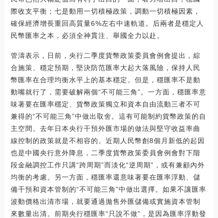
際收支平衡；七是動用一切積極政策，調動一切積極因素，
確保經濟增長重回高質量6%左右中速軌道。后兩者是穩定人
民幣匯率之本，必須全神貫注、舉國全力以赴。
管濤表示，日前，央行二季度貨幣政策委員會例會提出，綜
合施策、穩定預期，堅決防范匯率大起大落風險，保持人民
幣匯率在合理均衡水平上的基本穩定。但是，穩匯率不是動
動嘴就行了，需要破解兩個“不可能三角”。一方面，穩匯率意
味著要在匯率穩定、貨幣政策獨立和資本自由流動三者不可
兼得的“不可能三角”中做出取舍。這有可能制約貨幣政策的自
主空間。去年日本央行干預外匯市場的做法與堅守收益率曲
線控制的政策就是不相容的。近期人民幣創8個月新低的起因
也是中國央行意外降息，二季度貨幣政策委員會例會對下階
段金融調控工作只講“跨周期”而淡化“逆周期”，或有兼顧內外
均衡的考慮。另一方面，穩匯率還意味著要在匯率浮動、儲
備干預和資本管制的“不可能三角”中做出選擇。如果不讓匯率
波動價格出清市場，就要通過拋售外匯儲備或實施資本管制
來數量出清。前期央行穩匯率“只說不做”，是因為匯率浮動發