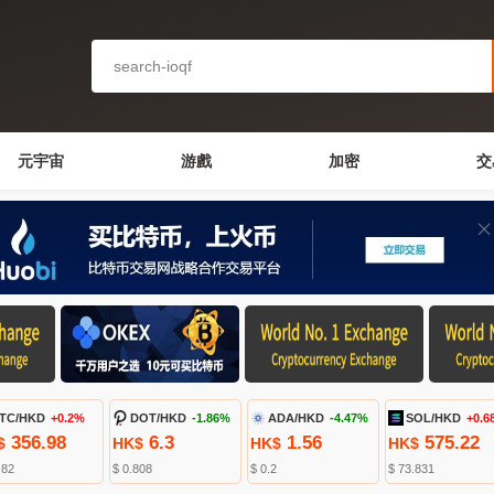
元宇宙
游戲
加密
交
TC/HKD
+0.2%
DOT/HKD
-1.86%
ADA/HKD
-4.47%
SOL/HKD
+0.6
356.98
6.3
1.56
575.22
$
HK$
HK$
HK$
.82
$ 0.808
$ 0.2
$ 73.831