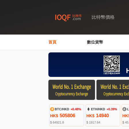
比特幣價格
首頁
數位貨幣
BTC/HKD
+0.48%
ETH/HKD
+0.39%
L
505806
14940
HK$
HK$
HK
$ 64921.8
$ 1917.64
$ 45