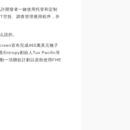
臺，允許開發者一鍵使用托管和定制
FT空投、調查管理應用程序，并
么說的。
creen宣布完成465萬美元種子
及Entropy創始人Tux Pacific等
動一項贈款計劃以資助使用FHE