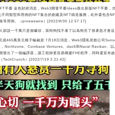
版NFT平臺:金色財經消息，Web3開發平臺Idexo推出新版NFT平
化不同類型和用例的NFT集合的創建及NFT鑄造服務，此外還包含N
（prnewswire）[2022/8/30 12:57:17]
人卻說一千萬只是個噱頭，當時狗找不著了以為狗丟了很著急才會這
en完成465萬美元種子輪融資:7月18日消息，Web3隱私初創公司Suns
，Northzone、Coinbase Ventures、dao5和Naval Ravikan、以
開發出了一個編譯器，讓工程師更容易構建FHE程序，同時還宣布啟
runch）[2022/7/19 2:21:42]