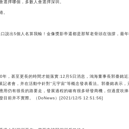
會選擇哪個，多數人會選擇深圳。
港。
能張口說出5個人名算我輸！金像獎影帝還都是那幫老骨頭在強撐，最年
10年，甚至更長的時間才能落實:12月5日消息，鴻海董事長郭臺銘
技展記者會，并在活動中針對“元宇宙”等概念發表看法。郭臺銘表示，元宇
應用仍有很長的路要走，發展過程的確有很多研發商機，但過度吹捧
不實際。（DoNews）[2021/12/5 12:51:56]