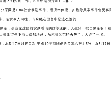
香港人到深圳工作，甚至申請辦深圳戶口的？
一部分原因是19年社會暴亂事件，經濟半停擺。如剔除異常事件會更客
香港，確實令人向往，有粉絲在留言中是這么說的：
自動傘，是我家建國前嫁到香港的姑婆送的，人生第一把自動傘呀！
天都希望是下雨天倍加珍愛，后來讀師范時丟失了，大哭了一場。
，為5月7日以來首次:美國10年期國債收益率跌破1.5%，為5月7日以來
。