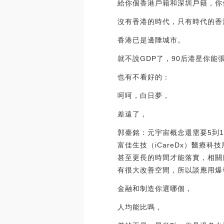
給你個香港戶籍和深圳戶籍，你
沒有香港的時代，只有時代的香
香港已是邊陲城市。
就不說GDP了，90后港星你
也有不看好的：
呵呵，白日夢，
差遠了，
郭臺銘：元宇宙概念還需要5到
富佳生技（iCareDx）醫療科
甚至更長的時間才能落實，相關
有很大改善空間，所以談應用爆發目前并
金融和制造你選哪個，
人均能比嗎，