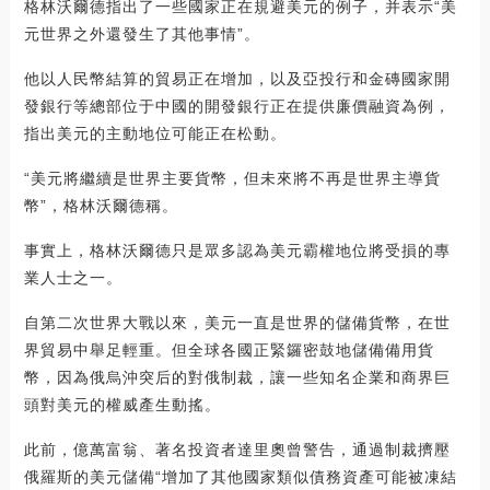
格林沃爾德指出了一些國家正在規避美元的例子，并表示“美
元世界之外還發生了其他事情”。
他以人民幣結算的貿易正在增加，以及亞投行和金磚國家開
發銀行等總部位于中國的開發銀行正在提供廉價融資為例，
指出美元的主動地位可能正在松動。
“美元將繼續是世界主要貨幣，但未來將不再是世界主導貨
幣”，格林沃爾德稱。
事實上，格林沃爾德只是眾多認為美元霸權地位將受損的專
業人士之一。
自第二次世界大戰以來，美元一直是世界的儲備貨幣，在世
界貿易中舉足輕重。但全球各國正緊鑼密鼓地儲備備用貨
幣，因為俄烏沖突后的對俄制裁，讓一些知名企業和商界巨
頭對美元的權威產生動搖。
此前，億萬富翁、著名投資者達里奧曾警告，通過制裁擠壓
俄羅斯的美元儲備“增加了其他國家類似債務資產可能被凍結