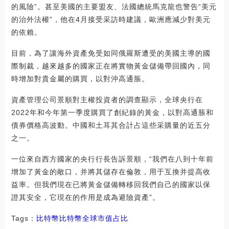
的風險”。甚至美國的主要盟友、法國總統馬克龍也警告“美元
的治外法權”，他在4月接受采訪時建議，歐洲應減少對美元
的依賴。
目前，為了讓海外資產免受如同俄羅斯遭受的美國主導的國
際制裁，越來越多的國家正在將實物黃金儲備帶回國內，同
時增加對貴金屬的購買，以對沖高通脹。
資產管理公司景順對主權投資者的調查顯示，全球央行在
2022年和今年第一季度購買了創紀錄的黃金，以對高通脹和
債券價格高波動。中國和土耳其合計占這些采購量的近五分
之一。
一位來自西方國家的央行行長告訴景順，“我們在八到十年前
增加了黃金的敞口，并將其儲存在倫敦，用于互換并提高收
益率。但我們現在已將黃金儲備轉移回我們自己的國家以保
證其安全，它現在的作用是成為避險資產”。
Tags：
比特幣
比特幣全球市值占比