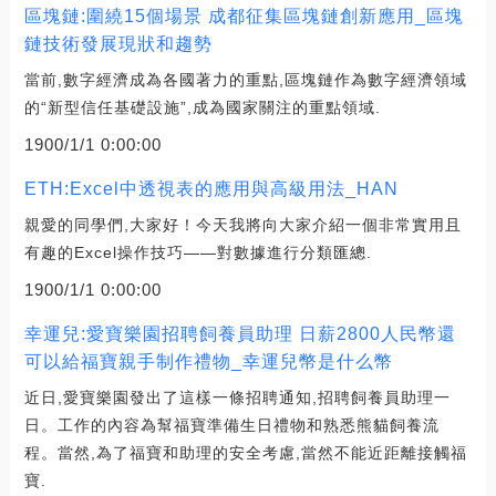
區塊鏈:圍繞15個場景 成都征集區塊鏈創新應用_區塊
鏈技術發展現狀和趨勢
當前,數字經濟成為各國著力的重點,區塊鏈作為數字經濟領域
的“新型信任基礎設施”,成為國家關注的重點領域.
1900/1/1 0:00:00
ETH:Excel中透視表的應用與高級用法_HAN
親愛的同學們,大家好！今天我將向大家介紹一個非常實用且
有趣的Excel操作技巧——對數據進行分類匯總.
1900/1/1 0:00:00
幸運兒:愛寶樂園招聘飼養員助理 日薪2800人民幣還
可以給福寶親手制作禮物_幸運兒幣是什么幣
近日,愛寶樂園發出了這樣一條招聘通知,招聘飼養員助理一
日。工作的內容為幫福寶準備生日禮物和熟悉熊貓飼養流
程。當然,為了福寶和助理的安全考慮,當然不能近距離接觸福
寶.