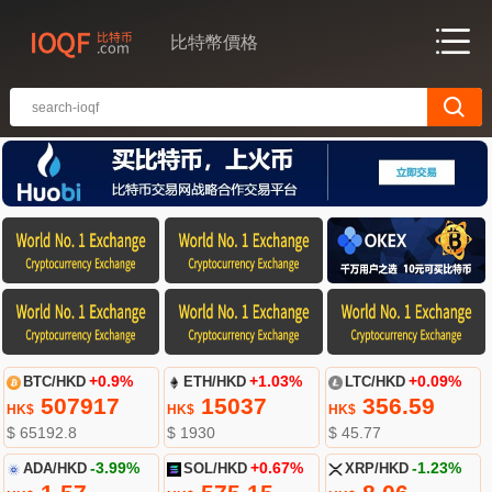
比特幣價格
BTC/HKD
+0.9%
ETH/HKD
+1.03%
LTC/HKD
+0.09%
507917
15037
356.59
HK$
HK$
HK$
$ 65192.8
$ 1930
$ 45.77
ADA/HKD
-3.99%
SOL/HKD
+0.67%
XRP/HKD
-1.23%