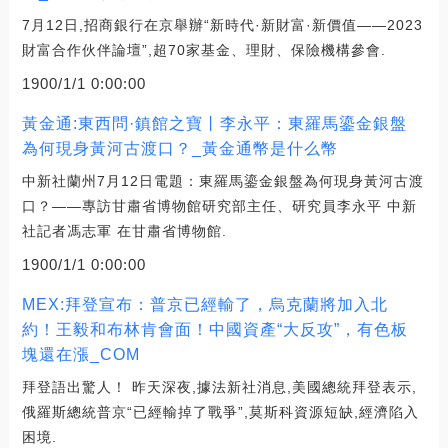
7月12日,招商銀行在京舉辦“新時代·新財富·新價值——2023
財富合作伙伴論壇”,超70家基金、理財、保險機構參會.
1900/1/1 0:00:00
黃金通:東西問·鎮館之寶丨李永平：東羅馬鎏金銀盤
為何現身黃河古渡口？_黃金通幣是什么幣
中新社蘭州7月12日電題：東羅馬鎏金銀盤為何現身黃河古渡
口？——專訪甘肅省博物館研究部主任、研究員李永平 中新
社記者馮志軍 在甘肅省博物館.
1900/1/1 0:00:00
MEX:拜登宣布：普京已經輸了，烏克蘭將加入北
約！王毅和布林肯會面！中國資產“大反攻”，有色板
塊還在漲_COM
拜登語出驚人！ 昨天深夜,據法新社消息,美國總統拜登表示,
俄羅斯總統普京“已經輸掉了戰爭”,莫斯科資源短缺,經濟陷入
困境.