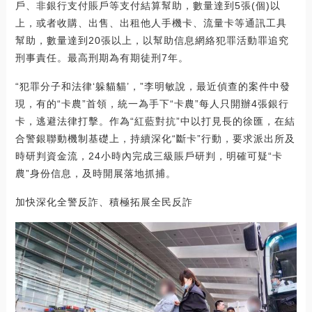
戶、非銀行支付賬戶等支付結算幫助，數量達到5張(個)以
上，或者收購、出售、出租他人手機卡、流量卡等通訊工具
幫助，數量達到20張以上，以幫助信息網絡犯罪活動罪追究
刑事責任。最高刑期為有期徒刑7年。
“犯罪分子和法律‘躲貓貓’，”李明敏說，最近偵查的案件中發
現，有的“卡農”首領，統一為手下“卡農”每人只開辦4張銀行
卡，逃避法律打擊。作為“紅藍對抗”中以打見長的徐匯，在結
合警銀聯動機制基礎上，持續深化“斷卡”行動，要求派出所及
時研判資金流，24小時內完成三級賬戶研判，明確可疑“卡
農”身份信息，及時開展落地抓捕。
加快深化全警反詐、積極拓展全民反詐