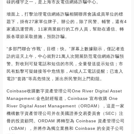
碌的樓宇之一，是上海市反電信網絡詐騙中心。
墻面上，打擊治理電信網絡詐騙相關聯席會議成員單位的標
題下，掛有27家單位牌子。辦公的，除了民警、輔警，還有4
家通訊運營商、11家商業銀行的工作人員，幫助在通信、轉
賬各環節采取措施，預防詐騙。
“多部門聯合‘作戰’，目標：快。”屏幕上數據顯示，僅記者造
訪的這天上午，中心就對21萬人次開展防范電信網絡詐騙預
警。對收到可疑電話和短信的市民，全量發送提示短信；市
民有點擊可疑鏈接等中危情形，AI或人工電話提醒；已進入
電詐“套路”等高危情況，派出所民警則上門勸阻。
Coinbase收購數字資產管理公司One River Digital Asset
Management:金色財經報道，Coinbase 宣布收購 One
River Digital Asset Management（ORDAM），這是一家
機構數字資產管理公司并在美國證券交易委員會（SEC）注
冊的投資顧問。ORDAM 將轉型為 Coinbase 資產管理公司
（CBAM），并將作為獨立業務和 Coinbase 的全資子公司