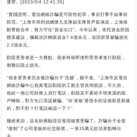
運營。[2023/3/4 12:41:35]
“實踐證明，電信網絡詐騙是可防性犯罪，事后打擊不如事前
防范。”上海市局刑偵總隊九支隊副支隊長尹延淋說，上海推
動警銀合作，努力守住“資金出口”。今年以來，依托資金防阻
體系建設，攔截涉詐轉賬資金7.6億余元，追回群眾被騙損失
2.2億余元。
勸阻受害者是一大難點。很多時候即便對受害者進行勸阻，
都難以阻止損失。
“很多受害者完全被詐騙分子‘洗腦’，聽不進。”上海市反電信
網絡詐騙中心負責電話勸阻的工勤主管吳明凱說，不久前，
他給一個公司財務人員打電話，勸阻其不要給不明來源的賬
戶轉賬，對方矢口否認被騙。“你‘老板’發指令的這個群是新建
的，對不對？打電話確認一下？”
幾經來回，這名財務驗證后發現確實受騙了。詐騙分子全套
“復制”了公司老板的社交賬號，一筆15萬元款項差點轉出
去。