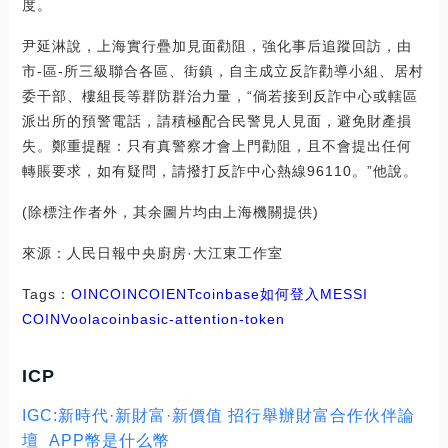
度。
尹延淋說，上海實行疊加見面勸阻，強化事后追蹤回訪，由
市-區-所三級聯合各區、街鎮，自主成立反詐勸導小組、居村
委干部、樓組長等群防群治力量，“倘若接到反詐中心或轄區
派出所的預警電話，請積極配合民警見人見面，避免財產損
失。鄭重提醒：只有真警察才會上門勸阻，且不會提出任何
轉賬要求，如有疑問，請撥打反詐中心熱線96110。”他說。
(除標注作者外，其余圖片均由上海機關提供)
來源：人民日報中央廚房·大江東工作室
Tags：
OIN
COIN
COI
ENT
coinbase如何登入
MESSI
COIN
Voolacoin
basic-attention-token
ICP
IGC:新時代·新財富·新價值 招行舉辦財富合作伙伴論
壇_APP幣是什么幣