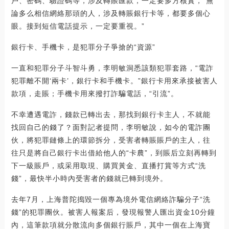
戶、密碼、驗證碼等，涉及轉賬匯款，一定要多方核實，“無
論多么相信網絡那頭的人，涉及轉賬銀行卡等，都要多個心
眼。接到短信電話提示，一定要重視。”
銀行卡、手機卡，是犯罪分子爭搶的“資源”
一直和犯罪分子斗智斗勇，李明敏洞悉該類犯罪套路，“電詐
犯罪離不開‘兩卡’，銀行卡和手機卡。”銀行卡用來承接被害人
款項，走賬；手機卡用來撥打詐騙電話，“引流”。
不幸遭遇電詐，錢款已轉出去，那找到銀行卡主人，不就能
找回自己的錢了？面對記者提問，李明敏說，如今的電詐團
伙，將犯罪鏈條上的環節拆分，受害者轉賬賬戶的主人，往
往只是將自己銀行卡出借給他人的“卡農”，到賬后立刻再轉到
下一級賬戶，或采用取現、購買黃金、直播打賞等方式“洗
錢”，最快半小時內受害者的錢就已轉到境外。
去年7月，上海普陀搗毀一個專為境外電信網絡詐騙分子“洗
錢”的犯罪團伙。被害人報案后，發現報警人匯出資金10分鐘
內，這筆款項就分散流向多個銀行賬戶，其中一個在上海寶