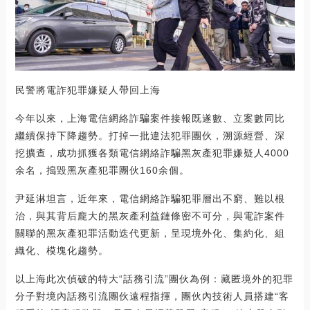
民警將電詐犯罪嫌疑人帶回上海
今年以來，上海電信網絡詐騙案件接報既遂數、立案數同比
繼續保持下降趨勢。打掉一批違法犯罪團伙，溯源經營、深
挖擴查，成功抓獲各類電信網絡詐騙黑灰產犯罪嫌疑人4000
余名，搗毀黑灰產犯罪團伙160余個。
尹延淋坦言，近年來，電信網絡詐騙犯罪層出不窮、難以根
治，與其背后龐大的黑灰產利益鏈條密不可分，與電詐案件
關聯的黑灰產犯罪活動迭代更新，呈現境外化、集約化、組
織化、模塊化趨勢。
以上海此次偵破的特大“話務引流”團伙為例：藏匿境外的犯罪
分子對境內話務引流團伙遠程指揮，團伙內技術人員搭建“客