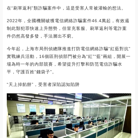
在“刷單返利”類詐騙案件中，這是受害人常被灌輸的想法。
2022年，全國機關破獲電信網絡詐騙案件46.4萬起，有效遏
制此類犯罪快速上升態勢，但冒充客服、刷單返利等電詐案
件仍然高發多發，手法層出不窮。
今年起，上海市局刑偵總隊推進打防電信網絡詐騙“紅藍對抗”
實戰練兵活動，16個區刑偵部門被分為“紅”“藍”兩組，開展一
場為時一年的內部競賽，希望提升打擊和防范電信詐騙水
平，守護百姓“錢袋子”。
“天上掉餡餅”，受害者深陷認知陷阱