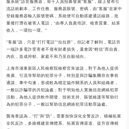
服系統”語音服務器，骨干人員招募發展“客服”，線上發布引
流話術劇本、工作任務、服務器賬號、密碼，由“客服”在家中
登錄服務器輸入賬號密碼，系統便可自動搭建通話線路，批
量撥打潛在被害人電話，“由專人負責培訓、檢查質量、結算
收入，一環扣一環。”
“客服”說，只是“打打電話”“拉拉群”，但記者了解到，電話另
一端許多電詐受害者不僅有財產損失，還會因“輕信”而自責、
內疚，造成抑郁、家庭不和乃至自殺傾向。
上海市浦東新區人民檢察院檢察官朱波說，對于為他人提供
推廣、引流等幫助的犯罪分子，特別是與詐騙集團存在事前
通謀、事中勾連，形成較為穩定協作關系的人員和組織者，
一般以詐騙罪的共犯論處；對于明知他人實施信息網絡犯罪
活動，為他人提供軟件開發、技術支持、賬號維護等幫助行
為的犯罪分子，一般以幫助信息網絡犯罪活動罪論處。
龔海青認為，“打”與“防”，需要加快深化全警反詐、積極拓展
全民反詐，多維構建宣傳體系、拓展宣傳渠道、提升宣傳精