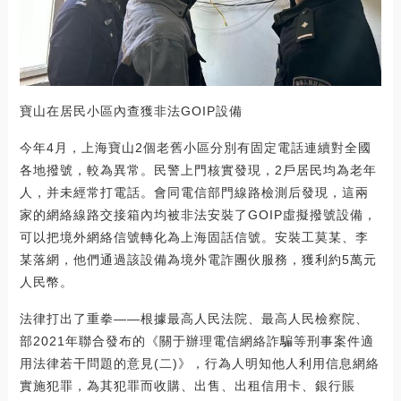
寶山在居民小區內查獲非法GOIP設備
今年4月，上海寶山2個老舊小區分別有固定電話連續對全國
各地撥號，較為異常。民警上門核實發現，2戶居民均為老年
人，并未經常打電話。會同電信部門線路檢測后發現，這兩
家的網絡線路交接箱內均被非法安裝了GOIP虛擬撥號設備，
可以把境外網絡信號轉化為上海固話信號。安裝工莫某、李
某落網，他們通過該設備為境外電詐團伙服務，獲利約5萬元
人民幣。
法律打出了重拳——根據最高人民法院、最高人民檢察院、
部2021年聯合發布的《關于辦理電信網絡詐騙等刑事案件適
用法律若干問題的意見(二)》，行為人明知他人利用信息網絡
實施犯罪，為其犯罪而收購、出售、出租信用卡、銀行賬