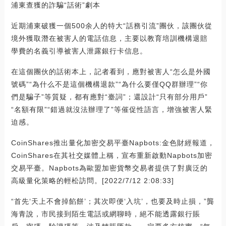
浦東查獲的詐騙“話術”劇本
近期浦東破獲一個500余人的特大“話務引流”團伙，該團伙從
境外獲取潛在被害人的電話信息，主要以教育培訓機構退賠
學費的名義引導被害人泄露銀行卡信息。
在這個團伙的話術本上，記者看到，應對被害人“怎么是外國
號碼”“為什么不是這個機構退款”“為什么要僅QQ群辦理”“你
們是騙子”等質疑，都有應對“臺詞”；還設計“只有部分用戶”
“名額有限”“錯過就沒法辦理了”等催促性語言，增強被害人緊
迫感。
CoinShares推出量化加密交易平臺Napbots:金色財經報道，
CoinShares在其社交媒體上稱，宣布重新啟動Napbots加密
交易平臺。Napbots為歐盟加密貨幣交易者提供了對廣泛的
高級量化策略的輕松訪問。[2022/7/12 2:08:33]
“首先‘天上不會掉餡餅’；其次即便‘入坑’，也要及時止損，”龔
海青說，市民接到陌生電話或網聊時，絕不能透露銀行賬