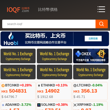
比特幣價格
BTC/HKD
+0.28%
ETH/HKD
+0.13%
LTC/HKD
-0.04%
504831
14902
356.13
HK$
HK$
HK$
$ 64796.7
$ 1912.68
$ 45.71
ADA/HKD
-3.72%
SOL/HKD
+0.38%
XRP/HKD
-1.19%