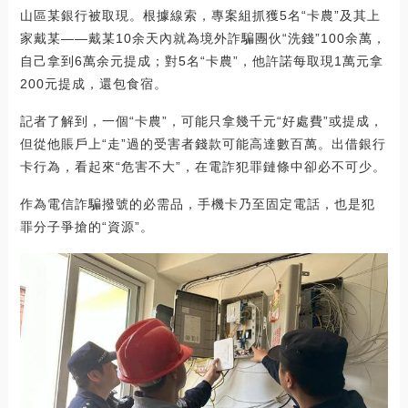
山區某銀行被取現。根據線索，專案組抓獲5名“卡農”及其上
家戴某——戴某10余天內就為境外詐騙團伙“洗錢”100余萬，
自己拿到6萬余元提成；對5名“卡農”，他許諾每取現1萬元拿
200元提成，還包食宿。
記者了解到，一個“卡農”，可能只拿幾千元“好處費”或提成，
但從他賬戶上“走”過的受害者錢款可能高達數百萬。出借銀行
卡行為，看起來“危害不大”，在電詐犯罪鏈條中卻必不可少。
作為電信詐騙撥號的必需品，手機卡乃至固定電話，也是犯
罪分子爭搶的“資源”。