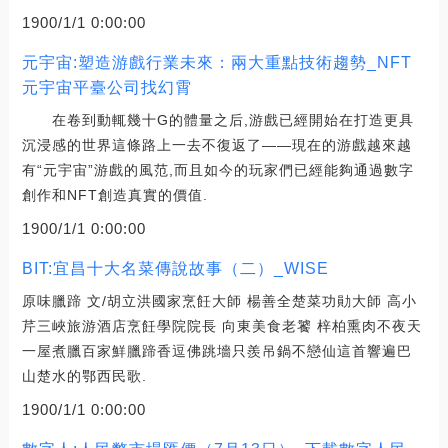
1900/1/1 0:00:00
元宇宙:塑造游戲行業未來：兩大重點技術趨勢_NFT
元宇宙平臺公司找幻霄
在卷到動輒幾十G的體量之后,游戲已經開始在打造更具
沉浸感的世界這條路上一去不復返了——現在的游戲越來越
有“元宇宙”游戲的風范,而且如今的玩家們已經能夠通過數字
創作和NFT創造真實的價值.
1900/1/1 0:00:00
BIT:宜昌十大名菜傳說故事（二）_WISE
原味臘蹄 文/胡立洪國家烹飪大師 楊善全楚菜功勛大師 高小
芹三峽旅游酒店烹飪學院院長 向東美食老饕 梓柏熏肉不夜天
一屋煮臘百家鮮臘蹄香逗佛跳墻只羨吊鍋不戀仙這首響遍巴
山楚水的鄂西民歌.
1900/1/1 0:00:00