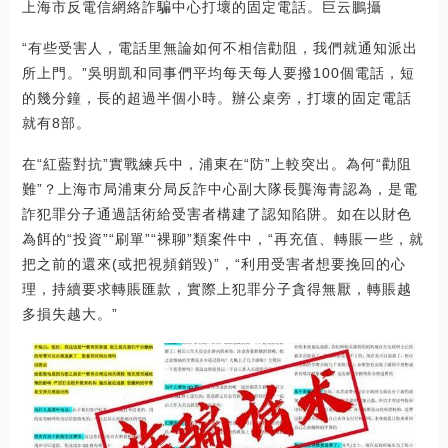
上海市反電信網絡詐騙中心打壞的固定電話。巨云鵬攝
“有些受害人，電話里無論如何不相信勸阻，我們就通知派出
所上門。”吳明凱和同事們平均每天每人要撥100個電話，短
的幾分鐘，長的超過半個小時。辦公桌旁，打壞的固定電話
就有8部。
在“紅藍對抗”實戰練兵中，浦東在“防”上較突出。為何“勸阻
難”？上海市局浦東分局反詐中心副大隊長龔海青認為，是電
詐犯罪分子通過話術給受害者構建了認知陷阱。如在以財色
為餌的“投資”“刷單”“裸聊”類案件中，“再充值、轉賬一些，就
把之前的還來(或把視頻銷毀)”，“利用受害者想要挽回的心
理，持續要求轉賬匯款，實際上犯罪分子貪得無厭，轉賬越
多損失越大。”