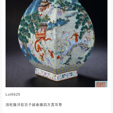
Lot5625
清乾隆洋彩百子嬉春圖四方貫耳尊