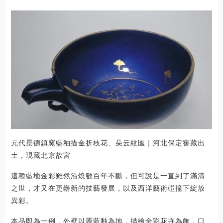
元代景德鎮窯藍釉描金折枝花、朵云紋匜｜河北保定窖藏出
土，現藏北京故宮
這種藍地金彩雖然沿燒數百年不斷，但可說是一直到了滿清
之世，才又在更嶄新的技藝發展，以及西洋藝術碰撞下綻放
異彩。
本品即為一例，外壁以霽藍釉為地，描繪金彩花卉為飾，口