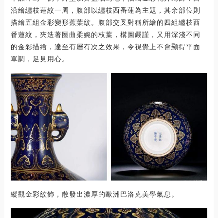
沿繪纏枝蓮紋一周，腹部以纏枝西番蓮為主題，其余部位則
描繪五組金彩變形蕉葉紋。腹部交叉對稱所繪的四組纏枝西
番蓮紋，夾迭著圈曲柔婉的枝葉，構圖嚴謹，又用深淺不同
的金彩描繪，達至有層有次之效果，令視覺上不會顯得平面
單調，足見用心。
縱觀金彩紋飾，散發出濃厚的歐洲巴洛克美學氣息。