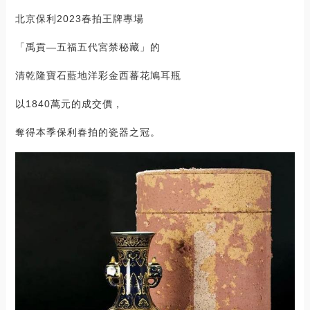
北京保利2023春拍王牌專場
「禹貢—五福五代宮禁秘藏」的
清乾隆寶石藍地洋彩金西蕃花鳩耳瓶
以1840萬元的成交價，
奪得本季保利春拍的瓷器之冠。