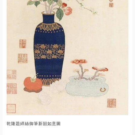
乾隆題緙絲御筆新韶如意圖