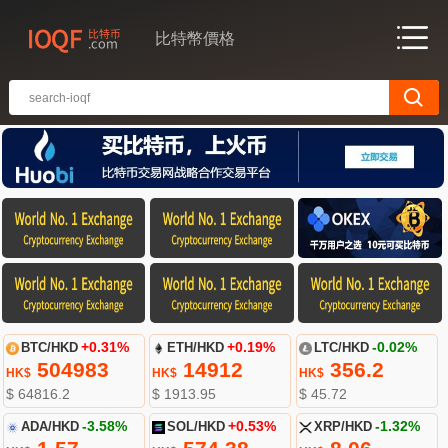
比特幣價格
BTC/HKD
+0.31%
ETH/HKD
+0.19%
LTC/HKD
-0.02%
504983
14912
356.2
HK$
HK$
HK$
$ 64816.2
$ 1913.95
$ 45.72
ADA/HKD
-3.58%
SOL/HKD
+0.53%
XRP/HKD
-1.32%