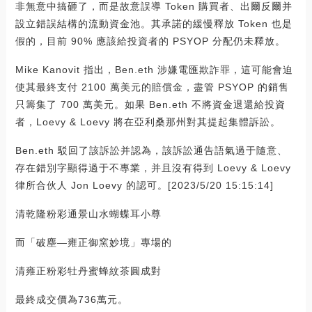
非無意中搞砸了，而是故意誤導 Token 購買者、出爾反爾并
設立錯誤結構的流動資金池。其承諾的緩慢釋放 Token 也是
假的，目前 90% 應該給投資者的 PSYOP 分配仍未釋放。
Mike Kanovit 指出，Ben.eth 涉嫌電匯欺詐罪，這可能會迫
使其最終支付 2100 萬美元的賠償金，盡管 PSYOP 的銷售
只籌集了 700 萬美元。如果 Ben.eth 不將資金退還給投資
者，Loevy & Loevy 將在亞利桑那州對其提起集體訴訟。
Ben.eth 駁回了該訴訟并認為，該訴訟通告語氣過于隨意、
存在錯別字顯得過于不專業，并且沒有得到 Loevy & Loevy
律所合伙人 Jon Loevy 的認可。[2023/5/20 15:15:14]
清乾隆粉彩通景山水蝴蝶耳小尊
而「破塵—雍正御窯妙境」專場的
清雍正粉彩牡丹蜜蜂紋茶圓成對
最終成交價為736萬元。