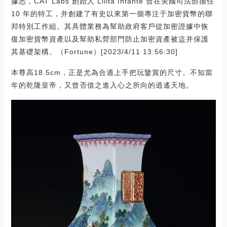
據悉，CAT Labs 創始人 Lilita Infante 曾在美國司法部擔任
10 年的特工，并創建了有史以來第一個專注于加密貨幣的聯
邦特別工作組。其具體業務為幫助政府客戶從加密證據中恢
復加密貨幣資產以及幫助私營部門防止加密資產被盜并保護
其基礎架構。（Fortune）[2023/4/11 13:56:30]
本尊高18.5cm，正是尤為合適上手把玩鑒賞的尺寸。不知當
年的乾隆皇帝，又曾否借之進入心之所向的逍遙天地。