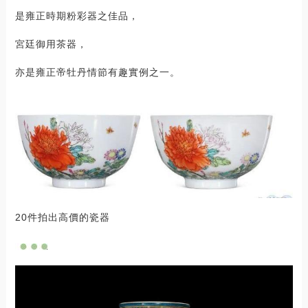
是雍正時期粉彩器之佳品，
宮廷御用茶器，
亦是雍正帝牡丹情節有趣實例之一。
20件拍出高價的瓷器