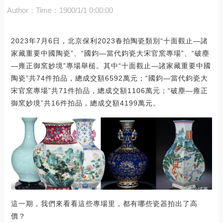
Author：
Time：1900/1/1 0:00:00
2023年7月6日，北京保利2023春拍陶瓷類別“十面觀止—諸
家藏重要中國陶瓷”、“國鈞—當代鈞瓷大宋官窯專場”、“破塵
—雍正御窯妙境”專場舉槌。其中“十面觀止—諸家藏重要中國
陶瓷”共74件拍品，總成交額6592萬元；“國鈞—當代鈞瓷大
宋官窯專場”共71件拍品，總成交額1106萬元；“破塵—雍正
御窯妙境”共16件拍品，總成交額4199萬元。
這一期，我們來看看這些專場里，都有哪些瓷器拍出了高
價？