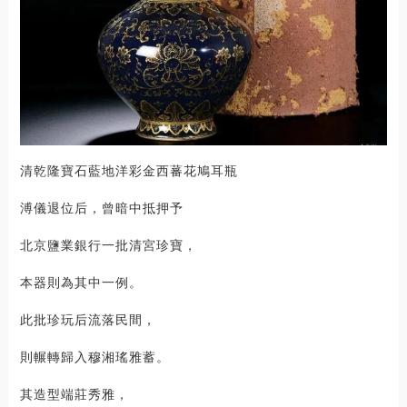
清乾隆寶石藍地洋彩金西蕃花鳩耳瓶
溥儀退位后，曾暗中抵押予
北京鹽業銀行一批清宮珍寶，
本器則為其中一例。
此批珍玩后流落民間，
則輾轉歸入穆湘瑤雅蓄。
其造型端莊秀雅，