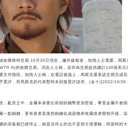
成收購推特交易:10月26日消息，據外媒報道，知情人士透露，馬
WTR.N)的收購交易。消息人士稱，這些為交易提供總計130億美
署文件階段。知情人士稱，在電話會議上，馬斯克還承諾交易完成后
，而馬斯克的代表暫時未回復置評請求。(金十)[2022/10/26 16:
世，亂世之中，金屬本身要比前朝的錢幣更加堅挺，畢竟金屬不會因
藏一點銅錢，更有甚者直接把銅錢化成器物來收藏或者變相升值，這
礦的采集都已經停止，就是沒停止的也不是很方便運輸，而當時的大