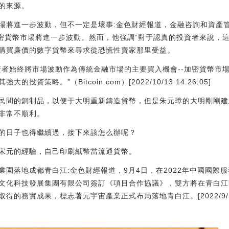
的來源。
幣市場將進一步波動，但不一定是壞事:金色財經報道，金融咨詢和資產管理公
年底前加密貨幣市場將進一步波動。然而，他強調“對于認真的投資者來說
購買廉價的數字貨幣來尋求從恐慌性賣家那里受益。
資者始終將市場波動作為傳統金融市場的主要買入機會--加密貨幣市
資策略。”（Bitcoin.com）[2022/10/13 14:26:05]
民間的銅制品，以便于大明重新鑄造貨幣，但是朱元璋的大明剛剛建
非常不順利。
的日子也得繼續過，接下來該怎么辦呢？
宋元的經驗，自己印刷紙幣當流通貨幣。
業園落地成都青白江:金色財經報道，9月4日，在2022年中國國際
文化科技發展集團有限公司簽訂《項目合作協議》，雙方將在青白江
的務實成果，標志著元宇宙產業正式布局落地青白江。[2022/9/5 13