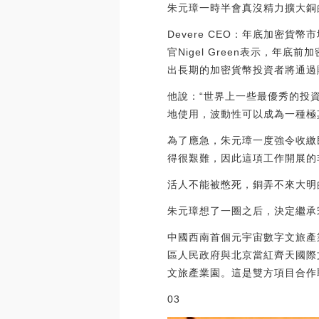
朱元璋一時半會真沒精力擴大銅
Devere CEO：年底加密貨
官Nigel Green表示，
出長期的加密貨幣投資者將通過
他說：“世界上一些最優秀的投
地使用，波動性可以成為一種極其強大的投
為了應急，朱元璋一度強令收繳
得很艱難，因此這項工作開展的
活人不能被憋死，銅弄不來大明
朱元璋想了一圈之后，決定繼承
中國西南首個元宇宙數字文旅產
區人民政府與北京當紅齊天國際
文旅產業園。這是雙方項目合作取得
03