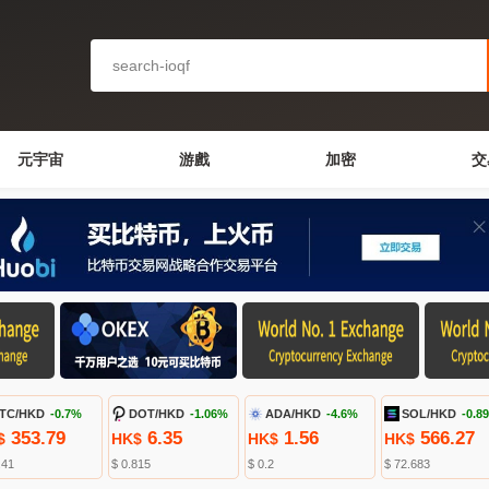
元宇宙
游戲
加密
交
TC/HKD
-0.7%
DOT/HKD
-1.06%
ADA/HKD
-4.6%
SOL/HKD
-0.8
353.79
6.35
1.56
566.27
$
HK$
HK$
HK$
.41
$ 0.815
$ 0.2
$ 72.683