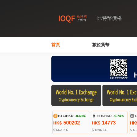
比特幣價格
首頁
數位貨幣
BTC/HKD
-0.63%
ETH/HKD
-0.74%
L
500202
14773
HK$
HK$
HK
$ 64202.6
$ 1896.14
$ 45