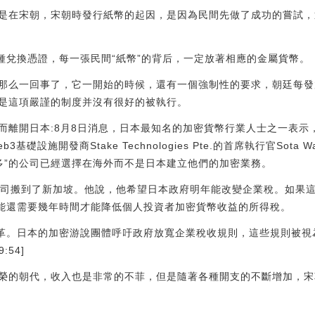
是在宋朝，宋朝時發行紙幣的起因，是因為民間先做了成功的嘗試，
一種兌換憑證，每一張民間“紙幣”的背后，一定放著相應的金屬貨幣。
那么一回事了，它一開始的時候，還有一個強制性的要求，朝廷每發
是這項嚴謹的制度并沒有很好的被執行。
而離開日本:8月8日消息，日本最知名的加密貨幣行業人士之一表示
礎設施開發商Stake Technologies Pte.的首席執行官Sota
更多”的公司已經選擇在海外而不是日本建立他們的加密業務。
自己的公司搬到了新加坡。他說，他希望日本政府明年能改變企業稅。如
本可能還需要幾年時間才能降低個人投資者加密貨幣收益的所得稅。
推動變革。日本的加密游說團體呼吁政府放寬企業稅收規則，這些規則被
:54]
榮的朝代，收入也是非常的不菲，但是隨著各種開支的不斷增加，宋