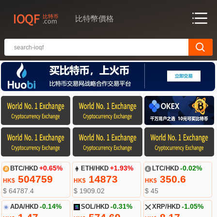
比特幣價格
BTC/HKD
+0.65%
ETH/HKD
+1.93%
LTC/HKD
-0.02%
504759
14873
350.6
HK$
HK$
HK$
$ 64787.4
$ 1909.02
$ 45
ADA/HKD
-0.14%
SOL/HKD
-0.31%
XRP/HKD
-1.05%