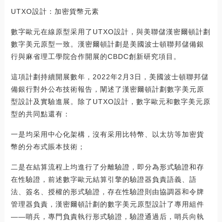
UTXO設計：加密貨幣元素
數字歐元在線原型采用了UTXO設計，與美聯儲漢密爾頓計劃
數字美元原型一致。漢密爾頓計劃是美國波士頓聯邦儲備銀
行與麻省理工學院合作開展的CBDC創新研究項目。
這項計劃持續開展數年，2022年2月3日，美國波士頓聯邦儲
備銀行對外公布技術報告，闡述了漢密爾頓計劃數字美元原
型設計及實驗進展。除了UTXO設計，數字歐元和數字美元原
型的共同點還有：
一是均采用中心化架構，沒有采用比特幣、以太坊等加密貨
幣的分布式賬本技術；
二是在結算流程上均進行了分離驗證，即分為形式驗證和存
在性驗證，前述數字歐元結算引擎的驗證器負責語義、語
法、簽名、授權的形式驗證，存在性驗證則由協調器和令牌
管理器負責，漢密爾頓計劃的數字美元原型設計了專用組件
——哨兵，專門負責執行形式驗證，驗證通過后，哨兵向執