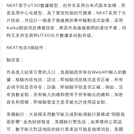
N€XT基于UTXO數據模型，但并非采用分布式賬本架構，而
是采用中心化模型。為了實現性能的可擴展，N€XT采用了分
片技術，并設計一個基于微服務的事件驅動流式架構，采用
Kafka開源消息傳遞技術，將其作為微服務間的通信平臺，同
時又支持交易和UTXO分片數據多站點存儲。
N€XT包含4個組件：
驗證器：
作為進入結算引擎的入口，負責驗證所有自WebAPI輸入的數
據，核驗內容包括：語法，即核驗消息格式是否正確，所有
必填字段是否存在；語義，即核驗字段是否正確，例如，沒
有負數金額，所有輸入的總和應等于所有輸出的總和；加密
簽名和授權，即核驗發送方是否被允許使用該金額。
美國銀行：大規模采用數字歐元或對歐洲銀行業構成“明顯負
面影響”:金色財經報道，美國銀行警告說，如果獲得公眾認
可，數字歐元對該地區的銀行業來說可能是個壞消息。美國