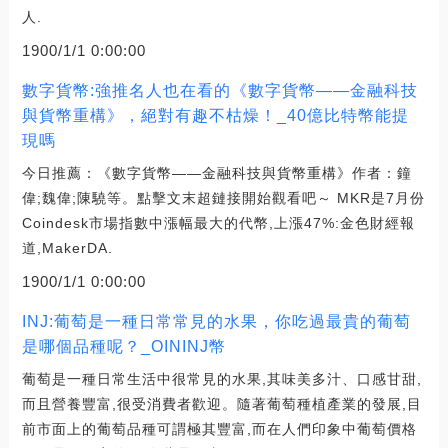
人.
1900/1/1 0:00:00
數字貨幣:強推名人也在看的《數字貨幣——金融科技
與貨幣重構》，絕對有趣不枯燥！_40億比特幣能提
現嗎
今日推薦：《數字貨幣——金融科技與貨幣重構》作者：鐘
偉;魏偉;陳驍等。點擊文末超鏈接開始觀看吧～ MKR是7月份
Coindesk市場指數中漲幅最大的代幣,上漲47%:金色財經報
道,MakerDA.
1900/1/1 0:00:00
INJ:葡萄是一種日常常見的水果，你吃過最貴的葡萄
是哪個品種呢？_OININJ幣
葡萄是一種日常生活中很常見的水果,其味美多汁、口感甘甜,
而且營養豐富,很受消費者歡迎。隨著葡萄種植產業的發展,目
前市面上的葡萄品種可謂極其豐富,而在人們印象中葡萄價格