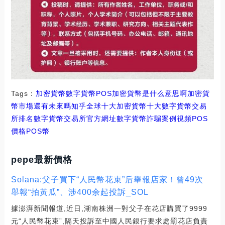
Tags：
加密貨幣
數字貨幣
POS加密貨幣是什么意思啊
加密貨
幣市場還有未來嗎知乎
全球十大加密貨幣十大數字貨幣交易
所排名
數字貨幣交易所官方網址
數字貨幣詐騙案例視頻POS
價格
POS幣
pepe最新價格
Solana:父子買下“人民幣花束”后舉報店家！曾49次
舉報“拍黃瓜”、涉400余起投訴_SOL
據澎湃新聞報道,近日,湖南株洲一對父子在花店購買了9999
元“人民幣花束”,隔天投訴至中國人民銀行要求處罰花店負責