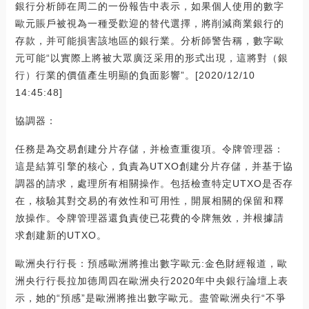
銀行分析師在周二的一份報告中表示，如果個人使用的數字
歐元賬戶被視為一種受歡迎的替代選擇，將削減商業銀行的
存款，并可能損害該地區的銀行業。分析師警告稱，數字歐
元可能“以實際上將被大眾廣泛采用的形式出現，這將對（銀
行）行業的價值產生明顯的負面影響”。[2020/12/10
14:45:48]
協調器：
任務是為交易創建分片存儲，并檢查重復項。令牌管理器：
這是結算引擎的核心，負責為UTXO創建分片存儲，并基于協
調器的請求，處理所有相關操作。包括檢查特定UTXO是否存
在，核驗其對交易的有效性和可用性，開展相關的保留和釋
放操作。令牌管理器還負責使已花費的令牌無效，并根據請
求創建新的UTXO。
歐洲央行行長：預感歐洲將推出數字歐元:金色財經報道，歐
洲央行行長拉加德周四在歐洲央行2020年中央銀行論壇上表
示，她的“預感”是歐洲將推出數字歐元。盡管歐洲央行“不爭