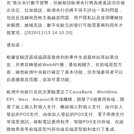
先”推出央行數字貨幣，但她相信歐洲央行將為推進該項目做
出決定。拉加德說，歐洲央行仍將不得不評估一系列問題，
包括反洗錢和恐怖主義融資問題、用戶隱私以及使用哪種技
術載體。她補充說，數字化歐元的發行可能需要兩到四年才
能實現。[2020/11/13 14:10:20]
通知器：
根據從驗證器或協調器接收到的事件生成最終結算結果信
息，并將其轉發給WebAPI層，通知相關方。在前端原型方
面，雖然歐洲中央銀行確定了基本功能，但市場參與者可以
自愿擴展其范圍，添加可選功能。
歐洲中央銀行在此次實驗選定了CaixaBank、Worldline、
EPI、Nexi、Amazon等市場機構，開發了5個應用前端，開
展了線上個人對個人支付、離線個人對個人支付、由付款人
發起的POS支付、由收款人發起的POS支付、電子商務支付
等場景測試。移動電話應用程序、智能POS支付終端、在線
購物界面等前端原型均與在線后端原型順利進行了集成。