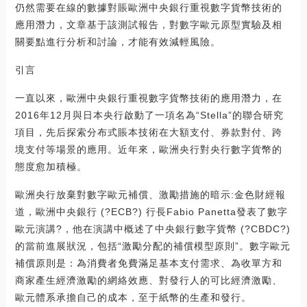
仍然需要在線的數據對賬歐洲中央銀行重視數字貨幣技術的
應用潛力，文章基于該測試報告，對數字歐元原型實驗及相
關要點進行分析和討論，才能有效減輕風險。
引言
一直以來，歐洲中央銀行重視數字貨幣技術的應用潛力，在
2016年12月與日本央行啟動了一項名為“Stella”的聯合研究
項目，先后探索分布式賬本技術在大額支付、券款對付、跨
境支付等場景的應用。近年來，歐洲央行對央行數字貨幣的
態度愈加積極。
歐洲央行放棄對數字歐元補償、激勵措施的暗示:金色財經報
道，歐洲中央銀行 (?ECB?) 行長Fabio Panetta發表了數字
歐元演講?，他在演講中概述了中央銀行數字貨幣 (?CBDC?)
的當前進展狀況，包括“激勵分配的補償模型原則”。數字歐元
補償原則是：為消費者免費滿足基本支付需求、為收單方和
商家產生經濟激勵的網絡效應、對發行人的可比經濟激勵、
歐元體系承擔自己的成本，至于紙幣的生產和發行。