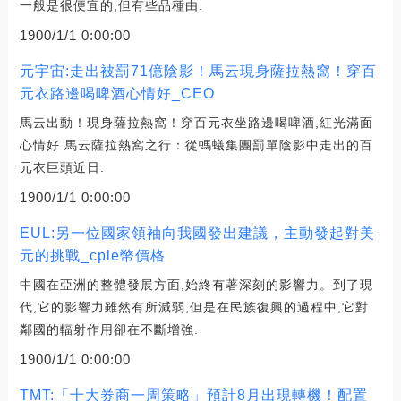
一般是很便宜的,但有些品種由.
1900/1/1 0:00:00
元宇宙:走出被罰71億陰影！馬云現身薩拉熱窩！穿百
元衣路邊喝啤酒心情好_CEO
馬云出動！現身薩拉熱窩！穿百元衣坐路邊喝啤酒,紅光滿面
心情好 馬云薩拉熱窩之行：從螞蟻集團罰單陰影中走出的百
元衣巨頭近日.
1900/1/1 0:00:00
EUL:另一位國家領袖向我國發出建議，主動發起對美
元的挑戰_cple幣價格
中國在亞洲的整體發展方面,始終有著深刻的影響力。到了現
代,它的影響力雖然有所減弱,但是在民族復興的過程中,它對
鄰國的輻射作用卻在不斷增強.
1900/1/1 0:00:00
TMT:「十大券商一周策略」預計8月出現轉機！配置