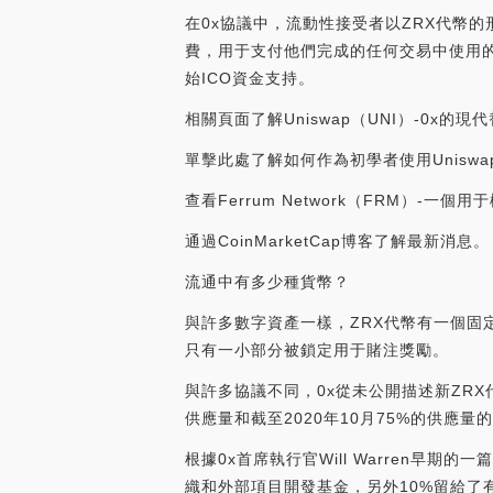
在0x協議中，流動性接受者以ZRX代幣
費，用于支付他們完成的任何交易中使用的
始ICO資金支持。
相關頁面了解Uniswap（UNI）-0x的現
單擊此處了解如何作為初學者使用Uniswa
查看Ferrum Network（FRM）-一個用于構建
通過CoinMarketCap博客了解最新消息。
流通中有多少種貨幣？
與許多數字資產一樣，ZRX代幣有一個固
只有一小部分被鎖定用于賭注獎勵。
與許多協議不同，0x從未公開描述新ZRX
供應量和截至2020年10月75%的供應
根據0x首席執行官Will Warren早期
織和外部項目開發基金，另外10%留給了