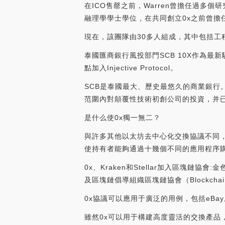
在ICO售罄之前，Warren曾擔任過多
融理學學士學位，在共同創立0x之前曾擔
現在，該團隊由30多人組成，其中包括
泰國匯商銀行風投部門SCB 10X作為最新驗
點加入Injective Protocol。
SCB是泰國最大、歷史最悠久的商業銀行
范圍內對顛覆性技術初創公司的投資，并已成為業
是什么使0x獨一無二？
與許多其他以太坊去中心化交換協議不同，0
使持有者能夠通過十幾個不同的應用程序
0x、Kraken和Stellar加入區塊鏈
及區塊鏈倡導組織區塊鏈協會（Blockchain Ass
0x協議可以應用于廣泛的用例，包括eBa
雖然0x可以用于構建高度靈活的交換產