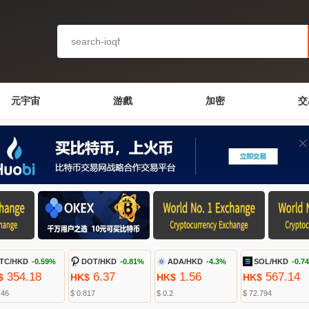
元宇宙
游戲
加密
交
TC/HKD
-0.59%
DOT/HKD
-0.81%
ADA/HKD
-4.3%
SOL/HKD
-0.7
354.18
6.37
1.56
567.14
$
HK$
HK$
HK$
.46
$ 0.817
$ 0.2
$ 72.794