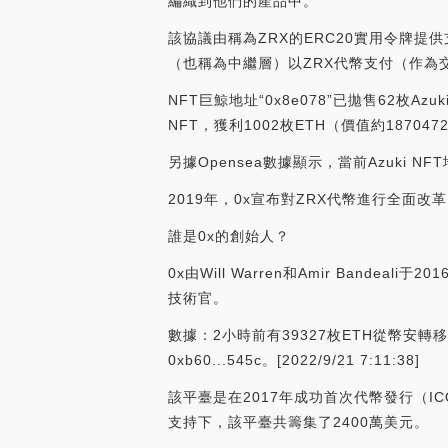
編織到他們的產品中。
該協議由稱為ZRX的ERC20實用令牌
（也稱為中繼層）以ZRX代幣支付（作為
NFT巨鯨地址“0x8e078”已拋售62枚Azuk
NFT，獲利1002枚ETH（價值約187047
另據Opensea數據顯示，當前Azuki NFT地板價
2019年，0x宣布對ZRX代幣進行全
誰是0x的創始人？
0x由Will Warren和Amir Bandea
技術官。
數據：2小時前有39327枚ETH從幣安轉移到
0xb60...545c。[2022/9/21 7:11:38]
該平臺是在2017年成功首次代幣發行（ICO）后推
支持下，該平臺共籌集了2400萬美元。