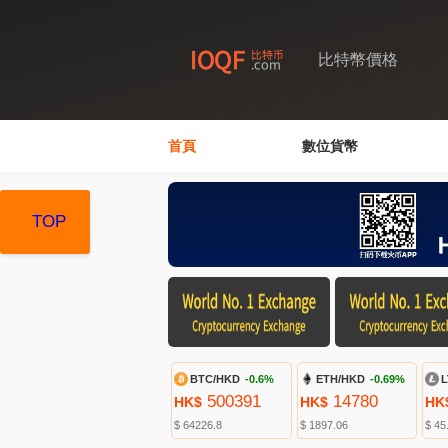
比特幣價格
首頁
數位貨幣
TOP
TOP
TOP
BTC/HKD
-0.6%
ETH/HKD
-0.69%
L
500391
14780
HK$
HK$
HK
$ 64226.8
$ 1897.06
$ 45