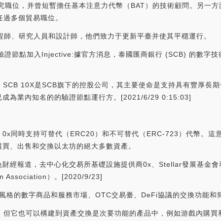
個研究職位，并曾短暫擔任基本注意力代幣（BAT）的技術顧問。另一
任過多個貿易職位。
工程師、研究人員和設計師，他們致力于更新平臺并使其平穩運行。
證節點加入Injective:據官方消息，泰國匯商銀行 (SCB) 的數字
。SCB 10X是SCB旗下的控股公司，其主要使命是支持具有豐厚
內知名的的驗證節點運行方。[2021/6/29 0:15:03]
x同時支持可替代（ERC20）和不可替代（ERC-723）代幣。
購買、出售和交換以太坊的絕大多數資產。
協會:金色財經報道，去中心化交易所基礎設施提供商0x、Stellar發展基
ociation）。[2020/9/23]
y風格的數字商品和服務市場、OTC交易臺、DeFi協議的交換功能
品，但它也可以構建到資產交換是次要功能的產品中，例如游戲內購買