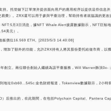
提供支持。托管鏈下訂單簿并提供面向用戶的應用程序以提供這些信息
交易費）。ZRX還可以用于參與平臺治理，幫助持有者就協議的更改
i NFT:5月3日消息，據NFT Whale Alert披露數據顯示，NFT巨鯨地
2.54美元）。
位16.569 ETH。[2023/5/3 14:40:08]
面改革，增加了額外的功能，允許ZRX持有人將其股份委托給做市商，
li于2016年創立。兩位聯合創始人繼續為該平臺服務，Will Warren飾演0x
地址0xb60...545c:金色財經報道，Tokenview數據顯示，2小
出的，在此期間，在包括Polychain Capital、Pantera Cap