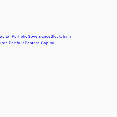
pital Portfolio
Governance
Blockchain
res Portfolio
Pantera Capital