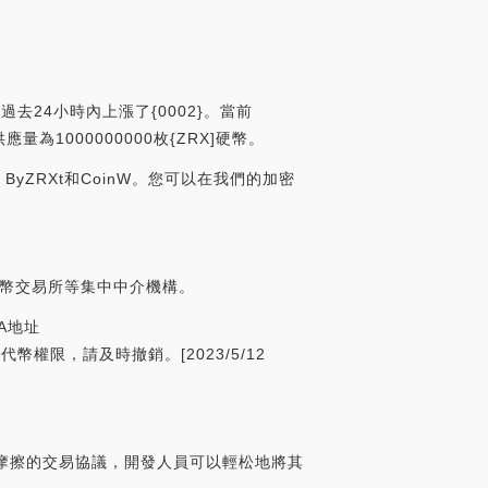
過去24小時內上漲了{0002}。當前
應量為1000000000枚{ZRX]硬幣。
ByZRXt和CoinW。您可以在我們的加密
貨幣交易所等集中中介機構。
A地址
問代幣權限，請及時撤銷。[2023/5/12
摩擦的交易協議，開發人員可以輕松地將其