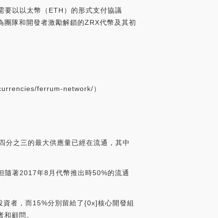
需要以以太幣（ETH）的形式支付協議
為團隊和開發者激勵解鎖的ZRX代幣及其初
ncies/ferrum-network/）
約四分之三的最大供應量已經在流通，其中
著2017年8月代幣推出時50%的流通
投資者，而15%分別留給了{0x]核心開發組
者和顧問。