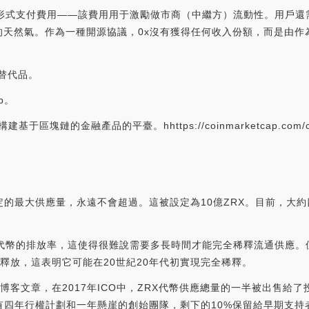
的形式支付費用——該費用用于激勵做市商（中繼方）流動性。用戶還
天然氣。作為一種開源協議，0x沒有獲得任何收入份額，而是由作
代替代品。
p。
基于區塊鏈的金融產品的平臺。hhttps://coinmarketcap.com/curre
定的最大供應量，永遠不會超過。這被設定為10億ZRX。目前，大
代幣的排放率，這使得很難說需要多長時間才能完全稀釋流通供應。但隨
量的釋放，這表明它可能在20世紀20年代初實現完全稀釋。
的一篇博客文章，在2017年ICO中，ZRX代幣供應總量的一半被出售給了
有四年行權計劃和一年懸崖的創始團隊，剩下的10%保留給早期支持