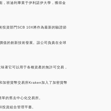
方面，班迪利畢業于伊利諾伊大學，獲得金
技術投資部門SCB 10X將作為最新的驗證節
長期價值的創新技術發展。該公司負責在全球
這意味著它可以用于各種資產的無許可交易，
金會和加密貨幣交易所Kraken加入了加密貨幣
和簡單的舊去中心化交易所。
和投資組合管理平臺。