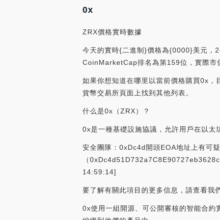
0x
ZRX價格實時數據
今天的實時{二進制}價格為{0000}美元，
CoinMarketCap排名為第159位，實際
如果你想知道在哪里以當前價格購買0x，目前交
貨幣交易所頁面上找到其他列表。
什么是0x（ZRX）？
0x是一種基礎設施協議，允許用戶在以太
安全團隊：0xDc4d開頭EOA地址上有可
（0xDc4d51D732a7C8E90727eb
14:59:14]
要了解有關此項目的更多信息，請查看我們
0x使用一組開源、可公開審核的智能合