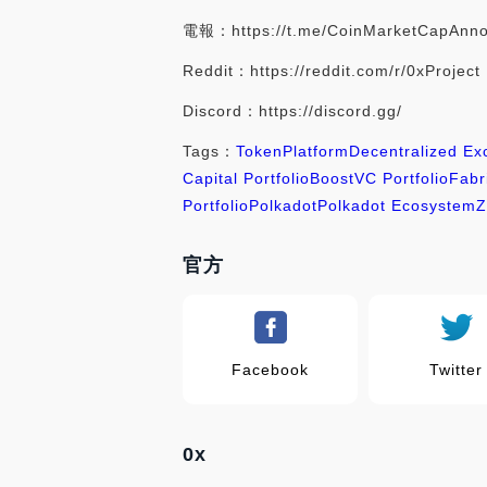
電報：https://t.me/CoinMarketCapAnn
Reddit：https://reddit.com/r/0xProject
Discord：https://discord.gg/
Tags：
Token
Platform
Decentralized E
Capital Portfolio
BoostVC Portfolio
Fabr
Portfolio
Polkadot
Polkadot Ecosystem
官方
Facebook
Twitter
0x