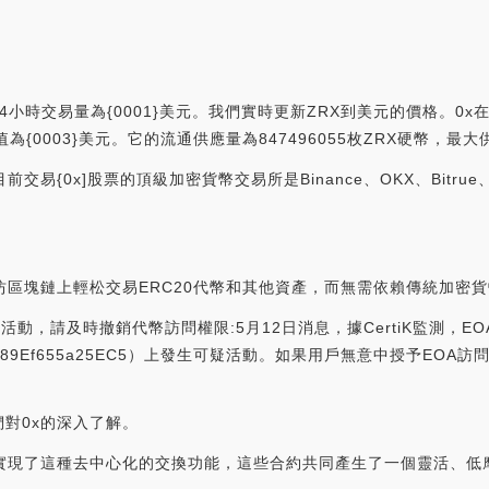
24小時交易量為{0001}美元。我們實時更新ZRX到美元的價格。0x在
市值為{0003}美元。它的流通供應量為847496055枚ZRX硬幣，最大供
易{0x]股票的頂級加密貨幣交易所是Binance、OKX、Bitrue、
坊區塊鏈上輕松交易ERC20代幣和其他資產，而無需依賴傳統加密
疑活動，請及時撤銷代幣訪問權限:5月12日消息，據CertiK監測，EO
3628c89Ef655a25EC5）上發生可疑活動。如果用戶無意中授予EOA訪
對0x的深入了解。
約實現了這種去中心化的交換功能，這些合約共同產生了一個靈活、低