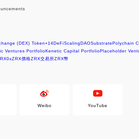
ouncements
xchange (DEX) Token
+14
DeFi
Scaling
DAO
Substrate
Polychain Ca
ic Ventures Portfolio
Kenetic Capital Portfolio
Placeholder Ventu
ZRX
0x
ZRX價格
ZRX交易所
ZRX幣
Weibo
YouTube