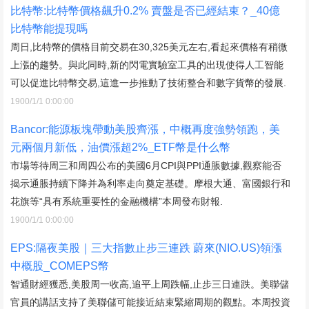
比特幣:比特幣價格飆升0.2% 賣盤是否已經結束？_40億
比特幣能提現嗎
周日,比特幣的價格目前交易在30,325美元左右,看起來價格有稍微
上漲的趨勢。與此同時,新的閃電實驗室工具的出現使得人工智能
可以促進比特幣交易,這進一步推動了技術整合和數字貨幣的發展.
1900/1/1 0:00:00
Bancor:能源板塊帶動美股齊漲，中概再度強勢領跑，美
元兩個月新低，油價漲超2%_ETF幣是什么幣
市場等待周三和周四公布的美國6月CPI與PPI通脹數據,觀察能否
揭示通脹持續下降并為利率走向奠定基礎。摩根大通、富國銀行和
花旗等“具有系統重要性的金融機構”本周發布財報.
1900/1/1 0:00:00
EPS:隔夜美股｜三大指數止步三連跌 蔚來(NIO.US)領漲
中概股_COMEPS幣
智通財經獲悉,美股周一收高,追平上周跌幅,止步三日連跌。美聯儲
官員的講話支持了美聯儲可能接近結束緊縮周期的觀點。本周投資