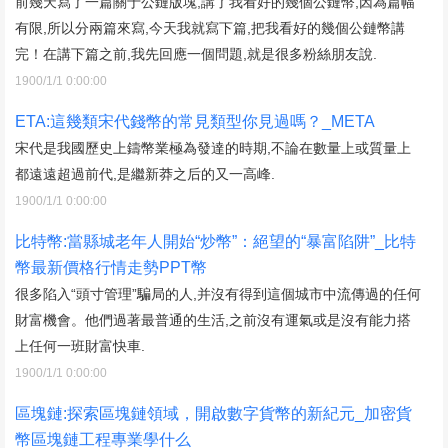
前幾天寫了一篇關于公鏈版塊,講了我看好的幾個公鏈幣,因為篇幅
有限,所以分兩篇來寫,今天我就寫下篇,把我看好的幾個公鏈幣講
完！在講下篇之前,我先回應一個問題,就是很多粉絲朋友說.
1900/1/1 0:00:00
ETA:這幾類宋代錢幣的常見類型你見過嗎？_META
宋代是我國歷史上鑄幣業極為發達的時期,不論在數量上或質量上
都遠遠超過前代,是繼新莽之后的又一高峰.
1900/1/1 0:00:00
比特幣:當縣城老年人開始“炒幣”：絕望的“暴富陷阱”_比特
幣最新價格行情走勢PPT幣
很多陷入“頭寸管理”騙局的人,并沒有得到這個城市中流傳過的任何
財富機會。他們過著最普通的生活,之前沒有運氣或是沒有能力搭
上任何一班財富快車.
1900/1/1 0:00:00
區塊鏈:探索區塊鏈領域，開啟數字貨幣的新紀元_加密貨
幣區塊鏈工程專業學什么