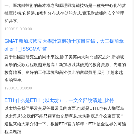
一、區塊鏈技術的基本概念和原理區塊鏈技術是一種去中心化的數
據庫技術,它通過加密和分布式存儲的方式,實現對數據的安全管理
和共享.
1900/1/1 0:00:00
GMAT:新加坡國立大學計算機碩士項目直錄，大三提前拿
offer！_ISSGMAT幣
對于出國讀研究生的同學來說,除了美英兩大熱門國家之外,新加坡
留學的受歡迎程度越來越高！新加坡以其優質的教育資源、先進的
教育體系、良好的工作環境和高性價比的留學費用,吸引了越來越
多的學生.
1900/1/1 0:00:00
ETH:什么是ETH（以太坊），一文全部說清楚_比特
以太坊是我們平常交易等最常見的東西,也就是ETH,也有人翻譯為
以太幣,那么我們不能只顧著做交易啊,以太坊到底是什么東西呢？
這里來給大家介紹一下。根據ETH官方解釋：ETH是全世界的可編
程區塊鏈.