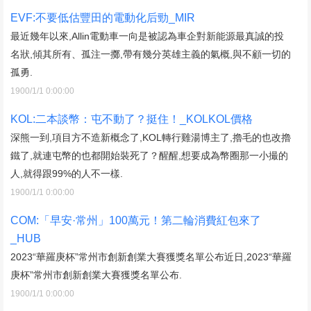
EVF:不要低估豐田的電動化后勁_MIR
最近幾年以來,Allin電動車一向是被認為車企對新能源最真誠的投
名狀,傾其所有、孤注一擲,帶有幾分英雄主義的氣概,與不顧一切的
孤勇.
1900/1/1 0:00:00
KOL:二本談幣：屯不動了？挺住！_KOLKOL價格
深熊一到,項目方不造新概念了,KOL轉行雞湯博主了,擼毛的也改擼
鐵了,就連屯幣的也都開始裝死了？醒醒,想要成為幣圈那一小撮的
人,就得跟99%的人不一樣.
1900/1/1 0:00:00
COM:「早安·常州」100萬元！第二輪消費紅包來了
_HUB
2023“華羅庚杯”常州市創新創業大賽獲獎名單公布近日,2023“華羅
庚杯”常州市創新創業大賽獲獎名單公布.
1900/1/1 0:00:00