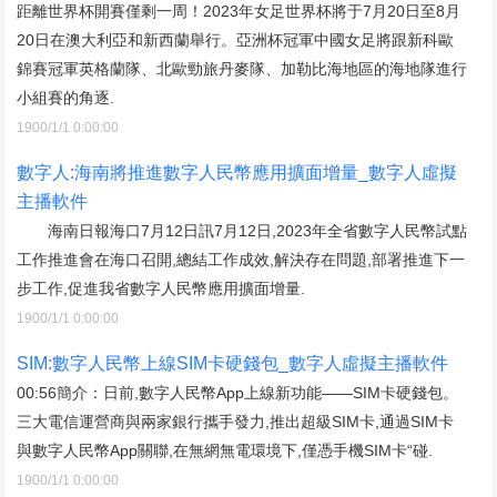
距離世界杯開賽僅剩一周！2023年女足世界杯將于7月20日至8月
20日在澳大利亞和新西蘭舉行。亞洲杯冠軍中國女足將跟新科歐
錦賽冠軍英格蘭隊、北歐勁旅丹麥隊、加勒比海地區的海地隊進行
小組賽的角逐.
1900/1/1 0:00:00
數字人:海南將推進數字人民幣應用擴面增量_數字人虛擬
主播軟件
海南日報海口7月12日訊7月12日,2023年全省數字人民幣試點
工作推進會在海口召開,總結工作成效,解決存在問題,部署推進下一
步工作,促進我省數字人民幣應用擴面增量.
1900/1/1 0:00:00
SIM:數字人民幣上線SIM卡硬錢包_數字人虛擬主播軟件
00:56簡介：日前,數字人民幣App上線新功能——SIM卡硬錢包。
三大電信運營商與兩家銀行攜手發力,推出超級SIM卡,通過SIM卡
與數字人民幣App關聯,在無網無電環境下,僅憑手機SIM卡“碰.
1900/1/1 0:00:00