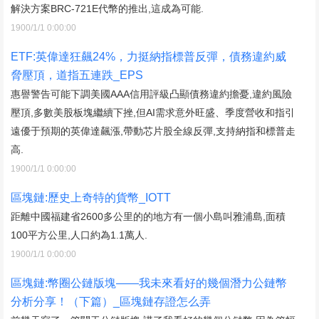
解決方案BRC-721E代幣的推出,這成為可能.
1900/1/1 0:00:00
ETF:英偉達狂飆24%，力挺納指標普反彈，債務違約威
脅壓頂，道指五連跌_EPS
惠譽警告可能下調美國AAA信用評級凸顯債務違約擔憂,違約風險
壓頂,多數美股板塊繼續下挫,但AI需求意外旺盛、季度營收和指引
遠優于預期的英偉達飆漲,帶動芯片股全線反彈,支持納指和標普走
高.
1900/1/1 0:00:00
區塊鏈:歷史上奇特的貨幣_IOTT
距離中國福建省2600多公里的的地方有一個小島叫雅浦島,面積
100平方公里,人口約為1.1萬人.
1900/1/1 0:00:00
區塊鏈:幣圈公鏈版塊——我未來看好的幾個潛力公鏈幣
分析分享！（下篇）_區塊鏈存證怎么弄