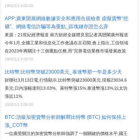
1900/1/1 0:00:00
APP:廣東開展網絡數據安全和應用合規檢查 虛擬貨幣“挖
礦”、網絡電信詐騙等為重點_區塊鏈存證怎么弄
來源：21世紀經濟報道 南方財經全媒體見習記者馮戀閣廣州報道
今年1月,全國工業和信息化工作會議在京召開,會上指出,工信領域
在2023年將關注十三個重點任務,而“完善電信業務市場發展政策.
1900/1/1 0:00:00
比特幣:比特幣突破23000美元_泰達幣那一年是多少天
財聯社3月13日電,行情顯示,比特幣突破23000美元,現報23034.6
美元,日內漲幅達到13.03%。萊特幣漲15%,泰達幣漲13%,以太坊
漲近11%.
1900/1/1 0:00:00
BTC:頂級加密貨幣分析師解釋比特幣 (BTC) 如何保持上
漲_COT幣
一位廣受關注的加密貨幣分析師強調了一個關鍵的價格水平,國王