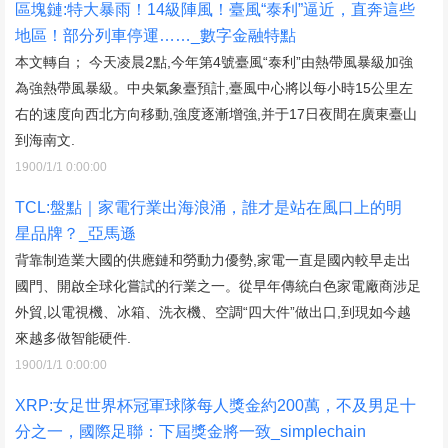
區塊鏈:特大暴雨！14級陣風！臺風“泰利”逼近，直奔這些
地區！部分列車停運……_數字金融特點
本文轉自； 今天凌晨2點,今年第4號臺風“泰利”由熱帶風暴級加強
為強熱帶風暴級。中央氣象臺預計,臺風中心將以每小時15公里左
右的速度向西北方向移動,強度逐漸增強,并于17日夜間在廣東臺山
到海南文.
1900/1/1 0:00:00
TCL:盤點｜家電行業出海浪涌，誰才是站在風口上的明
星品牌？_亞馬遜
背靠制造業大國的供應鏈和勞動力優勢,家電一直是國內較早走出
國門、開啟全球化嘗試的行業之一。從早年傳統白色家電廠商涉足
外貿,以電視機、冰箱、洗衣機、空調“四大件”做出口,到現如今越
來越多做智能硬件.
1900/1/1 0:00:00
XRP:女足世界杯冠軍球隊每人獎金約200萬，不及男足十
分之一，國際足聯：下屆獎金將一致_simplechain