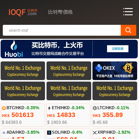
比特幣價格
BTC/HKD
-0.35%
ETH/HKD
-0.34%
LTC/HKD
-0.11%
501613
14833
355.89
HK$
HK$
HK$
$ 64383.6
$ 1903.86
$ 45.68
ADA/HKD
-3.85%
SOL/HKD
-0.4%
XRP/HKD
-1.92%