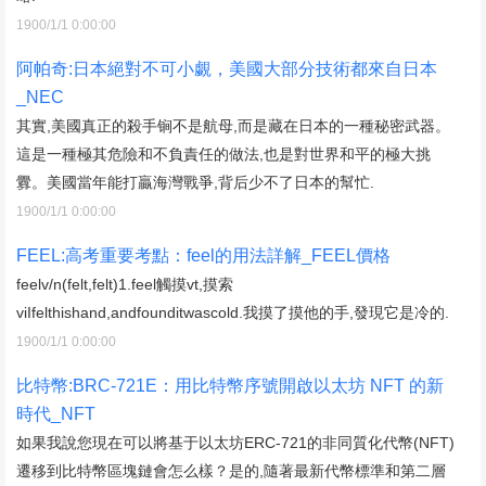
1900/1/1 0:00:00
阿帕奇:日本絕對不可小覷，美國大部分技術都來自日本
_NEC
其實,美國真正的殺手锏不是航母,而是藏在日本的一種秘密武器。
這是一種極其危險和不負責任的做法,也是對世界和平的極大挑
釁。美國當年能打贏海灣戰爭,背后少不了日本的幫忙.
1900/1/1 0:00:00
FEEL:高考重要考點：feel的用法詳解_FEEL價格
feelv/n(felt,felt)1.feel觸摸vt,摸索
viIfelthishand,andfounditwascold.我摸了摸他的手,發現它是冷的.
1900/1/1 0:00:00
比特幣:BRC-721E：用比特幣序號開啟以太坊 NFT 的新
時代_NFT
如果我說您現在可以將基于以太坊ERC-721的非同質化代幣(NFT)
遷移到比特幣區塊鏈會怎么樣？是的,隨著最新代幣標準和第二層