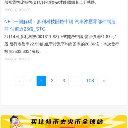
加密貨幣比特幣(BTC)必須突破才能繼續其上升軌跡.
1900/1/1 0:00:00
NFT:一圖解碼：多利科技開啟申購 汽車沖壓零部件制造
商 估值近23倍_STO
2月14日,多利科技(001311.SZ)正式開啟申購,發行價達61.87元/
股,發行市盈率22.99倍,低于行業平均市盈率的26.86倍；本次發行
數量3533.3334萬股.
1900/1/1 0:00:00
2
3
108
»
«
1
1
...