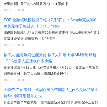
者重點關注周三的CPI與周四的PPI通脹數據.
1900/1/1 0:00:00
TOP:金融領域投融資日報（7月3日）：Scapia完成900
萬美元種子輪融資_TOPTOP價格
據億歐數據統計,昨日共披露20起投融資事件,涉及14家國內企業,6
家國外企業,融資總額約115.95億元.
1900/1/1 0:00:00
數字人:無電無網也能支付 數字人民幣上線SIM卡硬錢包
_POS數字人直播軟件多少錢
新華社北京7月12日電《經濟參考報》7月12日刊發文章《無電無
網也能支付 數字人民幣上線SIM卡硬錢包》.
1900/1/1 0:00:00
比特幣:二伯談幣：被騙百萬的幣圈新人_什么是比特幣比
特幣中國官網聯系方式
什么是幣圈？幣圈就是一個財富重新分配的場所,會把配不上它的