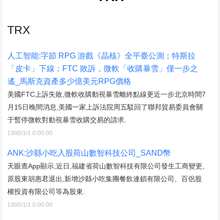
TRX
人工智能:字節 RPG 游戲《晶核》全平臺公測；特斯拉
「皮卡」下線；FTC 敗訴，微軟「收購暴雪」僅一步之
遙_馬斯克資產多少億美元RPG價格
美國FTC上訴失敗,微軟收購動視暴雪離終點線更近一步北京時間7
月15日晚間消息,美國一家上訴法院周五駁回了聯邦貿易委員會關
于暫停微軟對動視暴雪收購交易的請求.
1900/1/1 0:00:00
ANK:沙縣小吃入股荷山數智科技公司_SAND幣
天眼查App顯示,近日,福建省荷山數智科技有限公司發生工商變更,
原股東胡惠君退出,新增沙縣小吃集團餐飲連鎖有限公司、百侶股
權投資有限公司等為股東.
1900/1/1 0:00:00