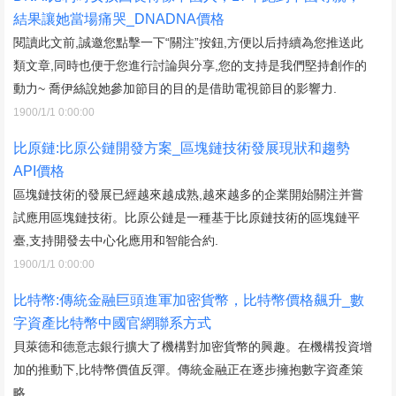
結果讓她當場痛哭_DNADNA價格
閱讀此文前,誠邀您點擊一下“關注”按鈕,方便以后持續為您推送此
類文章,同時也便于您進行討論與分享,您的支持是我們堅持創作的
動力~ 喬伊絲說她參加節目的目的是借助電視節目的影響力.
1900/1/1 0:00:00
比原鏈:比原公鏈開發方案_區塊鏈技術發展現狀和趨勢
API價格
區塊鏈技術的發展已經越來越成熟,越來越多的企業開始關注并嘗
試應用區塊鏈技術。比原公鏈是一種基于比原鏈技術的區塊鏈平
臺,支持開發去中心化應用和智能合約.
1900/1/1 0:00:00
比特幣:傳統金融巨頭進軍加密貨幣，比特幣價格飆升_數
字資產比特幣中國官網聯系方式
貝萊德和德意志銀行擴大了機構對加密貨幣的興趣。在機構投資增
加的推動下,比特幣價值反彈。傳統金融正在逐步擁抱數字資產策
略.