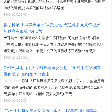
人的財富轉移到配得上的人身上。什么是炒幣？炒幣就是一個財富
轉移的過程,把韭菜們的錢轉移給詐騙犯.
1900/1/1 0:00:00
數字貨幣:土耳其專家：“去美元化”成定局 多元貨幣經濟
新秩序在形成_GPS幣
土耳其土中商業促進友好協會主席阿德南·阿克佛拉特7月5日在
《中國日報》撰文稱,隨著美元在全球貿易中長達80年的統治地位
遭遇反抗浪潮,建立一個更加公平的世界秩序正逐漸成為現實.
1900/1/1 0:00:00
GATE:財明白｜人民幣匯率再次波動，“風險中性”如何影
響你我？_gate幣怎么賣出
02:0800:00最近,人民幣匯率又又又波動了,跌破了7.25。無論是留
學的,還是做外貿的,都要注意了。這也就是說,如果現在換匯1萬美
元,與年初匯率高點6.7相比,要多花費約6千元.
1900/1/1 0:00:00
DNA:比利時女孩因長得像中國人，17年跑到中國尋親，