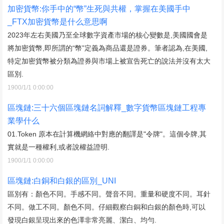
加密貨幣:你手中的“幣”生死與共權，掌握在美國手中
_FTX加密貨幣是什么意思啊
2023年左右美國乃至全球數字資產市場的核心變數是,美國國會是
將加密貨幣,即所謂的“幣”定義為商品還是證券。筆者認為,在美國,
特定加密貨幣被分類為證券與市場上被宣告死亡的說法并沒有太大
區別.
1900/1/1 0:00:00
區塊鏈:三十六個區塊鏈名詞解釋_數字貨幣區塊鏈工程專
業學什么
01.Token 原本在計算機網絡中對應的翻譯是"令牌"。這個令牌,其
實就是一種權利,或者說權益證明.
1900/1/1 0:00:00
區塊鏈:白銅和白銀的區別_UNI
區別有：顏色不同。手感不同。聲音不同。重量和硬度不同。耳針
不同。做工不同。顏色不同。仔細觀察白銅和白銀的顏色時,可以
發現白銀呈現出來的色澤非常亮麗、潔白、均勻.