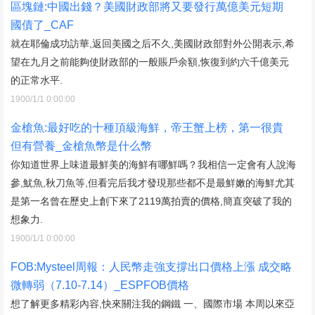
區塊鏈:中國出錢？美國財政部將又要發行萬億美元短期
國債了_CAF
就在耶倫成功訪華,返回美國之后不久,美國財政部對外公開表示,希
望在九月之前能夠使財政部的一般賬戶余額,恢復到約六千億美元
的正常水平.
1900/1/1 0:00:00
金槍魚:最好吃的十種頂級海鮮，帝王蟹上榜，第一很貴
但有營養_金槍魚幣是什么幣
你知道世界上味道最鮮美的海鮮有哪鮮嗎？我相信一定會有人說海
參,魷魚,秋刀魚等,但看完后我才發現那些都不是最鮮嫩的海鮮尤其
是第一名曾在歷史上創下來了2119萬拍賣的價格,簡直突破了我的
想象力.
1900/1/1 0:00:00
FOB:Mysteel周報：人民幣走強支撐出口價格上漲 成交略
微轉弱（7.10-7.14）_ESPFOB價格
想了解更多精彩內容,快來關注我的鋼鐵 一、國際市場 本周以來亞