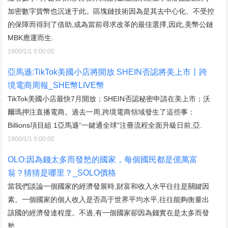
加密數字貨幣也沉迷于此。區塊鏈技術因為是其去中心化、不受控
的保障而得到了借助,成為當前尋求改革的最佳選擇,因此,美幣公鏈
MBK應運而生.
1900/1/1 0:00:00
亞馬遜:TikTok美國小店將開放 SHEIN否認將美上市丨跨
境電商周報_SHE幣LIVE幣
TikTok美國小店最快7月開放；SHEIN否認秘密申請在美上市；沃
爾瑪押注直播電商。過去一周,跨境電商領域發生了這些事：
Billions項目組 1亞馬遜“一鍵通全球”注冊流程全面升級日前,亞.
1900/1/1 0:00:00
OLO:因為錢太多而發愁的國家，每個國民都是億萬富
翁？猜猜是哪里？_SOLO價格
當我們談論一個國家的經濟發展時,財富和收入水平往往是關鍵因
素。一個國家的個人收入是否高于世界平均水平,往往能夠衡量出
該國的經濟發達程度。不過,有一個國家卻因為錢實在是太多而發
愁.