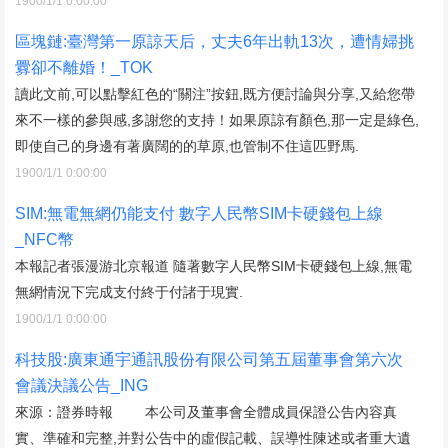
1900/1/1 0:00:00
區塊鏈:臺灣第一原諒天后，丈夫6年出軌13次，遭情婦挑
釁卻不離婚！_TOK
讀此文前,可以點擊紅色的“關注”按鈕,既方便討論與分享,又給您帶
來不一樣的參與感,多謝您的支持！如果原諒有顏色,那一定是綠色,
即使自己的身邊有著廣闊的的草原,也管制不住這匹野馬.
1900/1/1 0:00:00
SIM:無電無網仍能支付 數字人民幣SIM卡硬錢包上線
_NFC幣
本報記者張漫游北京報道 隨著數字人民幣SIM卡硬錢包上線,無電
無網情況下完成支付終于付諸于現實.
1900/1/1 0:00:00
科技股:廣東通宇通訊股份有限公司第五屆董事會第六次
會議決議公告_ING
來源：證券時報 本公司及董事會全體成員保證公告內容真
實、準確和完整,并對公告中的虛假記載、誤導性陳述或者重大遺