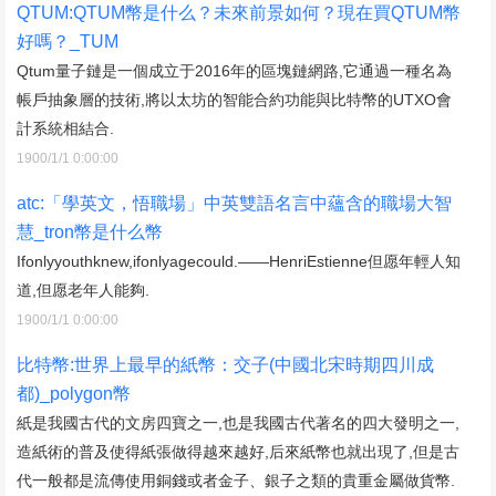
QTUM:QTUM幣是什么？未來前景如何？現在買QTUM幣
好嗎？_TUM
Qtum量子鏈是一個成立于2016年的區塊鏈網路,它通過一種名為
帳戶抽象層的技術,將以太坊的智能合約功能與比特幣的UTXO會
計系統相結合.
1900/1/1 0:00:00
atc:「學英文，悟職場」中英雙語名言中蘊含的職場大智
慧_tron幣是什么幣
Ifonlyyouthknew,ifonlyagecould.——HenriEstienne但愿年輕人知
道,但愿老年人能夠.
1900/1/1 0:00:00
比特幣:世界上最早的紙幣：交子(中國北宋時期四川成
都)_polygon幣
紙是我國古代的文房四寶之一,也是我國古代著名的四大發明之一,
造紙術的普及使得紙張做得越來越好,后來紙幣也就出現了,但是古
代一般都是流傳使用銅錢或者金子、銀子之類的貴重金屬做貨幣.