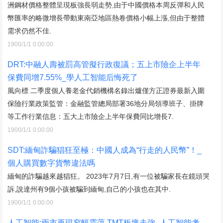
洲鋼材價格整體呈現板強長弱走勢,由于中國價格本周反彈和人民
幣匯率的略微增長帶動東南亞地區熱卷價格小幅上漲,但由于整體
需求仍然不佳.
1900/1/1 0:00:00
DRT:中融人壽被罰高管擬行政復議；五上市險企上半年
保費同增7.55%_學人工智能后悔死了
風向標 二季度個人養老金代銷機構名錄出爐僅方正證券最新入圍
保險行業政策監管：金融監管總局部署36地分局領導班子、掛牌
等工作行業信息：五大上市險企上半年保費同比增長7.
1900/1/1 0:00:00
SDT:緬甸詐騙猖狂至極：中國人成為“行走的人民幣”！_
個人購買數字貨幣違法嗎
緬甸的詐騙越來越猖狂。 2023年7月7日,有一位被騙家長在鏡頭哭
訴,說達州有9個小孩被騙到緬甸,自己的小孩也在其中.
1900/1/1 0:00:00
人工智能:兩市再現窄幅震蕩 TMT板塊走強_人工智能考