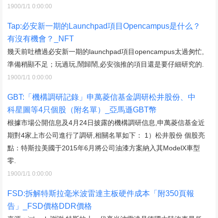
1900/1/1 0:00:00
Tap:必安新一期的Launchpad項目Opencampus是什么？
有沒有機會？_NFT
幾天前吐槽過必安新一期的launchpad項目opencampus太過匆忙,
準備稍顯不足；玩過玩,鬧歸鬧,必安強推的項目還是要仔細研究的.
1900/1/1 0:00:00
GBT:「機構調研記錄」申萬菱信基金調研松井股份、中
科星圖等4只個股（附名單）_亞馬遜GBT幣
根據市場公開信息及4月24日披露的機構調研信息,申萬菱信基金近
期對4家上市公司進行了調研,相關名單如下： 1）松井股份 個股亮
點：特斯拉美國于2015年6月將公司油漆方案納入其ModelX車型
零.
1900/1/1 0:00:00
FSD:拆解特斯拉毫米波雷達主板硬件成本「附350頁報
告」_FSD價格DDR價格