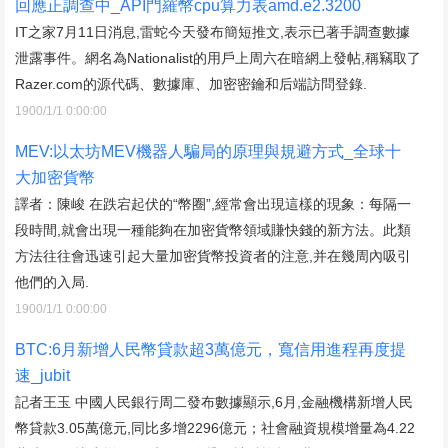
回應正調查中_API門羅幣cpu算力表amd.e2.3200
IT之家7月11日消息,雷蛇今天發布簡短推文,表示已著手調查數據
泄露事件。網名為Nationalist的用戶上周六在暗網上發帖,稱竊取了
Razer.com的源代碼、數據庫、加密密鑰和后端訪問登錄.
1900/1/1 0:00:00
MEV:以太坊MEV機器人騙局的原理與規避方式_全球十
大加密貨幣
譯者：陳峻 在跌宕起伏的“幣圈”,經常會出現這樣的現象：每隔一
段時間,就會出現一種能夠在加密貨幣領域賺快錢的新方法。此類
方法往往會迅速引起大量加密貨幣投資者的注意,并在幾周內吸引
他們的入局.
1900/1/1 0:00:00
BTC:6月新增人民幣貸款超3萬億元，寬信用進程再度提
速_jubit
記者王玉 中國人民銀行周二發布數據顯示,6月,金融機構新增人民
幣貸款3.05萬億元,同比多增2296億元；社會融資規模增量為4.22