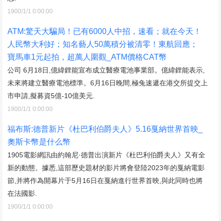
1900/1/1 0:00:00
ATM:驚天大騙局！已有6000人中招，速看；就在今天！
人民幣大利好；知名藝人50萬積分被清零！東航回應；
寶馬車1元起拍，超萬人圍觀_ATM價格CAT幣
公司 6月18日,億緯鋰能宣布成立醫療電池事業部。億緯鋰能表示,
未來將建立醫療電池標準。6月16日晚間,極兔速遞在港交所提交上
市申請,擬募資5億-10億美元.
1900/1/1 0:00:00
福布斯:德普新片《杜巴利伯爵夫人》5.16戛納世界首映_
奧斯卡幣是什么幣
1905電影網訊由約翰尼·德普出演新片《杜巴利伯爵夫人》又有全
新的動態。據悉,這部歷史題材的影片將會登陸2023年的戛納電影
節,并將作為開幕片于5月16日在戛納進行世界首映,與此同時也將
在法國影.
1900/1/1 0:00:00