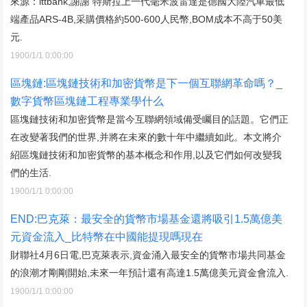
來源：ittbank,謝謝 特斯拉上一代毫米波雷達是德國大陸汽車最低
端產品ARS-4B,采購價格約500-600人民幣,BOM成本不高于50美
元.
1900/1/1 0:00:00
區塊鏈:區塊鏈技術和加密貨幣是下一個互聯網革命嗎？_
數字貨幣區塊鏈工程專業學什么
區塊鏈技術和加密貨幣是當今互聯網領域備受矚目的話題。它們正
在改變著我們的世界,并將在未來的數十年中繼續如此。本文將介
紹區塊鏈技術和加密貨幣的基本概念和作用,以及它們如何改變我
們的生活.
1900/1/1 0:00:00
END:巴克萊：最安全的貨幣市場基金還將吸引1.5萬億美
元資金流入_比特幣在中國能提現嗎現在
財聯社4月6日電,巴克萊表示,資金涌入最安全的貨幣市場共同基金
的浪潮才剛剛開始,未來一年預計還有高達1.5萬億美元資金會流入.
1900/1/1 0:00:00