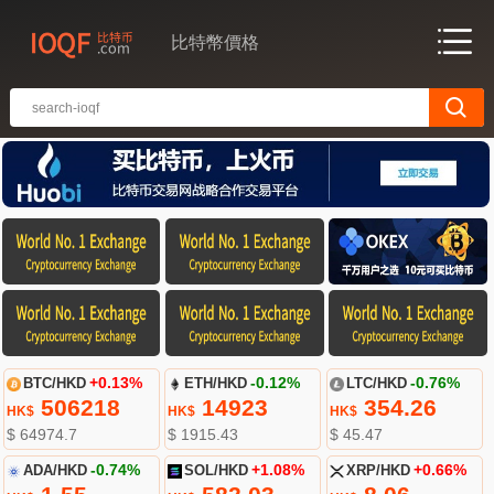
比特幣價格
BTC/HKD
+0.13%
ETH/HKD
-0.12%
LTC/HKD
-0.76%
506218
14923
354.26
HK$
HK$
HK$
$ 64974.7
$ 1915.43
$ 45.47
ADA/HKD
-0.74%
SOL/HKD
+1.08%
XRP/HKD
+0.66%