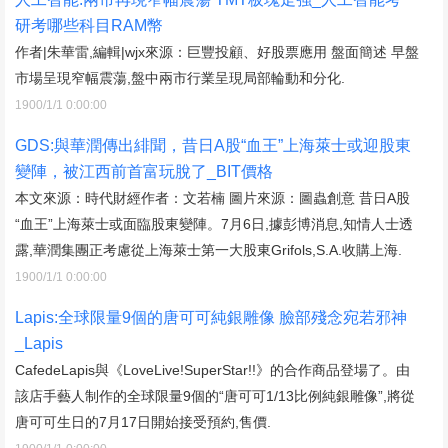
研考哪些科目RAM幣
作者|朱華雷,編輯|wjx來源：巨豐投顧、好股票應用 盤面簡述 早盤
市場呈現窄幅震蕩,盤中兩市行業呈現局部輪動和分化.
1900/1/1 0:00:00
GDS:與華潤傳出緋聞，昔日A股“血王”上海萊士或迎股東
變陣，被江西前首富玩脫了_BIT價格
本文來源：時代財經作者：文若楠 圖片來源：圖蟲創意 昔日A股
“血王”上海萊士或面臨股東變陣。7月6日,據彭博消息,知情人士透
露,華潤集團正考慮從上海萊士第一大股東Grifols,S.A.收購上海.
1900/1/1 0:00:00
Lapis:全球限量9個的唐可可純銀雕像 臉部殘念宛若邪神
_Lapis
CafedeLapis與《LoveLive!SuperStar!!》的合作商品登場了。由
該店手藝人制作的全球限量9個的“唐可可1/13比例純銀雕像”,將從
唐可可生日的7月17日開始接受預約,售價.