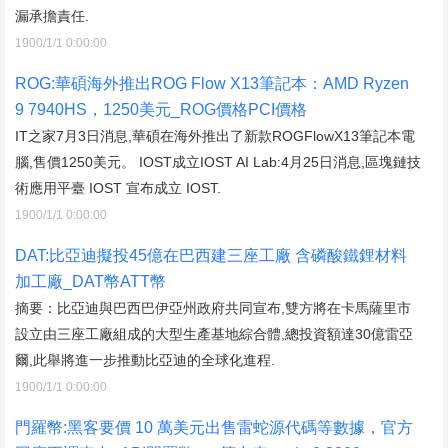
漏承擔責任.
1900/1/1 0:00:00
ROG:華碩海外推出ROG Flow X13筆記本：AMD Ryzen
9 7940HS，1250美元_ROG價格PCI價格
IT之家7月3日消息,華碩在海外推出了新款ROGFlowX13筆記本電
腦,售價1250美元。 IOST成立IOST AI Lab:4月25日消息,區塊鏈技
術應用平臺 IOST 宣布成立 IOST.
1900/1/1 0:00:00
DAT:比亞迪擬投45億在巴西建三座工廠 含磷酸鐵鋰材料
加工廠_DAT幣ATT幣
摘要：比亞迪與巴西巴伊亞州政府共同宣布,雙方將在卡馬薩里市
設立由三座工廠組成的大型生產基地綜合體,總投資額達30億雷亞
爾,此舉將進一步推動比亞迪的全球化進程.
1900/1/1 0:00:00
門羅幣:黑客要價 10 萬美元出售雷蛇源代碼等數據，官方