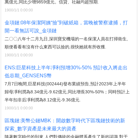
萬億元,同比少增9859億元。信貸、社融均超預期.
1900/1/1 0:00:00
金項鏈:08年保潔阿姨“撿”到破紙箱，當晚被警察逮捕，打
開一看無話可說_金項鏈
二〇〇八年十二月九日,深圳寶安機場的一名保潔人員在打掃衛生,
順便看看有沒有什么東西可以撿的,很快她就有所收獲.
1900/1/1 0:00:00
ENS:巨星科技上半年凈利預增30%-50% 預計收入將走出
低谷期_GENSENS幣
7月7日晚間,巨星科技(002444)發布業績預告,預計2023年上半年
歸母凈利潤為8.34億元-9.62億元,同比增長30%-50%；同時預計上
半年扣非后凈利潤為8.12億元-9.36億元.
1900/1/1 0:00:00
區塊鏈:美幣公鏈MBK：開啟數字時代下區塊鏈技術的新
探索_數字資產是未來最大的資產
隨著數字時代的到來,人們對傳統的金融體系產生了新的認識,對于