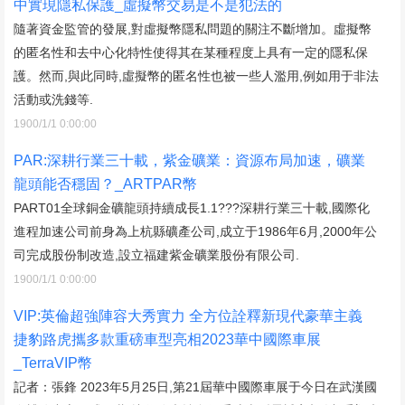
中實現隱私保護_虛擬幣交易是不是犯法的
隨著資金監管的發展,對虛擬幣隱私問題的關注不斷增加。虛擬幣
的匿名性和去中心化特性使得其在某種程度上具有一定的隱私保
護。然而,與此同時,虛擬幣的匿名性也被一些人濫用,例如用于非法
活動或洗錢等.
1900/1/1 0:00:00
PAR:深耕行業三十載，紫金礦業：資源布局加速，礦業
龍頭能否穩固？_ARTPAR幣
PART01全球銅金礦龍頭持續成長1.1???深耕行業三十載,國際化
進程加速公司前身為上杭縣礦產公司,成立于1986年6月,2000年公
司完成股份制改造,設立福建紫金礦業股份有限公司.
1900/1/1 0:00:00
VIP:英倫超強陣容大秀實力 全方位詮釋新現代豪華主義
捷豹路虎攜多款重磅車型亮相2023華中國際車展
_TerraVIP幣
記者：張鋒 2023年5月25日,第21屆華中國際車展于今日在武漢國