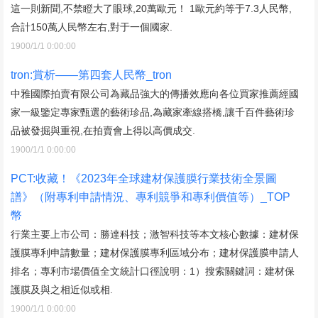
這一則新聞,不禁瞪大了眼球,20萬歐元！ 1歐元約等于7.3人民幣,
合計150萬人民幣左右,對于一個國家.
1900/1/1 0:00:00
tron:賞析——第四套人民幣_tron
中雅國際拍賣有限公司為藏品強大的傳播效應向各位買家推薦經國
家一級鑒定專家甄選的藝術珍品,為藏家牽線搭橋,讓千百件藝術珍
品被發掘與重視,在拍賣會上得以高價成交.
1900/1/1 0:00:00
PCT:收藏！《2023年全球建材保護膜行業技術全景圖
譜》（附專利申請情況、專利競爭和專利價值等）_TOP
幣
行業主要上市公司：勝達科技；激智科技等本文核心數據：建材保
護膜專利申請數量；建材保護膜專利區域分布；建材保護膜申請人
排名；專利市場價值全文統計口徑說明：1）搜索關鍵詞：建材保
護膜及與之相近似或相.
1900/1/1 0:00:00