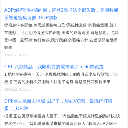
ADP:解不開中國的局，拜登2套打法全部失敗，美國數據
正被迫密集造假_GDP價格
從俄烏沖突開始,美國試圖扭轉自己“系統性衰落”的戰略意圖,就非
常明顯。可近期的情況卻在表明,美國的衰落速度,遠超預期。尤其
是中國一直堅持“你打你的,我打我的”的戰略方針,在近期開始發揮
效果.
1900/1/1 0:00:00
CEL:八則笑話：我剛剛買的電視壞了_celo幣跑路
1.肥料的秘密有一天,一名農民找到鎮上的農具店老板投訴說：“老
板,你們賣的肥料不好用啊！我用了兩袋,還是沒見莊稼長出來.
1900/1/1 0:00:00
DPI:別去高爾夫球場找LP了，現在VC圈，最流行打摜
蛋！_DPI幣
摜蛋,正在風靡華東投資人圈子。“有點類似于撲克牌里的跑得快,現
在火的不行。”韓旭是華東某機構的募資合伙人,“和個人LP大家一