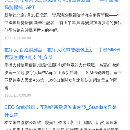
局勢掃描_GPT
新華社北京7月13日電題：變局演進蓄風險潮流浩蕩育新機——年
中國際局勢掃描 新華社記者 回首上半年,世界變局加速演進的步伐
似乎時刻在沖擊著世人的神經.
1900/1/1 0:00:00
數字人:百姓財經話｜數字人民幣硬錢包上新：手機SIM卡
實現無網無電支付_SIM
手機支付使用便捷,但最怕遇到無網無電的支付環境。為更好地解
決這一問題,數字人民幣App又上線新功能——SIM卡硬錢包。這并
不是數字人民幣App第一次推出相關功能來解決無網無電支付問
題.
1900/1/1 0:00:00
CEO:Grab裁員，互聯網寒意席卷東南亞_Standard幣是
什么幣
本文來自微信公眾號：霞光社,作者：郭照川,編輯：計然,頭圖來
自：視覺中國約20天前的6月20日,東南亞“大廠”Grab爆出裁員消