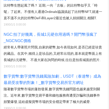
比特幣生態起風了嗎？ 近期,一向「古板」的比特幣似乎又「時
髦」了起來。不僅有人通過Ordinals協議搞起了比特幣NFT,就連一
直不溫不火的比特幣DeFi和Layer2最近也被人頻頻關注,相關T.
1900/1/1 0:00:00
NGC:拍了好幾萬，長城1元硬你用過嗎？開門幣漲瘋了
_NGCNGC價格
經常有人帶著照片問我,自家的硬幣,如今表現如何,是否已經是珍貴
的藏品。在其中,稱得上是珍品的,又經常出現的,基本就是幣面上有
長城的1元硬幣。 不過大家在詢問的時候,往往是拍長城面的照片.
1900/1/1 0:00:00
數字貨幣:數字貨幣洗錢風險加劇，USDT（泰達幣）成為
最易受攻擊的對象！_數字貨幣交易所官方網址
隨著數字貨幣市場的蓬勃發展,數字貨幣洗錢問題也越來越受到關
注。近年來,數字貨幣交易平臺和錢包服務商遭受詐騙和洗錢事件
頻繁爆發,這給虛擬貨幣市場的安全穩定帶來了極大的威脅.
1900/1/1 0:00:00