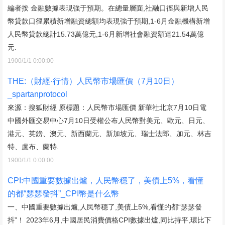
編者按 金融數據表現強于預期。在總量層面,社融口徑與新增人民
幣貸款口徑累積新增融資總額均表現強于預期,1-6月金融機構新增
人民幣貸款總計15.73萬億元,1-6月新增社會融資額達21.54萬億
元.
1900/1/1 0:00:00
THE:（財經·行情）人民幣市場匯價（7月10日）
_spartanprotocol
來源：搜狐財經 原標題：人民幣市場匯價 新華社北京7月10日電
中國外匯交易中心7月10日受權公布人民幣對美元、歐元、日元、
港元、英鎊、澳元、新西蘭元、新加坡元、瑞士法郎、加元、林吉
特、盧布、蘭特.
1900/1/1 0:00:00
CPI:中國重要數據出爐，人民幣穩了，美債上5%，看懂
的都“瑟瑟發抖”_CPI幣是什么幣
一、中國重要數據出爐,人民幣穩了,美債上5%,看懂的都“瑟瑟發
抖”！ 2023年6月,中國居民消費價格CPI數據出爐,同比持平,環比下