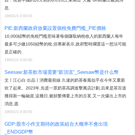
息.
1900/1/1 0:00:00
PIE:新西蘭政府放棄設置個稅免費門檻_PIE價格
10,000紐幣的免稅門檻意味著每個賺取納稅收入的新西蘭人每年
最多可少繳1050紐幣的稅,但專家表示,政府暫時擱置這一想法可能
是正確的.
1900/1/1 0:00:00
Seesaw:新茶飲市場需要“新頂流”_Seesaw幣是什么幣
文丨江心白 出品丨消費最前線 久違的奶茶春風似乎在今年又重新
吹了起來。2023年,先是一眾奶茶高調進擊萬店計劃,后來是茶百道
獲得新一輪融資,這幾日,被頻繁傳要上市的古茗,又一次爆出上市的
消息,盡.
1900/1/1 0:00:00
GDP:股市小作文期待的政策組合大概率不會出現
_ENDGDP幣