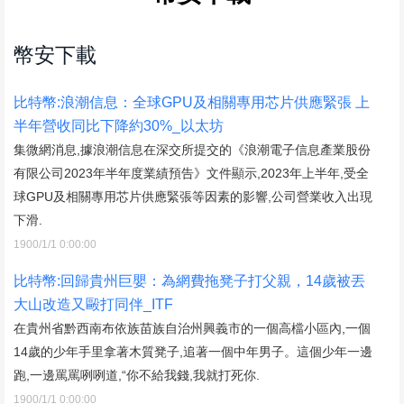
幣安下載
比特幣:浪潮信息：全球GPU及相關專用芯片供應緊張 上
半年營收同比下降約30%_以太坊
集微網消息,據浪潮信息在深交所提交的《浪潮電子信息產業股份
有限公司2023年半年度業績預告》文件顯示,2023年上半年,受全
球GPU及相關專用芯片供應緊張等因素的影響,公司營業收入出現
下滑.
1900/1/1 0:00:00
比特幣:回歸貴州巨嬰：為網費拖凳子打父親，14歲被丟
大山改造又毆打同伴_ITF
在貴州省黔西南布依族苗族自治州興義市的一個高檔小區內,一個
14歲的少年手里拿著木質凳子,追著一個中年男子。這個少年一邊
跑,一邊罵罵咧咧道,“你不給我錢,我就打死你.
1900/1/1 0:00:00