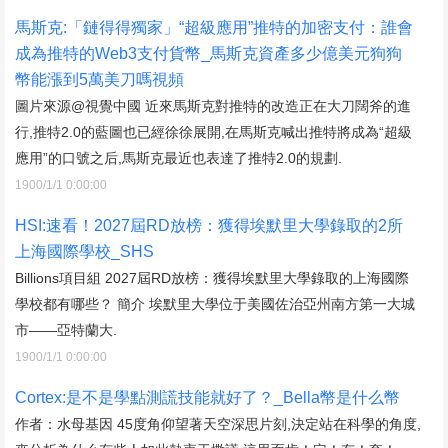
馬斯克:「鏈得得獨家」“超級應用”推特的加密支付：誰會
成為推特的Web3支付貨幣_馬斯克資產多少億美元狗狗
幣能漲到5萬美刀嗎視頻
圖片來源@視覺中國 近來馬斯克對推特的改造正在大刀闊斧的進
行,推特2.0的藍圖也已經徐徐展開,在馬斯克喊出推特將成為“超級
應用”的口號之后,馬斯克最近也表達了推特2.0的規劃.
1900/1/1 0:00:00
HSI:速看！2027屆RD放榜：獲得埃默里大學錄取的2所
上海國際學校_SHS
Billions項目組 2027屆RD放榜：獲得埃默里大學錄取的上海國際
學校都有哪些？ 簡介 埃默里大學位于美國佐治亞州南方第一大城
市——亞特蘭大.
1900/1/1 0:00:00
Cortex:是不是學點測謊技能就好了？_Bella幣是什么幣
作者：水母基因 45度角仰望著天空深思片刻,決定站在科學的角度,