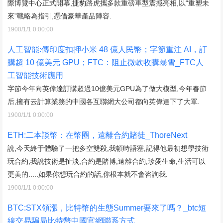
際博覽中心正式開幕,捷豹路虎攜多款重磅車型震撼亮相,以“重塑未
來”戰略為指引,憑借豪華產品陣容.
1900/1/1 0:00:00
人工智能:傳印度扣押小米 48 億人民幣；字節重注 AI，訂
購超 10 億美元 GPU；FTC：阻止微軟收購暴雪_FTC人
工智能技術應用
字節今年向英偉達訂購超過10億美元GPU為了做大模型,今年春節
后,擁有云計算業務的中國各互聯網大公司都向英偉達下了大單.
1900/1/1 0:00:00
ETH:二本談幣：在幣圈，遠離合約賭徒_ThoreNext
說,今天終于體驗了一把多空雙殺,我頓時語塞,記得他最初想學技術
玩合約,我說技術是扯淡,合約是賭博,遠離合約,珍愛生命,生活可以
更美的.....如果你想玩合約的話,你根本就不會咨詢我.
1900/1/1 0:00:00
BTC:STX領漲，比特幣的生態Summer要來了嗎？_btc短
線交易騙局比特幣中國官網聯系方式