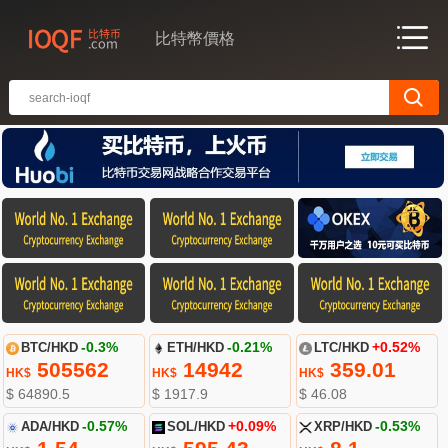
比特幣價格
BTC/HKD
-0.3%
ETH/HKD
-0.21%
LTC/HKD
+0.52%
505562
14942
359.01
HK$
HK$
HK$
$ 64890.5
$ 1917.9
$ 46.08
ADA/HKD
-0.57%
SOL/HKD
+0.09%
XRP/HKD
-0.53%