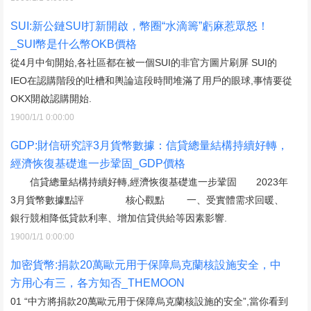
SUI:新公鏈SUI打新開啟，幣圈“水滴籌”虧麻惹眾怒！
_SUI幣是什么幣OKB價格
從4月中旬開始,各社區都在被一個SUI的非官方圖片刷屏 SUI的
IEO在認購階段的吐槽和輿論這段時間堆滿了用戶的眼球,事情要從
OKX開啟認購開始.
1900/1/1 0:00:00
GDP:財信研究評3月貨幣數據：信貸總量結構持續好轉，
經濟恢復基礎進一步鞏固_GDP價格
信貸總量結構持續好轉,經濟恢復基礎進一步鞏固 2023年
3月貨幣數據點評 核心觀點 一、受實體需求回暖、
銀行競相降低貸款利率、增加信貸供給等因素影響.
1900/1/1 0:00:00
加密貨幣:捐款20萬歐元用于保障烏克蘭核設施安全，中
方用心有三，各方知否_THEMOON
01 “中方將捐款20萬歐元用于保障烏克蘭核設施的安全”,當你看到