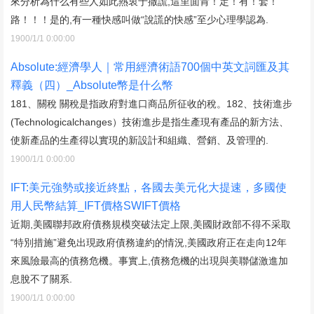
來分析為什么有些人如此熱衷于撒謊,這里面肯！定！有！套！
路！！！是的,有一種快感叫做“說謊的快感”至少心理學認為.
1900/1/1 0:00:00
Absolute:經濟學人｜常用經濟術語700個中英文詞匯及其
釋義（四）_Absolute幣是什么幣
181、關稅 關稅是指政府對進口商品所征收的稅。182、技術進步
(Technologicalchanges）技術進步是指生產現有產品的新方法、
使新產品的生產得以實現的新設計和組織、營銷、及管理的.
1900/1/1 0:00:00
IFT:美元強勢或接近終點，各國去美元化大提速，多國使
用人民幣結算_IFT價格SWIFT價格
近期,美國聯邦政府債務規模突破法定上限,美國財政部不得不采取
“特別措施”避免出現政府債務違約的情況,美國政府正在走向12年
來風險最高的債務危機。事實上,債務危機的出現與美聯儲激進加
息脫不了關系.
1900/1/1 0:00:00