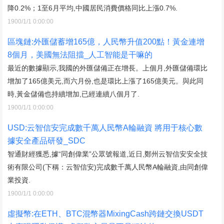
降0.2%；1至6月平均,中國居民消費價格同比上漲0.7%.
1900/1/1 0:00:00
區塊鏈:外匯儲蓄增165億，人民幣升值200點！黃金連增
8個月，美國無法阻擋_人工智能是干嘛的
最近的數據顯示,我國的外匯儲備正在增長。上個月,外匯儲備環比
增加了165億美元,而六月份,也是環比上漲了165億美元。與此同
時,黃金儲備也持續增加,已經連續八個月了.
1900/1/1 0:00:00
USD:云智信安完成數千萬人民幣A輪融資 將用于核心數
據安全產品研發_SDC
智通財經獲悉,據“同創偉業”公眾號報道,近日,鄭州云智信安安全技
術有限公司(下稱：云智信安)完成數千萬人民幣A輪融資,由同創偉
業投資.
1900/1/1 0:00:00
虛擬幣:在ETH、BTC混幣器MixingCash跨鏈交換USDT