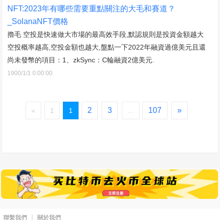
NFT:2023年有哪些需要重點關注的大毛和賽道？
_SolanaNFT價格
擼毛 空投是快速做大市場的最高效手段,默認規則是投資金額越大
空投概率越高,空投金額也越大,盤點一下2022年融資過億美元且還
尚未發幣的項目：1、zkSync：C輪融資2億美元.
1900/1/1 0:00:00
2
3
107
»
«
1
1
...
聯繫我們
關於我們