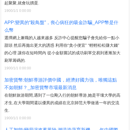
起聚聚,就會玩摜蛋.
1900/1/1 0:00:00
APP:變異的“殺鳥盤”，喪心病狂的吸金詐騙_APP幣是什
么幣
選擇網上兼職的人越來越多 反詐中心提醒您騙子會先給你一點小
甜頭 然后再拋出更大的誘惑 利用你“貪小便宜” “輕輕松松賺大錢”
的心理 讓你在短時間內 從小金額嘗試的成功刷單交易到逐漸加大
刷單籌碼的.
1900/1/1 0:00:00
加密貨幣:朝鮮導游評價中國，經濟好國力強，唯獨這點
不如朝鮮？_加密貨幣市場最新消息
在朝鮮旅游期間,遇到了一位剛入行的朝鮮導游,她是平壤大學的高
才生,在大學期間還以優異的成績在北京師范大學做過一年的交流
生.
1900/1/1 0:00:00
人工智能:變局演進蓄風險 潮流浩蕩育新機——年中國際