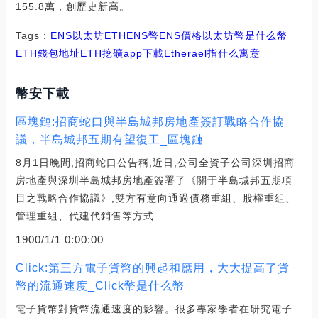
155.8萬，創歷史新高。
Tags：
ENS
以太坊
ETHENS幣
ENS價格
以太坊幣是什么幣
ETH錢包地址
ETH挖礦app下載
Etherael指什么寓意
幣安下載
區塊鏈:招商蛇口與半島城邦房地產簽訂戰略合作協
議，半島城邦五期有望復工_區塊鏈
8月1日晚間,招商蛇口公告稱,近日,公司全資子公司深圳招商
房地產與深圳半島城邦房地產簽署了《關于半島城邦五期項
目之戰略合作協議》,雙方有意向通過債務重組、股權重組、
管理重組、代建代銷售等方式.
1900/1/1 0:00:00
Click:第三方電子貨幣的興起和應用，大大提高了貨
幣的流通速度_Click幣是什么幣
電子貨幣對貨幣流通速度的影響。很多專家學者在研究電子