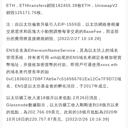
ETH，ETHtransfers銷毀182455.39枚ETH，UniswapV2
銷毀125171.76枚。
注：自以太坊倫敦升級引入EIP-1559后，以太坊網絡會根據
交易需求和區塊大小動態調整每筆交易的BaseFee，而這部
分的費用將直接燃燒銷毀。[2022/2/27 10:18:28]
ENS全名為EthereumNameService，其為以太坊上的域名
管理系統，持有者可用.eth結尾的ENS域名來綁定各種加密貨
幣地址，并接收加密貨幣的付款。即用戶可通使用xxxx.eth
的域名來代替長串的如
0xC18360217D8F7Ab5e7c516566761Ea12Ce7F9D72域
名。ENS是以太坊基金會的孵化項目，于2017年成立。
以太坊礦工收入達18個月以來低點:2月26日消息，
Glassnode數據顯示，以太坊礦工收入剛剛達到18個月以來
的低點，為202,766.09美元。此前的18個月低點為2020年
10月18日的220,757.87美元。[2022/2/26 10:16:39]