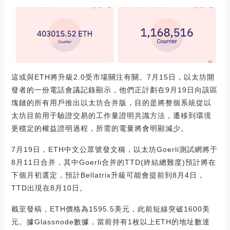
這或與ETH將升級2.0受市場關注有關。7月15日，以太坊開
發者的一份電話會議記錄顯示，他們正計劃在9月19日向該區
塊鏈的所有用戶推出以太坊合并版，目的是將整個系統從以
太坊目前用于驗證交易的工作量證明共識方法，遷移到環境
更穩定的權益證明過程，所需的電量將會明顯減少。
7月19日，ETH中文公眾號發文稱，以太坊Goerli測試網將于
8月11日合并，其中Goerli合并的TTD(終結總難度)預計將在
下個月初選定，預計Bellatrix升級可能會提前到8月4日，
TTD出現在8月10日。
截至發稿，ETH價格為1595.5美元，此前短線突破1600美
元。據Glassnode數據，當前持有1枚以上ETH的地址數達