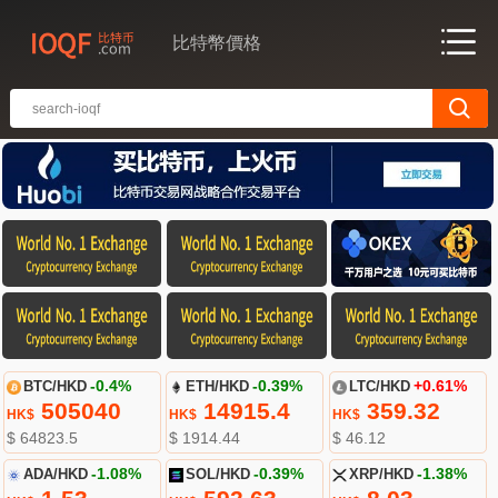
比特幣價格
BTC/HKD
-0.4%
ETH/HKD
-0.39%
LTC/HKD
+0.61%
505040
14915.4
359.32
HK$
HK$
HK$
$ 64823.5
$ 1914.44
$ 46.12
ADA/HKD
-1.08%
SOL/HKD
-0.39%
XRP/HKD
-1.38%