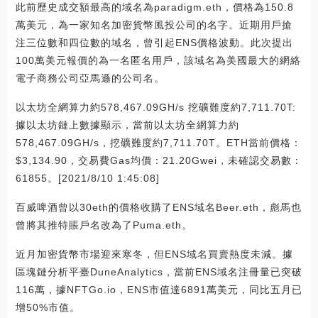
此前歷史成交額最高的域名為paradigm.eth，價格為150.8
萬美元，為一家知名加密貨幣風投公司的名字。近期用戶搶
注三位數和四位數的域名，曾引起ENS價格波動。此次提出
100萬美元報價的為一名匿名用戶，該域名為美國最大的網絡
電子商務公司亞馬遜的公司名。
以太坊全網算力約578,467.09GH/s 挖礦難度約7,711.70T:
據以太坊鏈上數據顯示，當前以太坊全網算力約
578,467.09GH/s，挖礦難度約7,711.70T。ETH當前價格：
$3,134.90，交易費Gas均價：21.20Gwei，未確認交易數：
61855。[2021/8/10 1:45:08]
百威啤酒曾以30eth的價格收購了ENS域名Beer.eth，彪馬也
曾將其推特賬戶名改為了Puma.eth。
近月加密貨幣市場迎來寒冬，但ENS域名買賣熱度未減。據
區塊鏈分析平臺DuneAnalytics，當前ENS域名注冊量已突破
116萬，據NFTGo.io，ENS市值達6891萬美元，同比五月已
增50%市值。